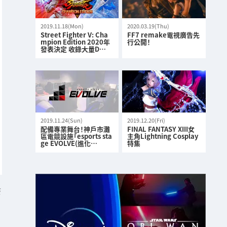
2019.11.18(Mon)
2020.03.19(Thu)
Street Fighter V: Cha
FF7 remake電視廣告先
mpion Edition 2020年
行公開！
發表決定 收錄大量D…
2019.11.24(Sun)
2019.12.20(Fri)
配備專業舞台！神戶市灘
FINAL FANTASY XIII女
區電競設施「esports sta
主角Lightning Cosplay
ge EVOLVE(進化…
特集
S