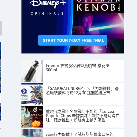
。
Frienbr 衣物及家居香薰噴霧-櫻花味
300mL
「SAMURAI ENERGY」×「刀劍神域」聯
名罐裝飲料將於12月30日起陸續上市！
重現光之戰士名物戰鬥不能的「Eorzea
Popoto Chips 辛辣美味！戰鬥不能清湯口
味」確定推出，粉絲會上搶先販售
頁
越南版力保健！？試飲甜甜蜂蜜口味的