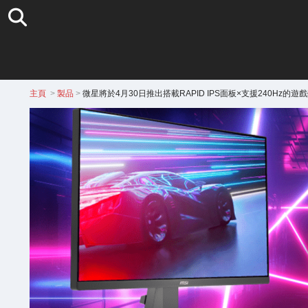
主頁
>
製品
>
微星將於4月30日推出搭載RAPID IPS面板×支援240Hz的遊