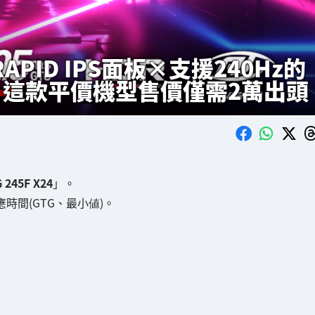
PID IPS面板×支援240Hz的
24」！這款平價機型售價僅需2萬出頭
 245F X24
」。
 反應時間(GTG、最小値)。