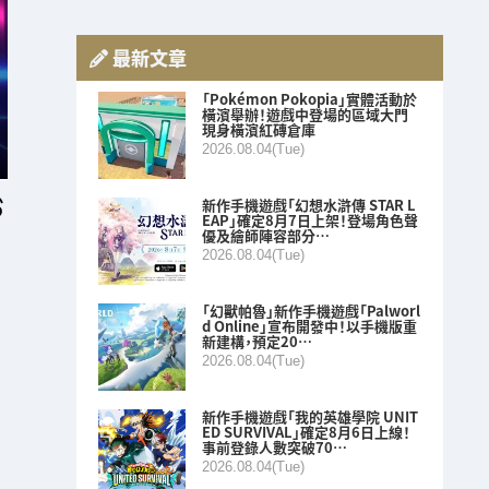
最新文章
「Pokémon Pokopia」實體活動於
橫濱舉辦！遊戲中登場的區域大門
現身橫濱紅磚倉庫
2026.08.04(Tue)
新作手機遊戲「幻想水滸傳 STAR L
EAP」確定8月7日上架！登場角色聲
優及繪師陣容部分…
2026.08.04(Tue)
「幻獸帕魯」新作手機遊戲「Palworl
d Online」宣布開發中！以手機版重
新建構，預定20…
2026.08.04(Tue)
新作手機遊戲「我的英雄學院 UNIT
ED SURVIVAL」確定8月6日上線！
事前登錄人數突破70…
2026.08.04(Tue)