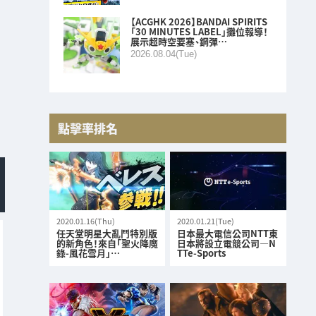
【ACGHK 2026】BANDAI SPIRITS
「30 MINUTES LABEL」攤位報導！
展示超時空要塞、鋼彈…
2026.08.04(Tue)
點擊率排名
2020.01.16(Thu)
2020.01.21(Tue)
任天堂明星大亂鬥特別版
日本最大電信公司NTT東
的新角色！來自「聖火降魔
日本將設立電競公司—N
錄-風花雪月」…
TTe-Sports