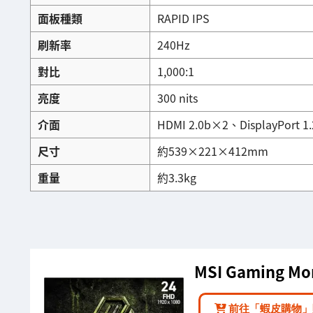
面板種類
RAPID IPS
刷新率
240Hz
對比
1,000:1
亮度
300 nits
介面
HDMI 2.0b×2、DisplayPor
尺寸
約539×221×412mm
重量
約3.3kg
MSI Gaming Mon
前往「蝦皮購物」