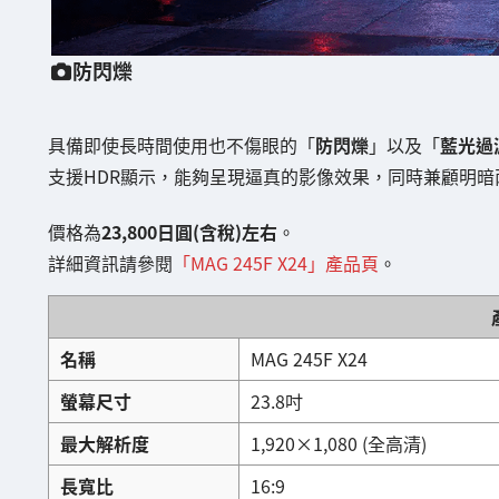
防閃爍
具備即使長時間使用也不傷眼的「
防閃爍
」以及「
藍光過
支援HDR顯示，能夠呈現逼真的影像效果，同時兼顧明暗
價格為
23,800日圓(含稅)左右
。
詳細資訊請參閱
「MAG 245F X24」產品頁
。
名稱
MAG 245F X24
螢幕尺寸
23.8吋
最大解析度
1,920×1,080 (全高清)
長寬比
16:9