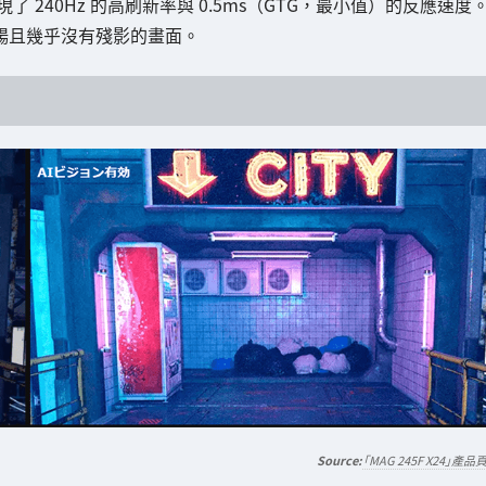
 240Hz 的高刷新率與 0.5ms（GTG，最小值）的反應速度
暢且幾乎沒有殘影的畫面。
「MAG 245F X24」產品