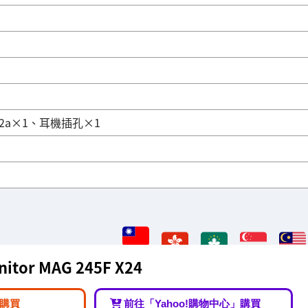
t 1.2a×1、耳機插孔×1
itor MAG 245F X24
購買
前往「Yahoo!購物中心」購買