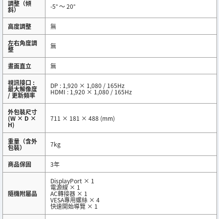
調整（傾
-5° ～ 20°
斜）
高度調整
無
左右角度調
無
整
畫面直立
無
視訊接口 :
DP : 1,920 × 1,080 / 165Hz
最大解像度
HDMI : 1,920 × 1,080 / 165Hz
/ 更新頻率
外包裝尺寸
(W × D ×
711 × 181 × 488 (mm)
H)
重量（含外
7kg
包裝）
商品保固
3年
DisplayPort × 1
電源線 × 1
隨機附屬品
AC轉接器 × 1
VESA專用螺絲 × 4
快速開始導覽 × 1