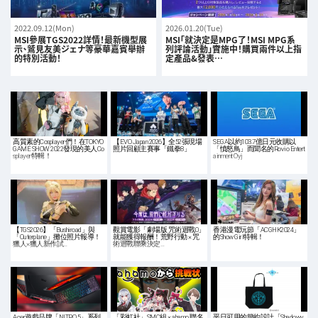
2022.09.12(Mon)
2026.01.20(Tue)
MSI參展TGS2022詳情！最新機型展
MSI「就決定是MPG了！MSI MPG系
示、鷲見友美ジェナ等豪華嘉賓舉辦
列評論活動」實施中！購買兩件以上指
的特別活動！
定產品&發表…
高質素的Cosplayer們！在TOKYO
【EVO Japan 2026】全52張現場
SEGA以約103.7億日元收購以
GAME SHOW 2022發現的美人Co
照片回顧主賽事「鐵拳8」
「憤怒鳥」而聞名的Rovio Entert
splayer特輯！
ainment Oyj
【TGS2026】「Bushiroad」與
觀賞電影「劇場版 咒術迴戰0」
香港漫電玩節「ACGHK2024」
「Outerplane」攤位照片報導！
就能獲得報酬！荒野行動 × 咒
的Show Girl特輯！
獵人×獵人新作試…
術迴戰聯乘決定…
Acer遊戲品牌「NITRO 5」系列
「彩虹社」SMC組 × ahamo 聯名
平日可用的簡約設計「Shadowv