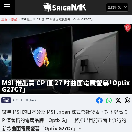
繁體中文
主頁
製品
MSI 推出高 CP 值 27 吋曲面電競螢幕「Optix G27C7」
>
>
MSI 推出高 CP 值 27 吋曲面電競螢幕「Optix
G27C7」
製品
2021.05.11(Tue)
微星 MSI 的日本分部 MSI Japan 株式會社發表，旗下以高 C
P 值著稱的電競品牌「Optix G」，將推出目前市面上流行的
新款
曲面電競螢幕
「
Optix G27C7
」。