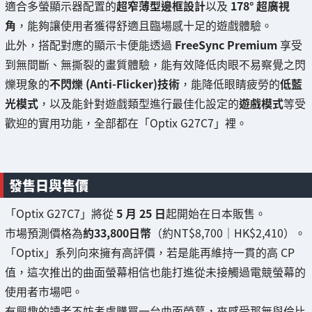
適合多螢顯示器配置的
超窄薄型邊框設計
以及
178° 超廣視
角
，能夠讓使用者獲得舒適且臨場感十足的遊戲體驗。
此外，搭配對應的顯示卡便能透過
FreeSync Premium
享受
到無間斷、無撕裂的畫質體驗，能有效降低肉眼不易察覺之閃
爍現象的
不閃爍 (Anti-Flicker)技術
，能降低眼睛疲勞的
低藍
光模式
，以及能針對遊戲類型進行最佳化設定的
遊戲模式
等受
歡迎的實用功能，全部都在「Optix G27C7」裡。
發售日與售價
「Optix G27C7」將從
5 月 25 日
起開始在日本販售。
市場預測價格為
約33,800日幣
（約NT$8,700｜HK$2,410）。
「Optix」系列向來擁有高評價，若是能再維持一貫的高 CP
值，這次推出的曲面螢幕相信也能打進從未接觸過電競螢幕的
使用者市場吧。
有興趣的讀者不妨考慮購買一台曲面螢幕，來感受那無與倫比