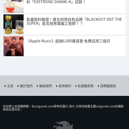
料「EXSTRONG SHAKKI-N」試飲！
能量飲料驗證！唐吉訶德自有品牌「BLACKOUT DDT THE
SUPER」能否拯救電腦工程師！？
《Apple Music》超過6,000萬首歌 免費試用三個月
主頁
關於我們
聯絡我們
使用條約
私隱權政策
招聘翻譯員
本站禁止未授權𨍭載。在saiganak.com發佈的圖片,相片,文章的版權全屬saiganak.com的攝影
師和記者所有。