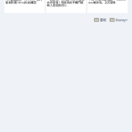
發表對應144Hz的3款機型
合作登場！用原本的手機門號
erse 帆布包」正式發售
轉入還能獲得9,0…
雷蛇
Disney+