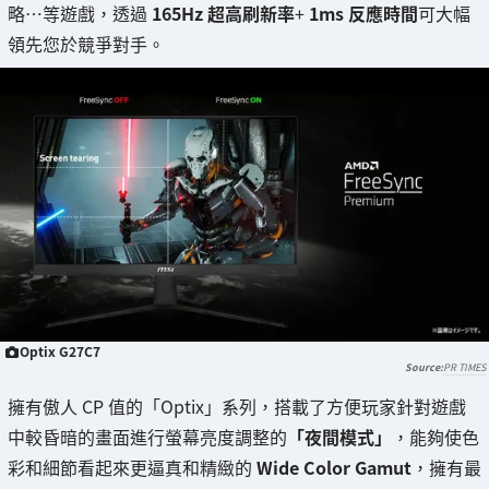
略…等遊戲，透過
165Hz 超高刷新率
+
1ms 反應時間
可大幅
領先您於競爭對手。
Optix G27C7
PR TIMES
擁有傲人 CP 值的「Optix」系列，搭載了方便玩家針對遊戲
中較昏暗的畫面進行螢幕亮度調整的
「夜間模式」
，能夠使色
彩和細節看起來更逼真和精緻的
Wide Color Gamut
，擁有最