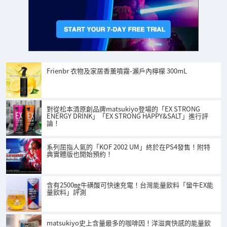
Frienbr 衣物及家居香薰噴霧-瀨戶內檸檬 300mL
對從松本清原創品牌matsukiyo登場的「EX STRONG
ENERGY DRINK」「EX STRONG HAPPY&SALT」進行評
論！
系列屈指人氣的「KOF 2002 UM」終於在PS4發售！附特
典實體版也開始預約！
含有2500㎎牛磺酸可快速充電！台灣能量飲料「蠻牛EX能
量飲料」評測
matsukiyo史上含量最多的咖啡因！洋溢爽快感的能量飲