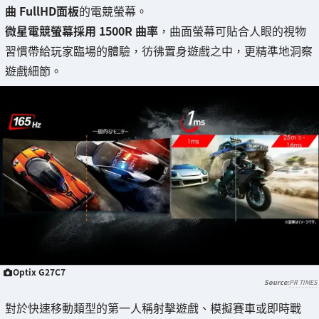
曲 FullHD面板
的電競螢幕。
微星電競螢幕採用 1500R 曲率
，曲面螢幕可貼合人眼的視物
習慣帶給玩家臨場的體驗，彷彿置身遊戲之中，更精準地洞察
遊戲細節。
Optix G27C7
PR TIMES
對於快速移動類型的第一人稱射擊遊戲、模擬賽車或即時戰