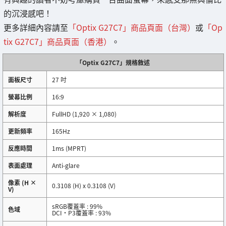
的沉浸感吧！
更多詳細內容請至
「Optix G27C7」商品頁面（台灣）
或
「Op
tix G27C7」商品頁面（香港）
。
「Optix G27C7」規格敘述
面板尺寸
27 吋
螢幕比例
16:9
解析度
FullHD (1,920 × 1,080)
更新頻率
165Hz
反應時間
1ms (MPRT)
表面處理
Anti-glare
像素 (H ×
0.3108 (H) x 0.3108 (V)
V)
sRGB覆蓋率 : 99%
色域
DCI・P3覆蓋率 : 93%