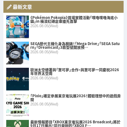
最新文章
《Pokémon Pokopia》首場實體活動「噗嚕噗嚕海底小
鎮」in 橫濱紅磚倉庫搶先直擊
2026.08.05(Wed)
SEGA歷代主機化身為腕錶！「Mega Drive」「SEGA Satu
rn」「Dreamcast」3款型號開放預…
2026.08.05(Wed)
歐洲太空總署與「寶可夢」合作。與寶可夢一同慶祝2026
年世界太空周
2026.08.05(Wed)
「Pixio」確定參展東京電玩展2026！體驗理想中的遊戲房
間
2026.08.05(Wed)
最新情報節目「XBOX東京電玩展2026 Broadcast」將於
9月17日播出！同日舉辦的「XBOX F…