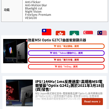
Anti-Flicker
Anti-Motion blur
Bluelight cut
功能
Night Vision
FreeSync Premium
VESA100
微星MSI Optix G27C7曲面電競顯示器
前往「蝦皮購物」購買
前往「Yahoo!購物中心」購買
前往「樂天市場」購買
前往「friDay」購買
IPS！144Hz！1ms反應速度！高規格MSI電
競螢幕「Optix G242」將於2021年3月18日
(四)發售！
MSI Japan株式會社宣布，電競螢幕品牌「Optix G」系列將推出新
品「Optix G242」！這款搭載IPS面板、更新率144Hz、反應速度
1ms，規格滿滿的電競螢幕將於2021年3月18日(四)發售！
Read more