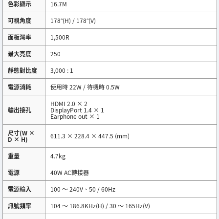
色彩顯示
16.7M
可視角度
178°(H) / 178°(V)
面板灣率
1,500R
最大亮度
250
靜態對比度
3,000 : 1
電源消耗
使用時 22W / 待機時 0.5W
HDMI 2.0 × 2
輸出接孔
DisplayPort 1.4 × 1
Earphone out × 1
尺寸(W ×
611.3 × 228.4 × 447.5 (mm)
D × H)
重量
4.7kg
電源
40W AC轉接器
電源輸入
100 ～ 240V、50 / 60Hz
訊號頻率
104 ～ 186.8KHz(H) / 30 ～ 165Hz(V)