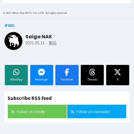
© 2021 Micro-Star INT'L CO., LTD. All rights reserved.
MSI
Saiga NAK
-
2021.05.11
製品
WhatsApp
Messenger
Facebook
Threads
X
Subscribe RSS feed
Follow on Feedly
Follow on Inoreader