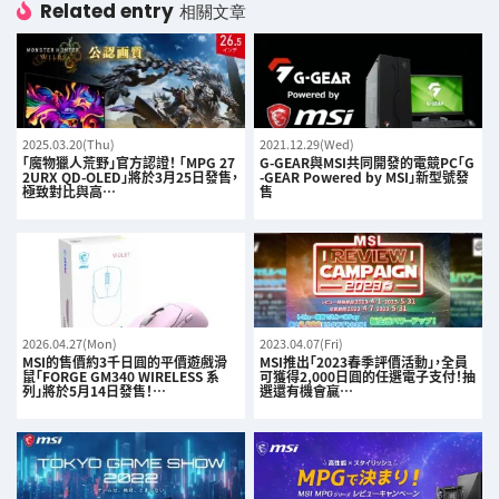
Related entry
相關文章
2025.03.20(Thu)
2021.12.29(Wed)
「魔物獵人荒野」官方認證！ 「MPG 27
G-GEAR與MSI共同開發的電競PC「G
2URX QD-OLED」將於3月25日發售，
-GEAR Powered by MSI」新型號發
極致對比與高…
售
2026.04.27(Mon)
2023.04.07(Fri)
MSI的售價約3千日圓的平價遊戲滑
MSI推出「2023春季評價活動」，全員
鼠「FORGE GM340 WIRELESS 系
可獲得2,000日圓的任選電子支付！抽
列」將於5月14日發售！…
選還有機會贏…