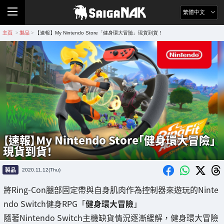
繁體中文
主頁
製品
【速報】My Nintendo Store「健身環大冒險」現貨到貨！
>
>
【速報】My Nintendo Store「健身環大冒險」
現貨到貨！
製品
2020.11.12(Thu)
將Ring-Con腿部固定帶與自身肌肉作為控制器來遊玩的Ninte
ndo Switch健身RPG「
健身環大冒險
」
隨著Nintendo Switch主機缺貨情況逐漸緩解，健身環大冒險