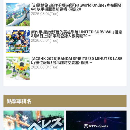
「幻獸帕魯」新作手機遊戲「Palworld Online」宣布開發
中！以手機版重新建構，預定20…
2026.08.04(Tue)
新作手機遊戲「我的英雄學院 UNITED SURVIVAL」確定
8月6日上線！事前登錄人數突破70…
2026.08.04(Tue)
【ACGHK 2026】BANDAI SPIRITS「30 MINUTES LABE
L」攤位報導！展示超時空要塞、鋼彈…
2026.08.04(Tue)
點擊率排名