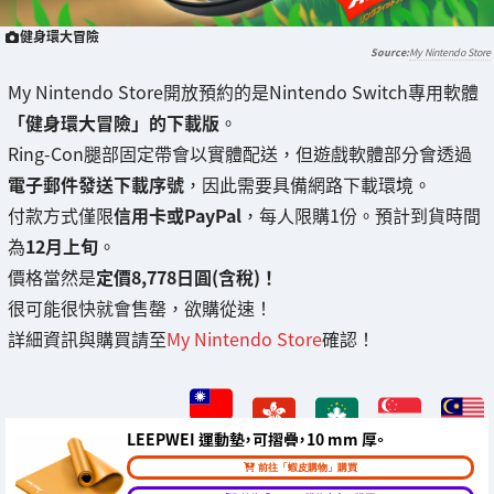
健身環大冒險
My Nintendo Store
My Nintendo Store開放預約的是Nintendo Switch專用軟體
「健身環大冒險」的下載版
。
Ring-Con腿部固定帶會以實體配送，但遊戲軟體部分會透過
電子郵件發送下載序號
，因此需要具備網路下載環境。
付款方式僅限
信用卡或PayPal
，每人限購1份。預計到貨時間
為
12月上旬
。
價格當然是
定價8,778日圓(含稅)！
很可能很快就會售罄，欲購從速！
詳細資訊與購買請至
My Nintendo Store
確認！
LEEPWEI 運動墊，可摺疊，10 mm 厚。
前往「蝦皮購物」購買