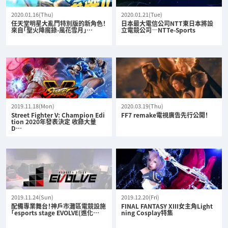
2020.01.16(Thu)
2020.01.21(Tue)
任天堂明星大亂鬥特別版的新角色！
日本最大電信公司NTT東日本將設
來自「聖火降魔錄-風花雪月」…
立電競公司—NTTe-Sports
2019.11.18(Mon)
2020.03.19(Thu)
Street Fighter V: Champion Edi
FF7 remake電視廣告先行公開！
tion 2020年發表決定 收錄大量
D…
2019.11.24(Sun)
2019.12.20(Fri)
配備專業舞台！神戶市灘區電競設施
FINAL FANTASY XIII女主角Light
「esports stage EVOLVE(進化…
ning Cosplay特集