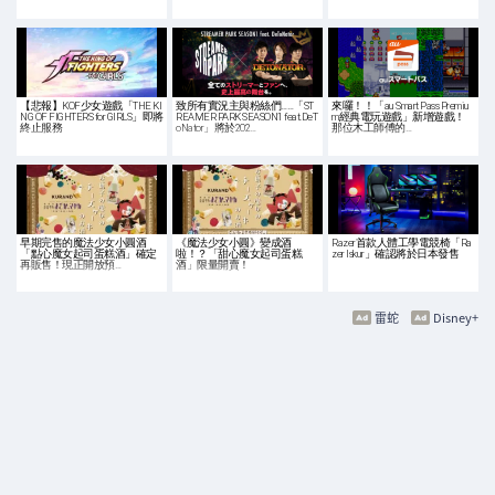
【悲報】KOF少女遊戲「THE KI
致所有實況主與粉絲們……「ST
來囉！！「au Smart Pass Premiu
NG OF FIGHTERS for GIRLS」即將
REAMER PARK SEASON1 feat.DeT
m經典電玩遊戲」新增遊戲！
終止服務
oNator」將於202…
那位木工師傅的…
早期完售的魔法少女小圓酒
《魔法少女小圓》變成酒
Razer首款人體工學電競椅「Ra
「點心魔女起司蛋糕酒」確定
啦！？「甜心魔女起司蛋糕
zer Iskur」確認將於日本發售
再販售！現正開放預…
酒」限量開賣！
雷蛇
Disney+