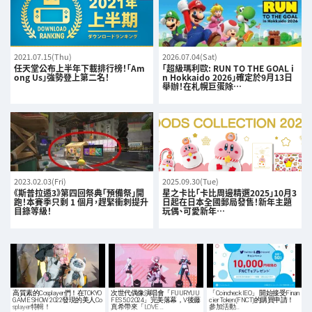
2021.07.15(Thu)
2026.07.04(Sat)
任天堂公布上半年下載排行榜！「Am
「超級瑪利歐: RUN TO THE GOAL i
ong Us」強勢登上第二名！
n Hokkaido 2026」確定於9月13日
舉辦！在札幌巨蛋除…
2023.02.03(Fri)
2025.09.30(Tue)
《斯普拉遁3》第四回祭典「預備祭」開
星之卡比「卡比周邊精選2025」10月3
跑！本賽季只剩 1 個月，趕緊衝刺提升
日起在日本全國郵局發售！新年主題
目錄等級！
玩偶、可愛新年…
高質素的Cosplayer們！在TOKYO
次世代偶像演唱會「FUURYUU
「Coincheck IEO」 開始接受Finan
GAME SHOW 2022發現的美人Co
FES 5.0 2024」完美落幕，V後藤
cier Token (FNCT)的購買申請！
splayer特輯！
真希帶來「LOVE …
參加活動…