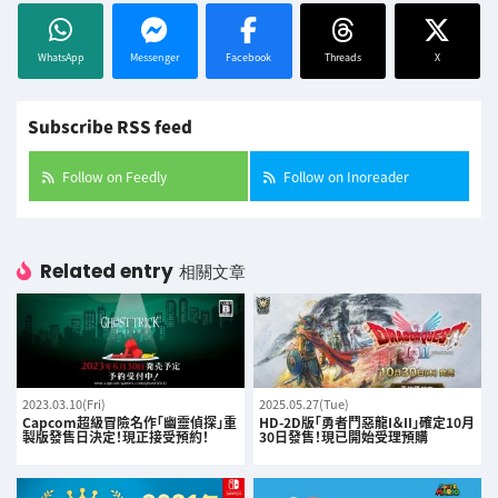
WhatsApp
Messenger
Facebook
Threads
X
Subscribe RSS feed
Follow on Feedly
Follow on Inoreader
Related entry
相關文章
2023.03.10(Fri)
2025.05.27(Tue)
Capcom超級冒險名作「幽靈偵探」重
HD-2D版「勇者鬥惡龍I＆II」確定10月
製版發售日決定！現正接受預約！
30日發售！現已開始受理預購