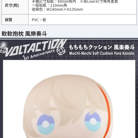
手機尺寸貼紙：60mm角內 ※各Liver尺寸略有差異
尺寸(約)
一般貼紙：110mm角
收納包：W140mm×H135mm
材質
PVC、紙
軟軟抱枕 風樂奏斗