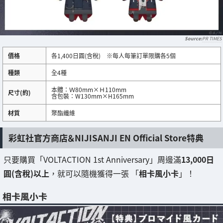
PR TIMES
價格
各1,400日圓(含稅) ※每人每筆訂單限購各5個
種類
全4種
本體：Ｗ80mm×Ｈ110mm
尺寸(約)
含包裝：W130mm×H165mm
材質
聚酯纖維
彩虹社官方商店＆NIJISANJI EN Official Store特典
只要購買「VOLTACTION 1st Anniversary」周邊滿
13,000日
圓(含稅)以上
，就可以隨機獲得一張 「
相卡風小卡
」！
相卡風小卡