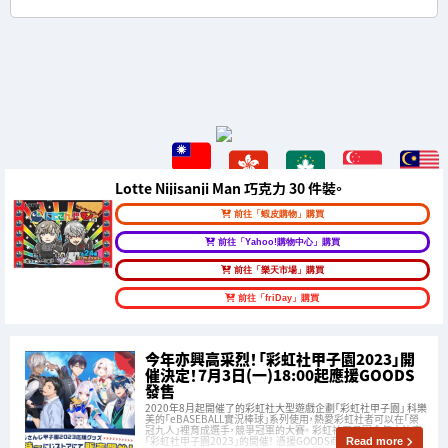
Lotte Nijisanji Man 巧克力 30 件裝。
前往「蝦皮購物」購買
前往「Yahoo!購物中心」購買
前往「樂天市場」購買
前往「friDay」購買
今年亦興高采烈！「彩虹社甲子園2023」開
催決定！7月3日(一)18:00起應援GOODS
發售
2020年8月起開催了的彩虹社大型遊戲企劃「彩虹社甲子園」 科樂
美的「eBASEBALL實況棒球」系列使用，熱愛彩虹社者可以在「榮
冠九人」裡育成選手，競爭冠軍的大賽。 彩虹社甲子園今年亦決定
「彩虹社甲子園2023」的開催！ 憑援GOODS商品發表了。
Read more