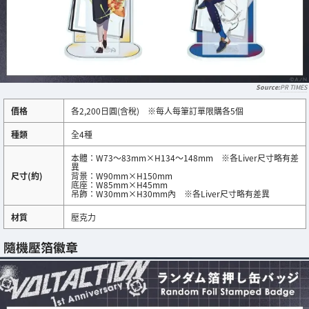
PR TIMES
價格
各2,200日圓(含稅) ※每人每筆訂單限購各5個
種類
全4種
本體：W73～83mm×H134～148mm ※各Liver尺寸略有差
異
尺寸(約)
背景：W90mm×H150mm
底座：W85mm×H45mm
吊飾：W30mm×H30mm內 ※各Liver尺寸略有差異
材質
壓克力
隨機壓箔徽章