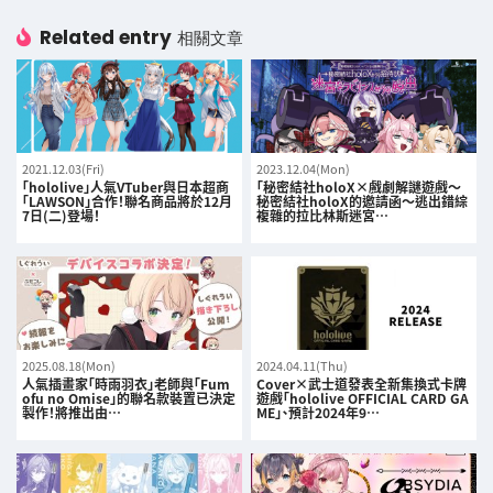
Related entry
相關文章
2021.12.03(Fri)
2023.12.04(Mon)
「hololive」人氣VTuber與日本超商
「秘密結社holoX×戲劇解謎遊戲〜
「LAWSON」合作！聯名商品將於12月
秘密結社holoX的邀請函〜逃出錯綜
7日(二)登場！
複雜的拉比林斯迷宮…
2025.08.18(Mon)
2024.04.11(Thu)
人氣插畫家「時雨羽衣」老師與「Fum
Cover×武士道發表全新集換式卡牌
ofu no Omise」的聯名款裝置已決定
遊戲「hololive OFFICIAL CARD GA
製作！將推出由…
ME」、預計2024年9…