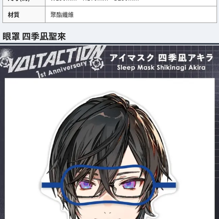
材質
聚酯纖維
眼罩 四季凪聖來