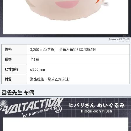
PR TIMES
價格
3,200日圓(含稅) ※每人每筆訂單限購5個
種類
全1種
尺寸(約)
φ250mm
材質
聚酯纖維、聚苯乙烯泡沫
雲雀先生 布偶