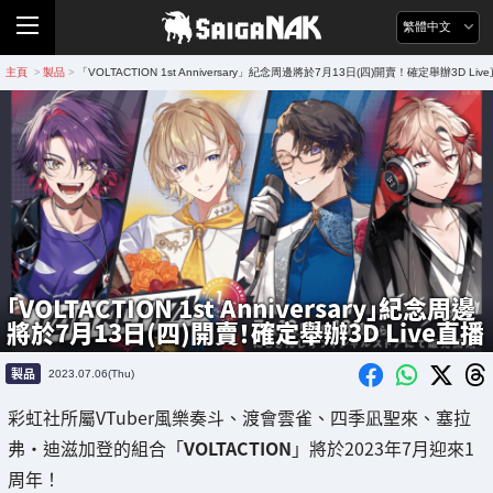
繁體中文
主頁
製品
「VOLTACTION 1st Anniversary」紀念周邊將於7月13日(四)開賣！確定舉辦3D Liv
>
>
「VOLTACTION 1st Anniversary」紀念周邊
將於7月13日(四)開賣！確定舉辦3D Live直播
製品
2023.07.06(Thu)
彩虹社所屬VTuber風樂奏斗、渡會雲雀、四季凪聖來、塞拉
弗・迪滋加登的組合「
VOLTACTION
」將於2023年7月迎來1
周年！