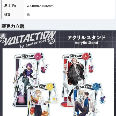
尺寸(約)
W54mm×H86mm
材質
紙
壓克力立牌