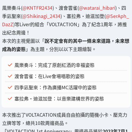
風樂奏斗(
@KNTFR2434
)、渡會雲雀(
@watarai_hibari
)、四
季凪聖來(
@Shikinagi_2434
)、塞拉弗・迪滋加登(
@SerAph_
DazZ
)等Liver的組合「VOLTACTION」為了紀念1周年，將推
出紀念周邊！
本次的主視覺圖以「
說不定會有的其中一條未來道路，未來想
成為的姿態
」為主題，分別以以下主題繪製。
風樂奏斗：完成了原創紅酒的幸福姿態
渡會雲雀：在Live會場唱歌的姿態
四季凪聖來：作為廣播MC活躍中的姿態
塞拉弗・迪滋加登：以音樂建構世界的姿態
本次推出了VOLTACATION成員自由拍攝的隨機小卡、壓克力
立牌等等，總共10款周邊商品。
「VOLTACTION 1st Anniversary」周邊商品將於
2023年7月1