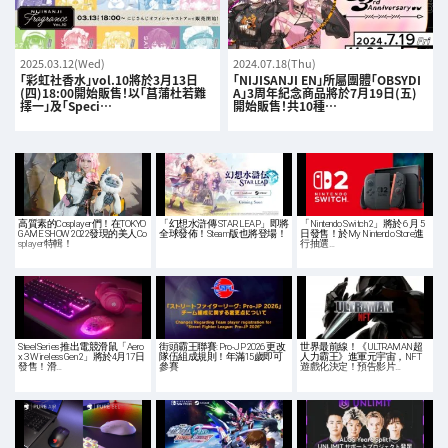
2025.03.12(Wed)
2024.07.18(Thu)
「彩虹社香水」vol.10將於3月13日
「NIJISANJI EN」所屬團體「OBSYDI
(四)18:00開始販售！以「菖蒲杜若難
A」3周年紀念商品將於7月19日(五)
擇一」及「Speci…
開始販售！共10種…
高質素的Cosplayer們！在TOKYO
「幻想水滸傳 STAR LEAP」即將
「Nintendo Switch 2」將於 6 月 5
GAME SHOW 2022發現的美人Co
全球發佈！Steam版也將登場！
日發售！於My Nintendo Store進
splayer特輯！
行抽選…
SteelSeries 推出電競滑鼠「Aero
街頭霸王聯賽: Pro-JP 2026 更改
世界最前線！《ULTRAMAN超
x 3 Wireless Gen 2」將於4月17日
隊伍組成規則！年滿15歲即可
人力霸王》進軍元宇宙，NFT
發售！滑…
參賽
遊戲化決定！預告影片…