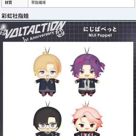
材質
聚酯纖維
彩虹社指娃