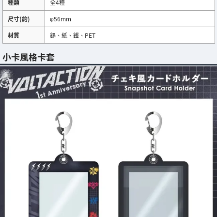
種類
全4種
尺寸(約)
φ56mm
材質
錫、紙、鐵、PET
小卡風格卡套