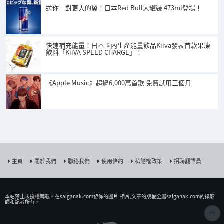
送你一對更大的翼！日本Red Bull大罐裝 473ml登場！
快速補充能量！日本國內生產能量飲品Kiiva發表首款果凍
飲料「KiiVA SPEED CHARGE」！
《Apple Music》超過6,000萬首歌 免費試用三個月
主頁
關於我們
聯絡我們
使用條約
私隱權政策
招聘翻譯員
本站禁止未授權𨍭載。在saiganak.com發佈的圖片,相片,文章的版權全屬saiganak.com的攝影
師和記者所有。