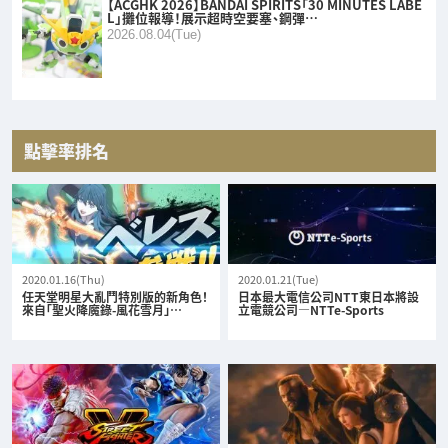
【ACGHK 2026】BANDAI SPIRITS「30 MINUTES LABE
L」攤位報導！展示超時空要塞、鋼彈…
2026.08.04(Tue)
點擊率排名
2020.01.16(Thu)
2020.01.21(Tue)
任天堂明星大亂鬥特別版的新角色！
日本最大電信公司NTT東日本將設
來自「聖火降魔錄-風花雪月」…
立電競公司—NTTe-Sports