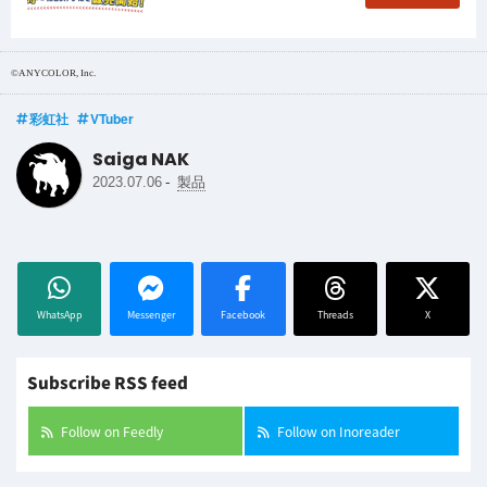
©ANYCOLOR, Inc.
彩虹社
VTuber
Saiga NAK
-
2023.07.06
製品
WhatsApp
Messenger
Facebook
Threads
X
Subscribe RSS feed
Follow on Feedly
Follow on Inoreader