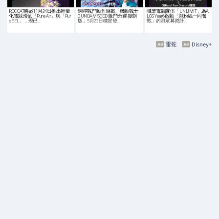
ROCCAT將於11月24日推出輕量
鋼彈戰鬥動作游戲「機動戰士
職業電競隊伍「UNLIMIT」為A
化電競滑鼠「Pure Air」與「Pur
GUNDAM SEED 激鬥命運 復刻
LGS Year6啟動「與粉絲一同奮
e SEL」，現已…
版」5月22日確定發…
戰」的群眾募資計…
雷蛇
Disney+