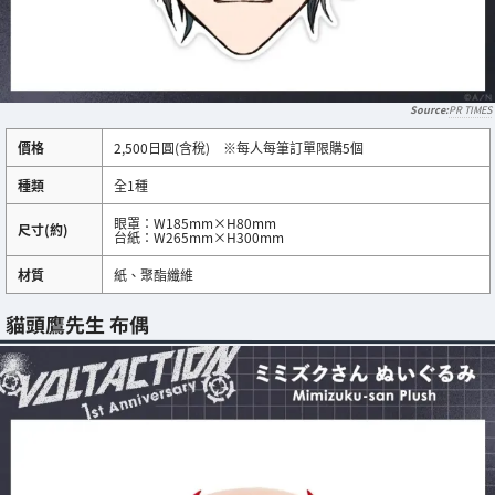
PR TIMES
價格
2,500日圓(含稅) ※每人每筆訂單限購5個
種類
全1種
眼罩：W185mm×H80mm
尺寸(約)
台紙：W265mm×H300mm
材質
紙、聚酯纖維
貓頭鷹先生 布偶