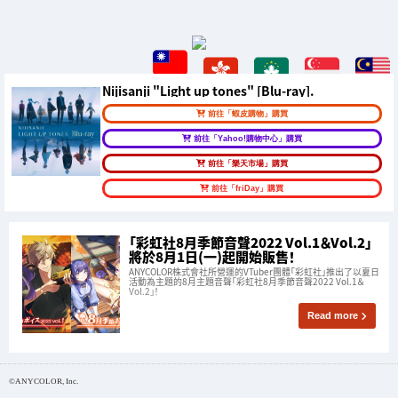
Nijisanji "Light up tones" [Blu-ray].
前往「蝦皮購物」購買
前往「Yahoo!購物中心」購買
前往「樂天市場」購買
前往「friDay」購買
「彩虹社8月季節音聲2022 Vol.1＆Vol.2」
將於8月1日(一)起開始販售！
ANYCOLOR株式會社所營運的VTuber團體「彩虹社」推出了以夏日
活動為主題的8月主題音聲「彩虹社8月季節音聲2022 Vol.1＆
Vol.2」！
Read more
©ANYCOLOR, Inc.