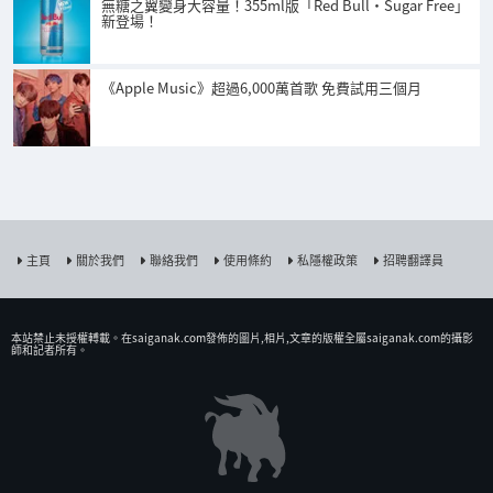
無糖之翼變身大容量！355ml版「Red Bull・Sugar Free」
新登場！
《Apple Music》超過6,000萬首歌 免費試用三個月
主頁
關於我們
聯絡我們
使用條約
私隱權政策
招聘翻譯員
本站禁止未授權𨍭載。在saiganak.com發佈的圖片,相片,文章的版權全屬saiganak.com的攝影
師和記者所有。