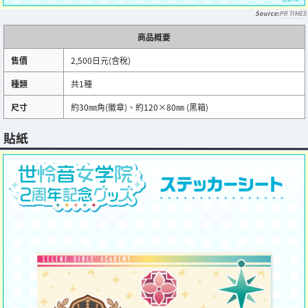
PR TIMES
商品概要
售價
2,500日元(含稅)
種類
共1種
尺寸
約30㎜角(徽章)、約120×80㎜ (黑箱)
貼紙