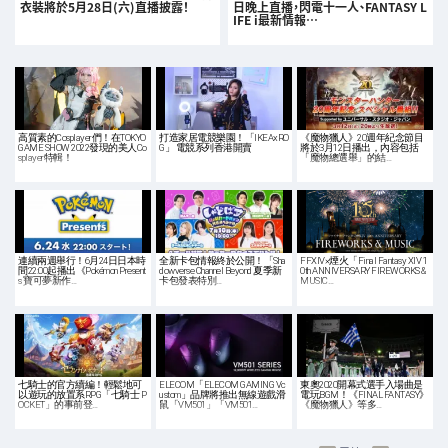
衣裝將於5月28日(六)直播披露！
日晚上直播，閃電十一人、FANTASY L
IFE i最新情報…
高質素的Cosplayer們！在TOKYO
打造家居電競樂園！「IKEAxRO
《魔物獵人》20週年紀念節目
GAME SHOW 2022發現的美人Co
G」 電競系列香港開賣
將於3月12日播出，內容包括
splayer特輯！
「魔物總選舉」的結…
連續兩週舉行！6月24日日本時
全新卡包情報終於公開！「Sha
FFXIV×煙火「Final Fantasy XIV 1
間22:00起播出《Pokémon Present
dowverse Channel Beyond 夏季新
0th ANNIVERSARY FIREWORKS &
s 寶可夢新作…
卡包發表特別…
MUSIC…
七騎士的官方續編！輕鬆地可
ELECOM「ELECOM GAMING Vc
東奧2020開幕式選手入場曲是
以遊玩的放置系RPG「七騎士 P
ustom」品牌將推出無線遊戲滑
電玩BGM！《FINAL FANTASY》
OCKET」的事前登…
鼠「VM501」「VM501…
《魔物獵人》等多…