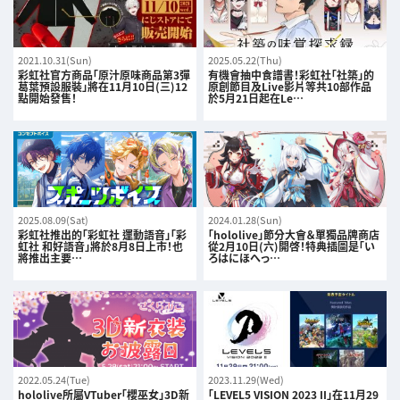
2021.10.31(Sun)
2025.05.22(Thu)
彩虹社官方商品「原汁原味商品第3彈
有機會抽中食譜書！彩虹社「社築」的
葛葉預設服裝」將在11月10日(三)12
原創節目及Live影片等共10部作品
點開始發售！
於5月21日起在Le…
2025.08.09(Sat)
2024.01.28(Sun)
彩虹社推出的「彩虹社 運動語音」「彩
「hololive」節分大會＆單獨品牌商店
虹社 和好語音」將於8月8日上市！也
從2月10日(六)開啓！特典插圖是「い
將推出主要…
ろはにほへっ…
2022.05.24(Tue)
2023.11.29(Wed)
hololive所屬VTuber「櫻巫女」3D新
「LEVEL5 VISION 2023 II」在11月29