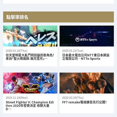
點擊率排名
2020.01.16(Thu)
2020.01.21(Tue)
任天堂明星大亂鬥特別版的新角色！
日本最大電信公司NTT東日本將設
來自「聖火降魔錄-風花雪月」…
立電競公司—NTTe-Sports
2019.11.18(Mon)
2020.03.19(Thu)
Street Fighter V: Champion Edi
FF7 remake電視廣告先行公開！
tion 2020年發表決定 收錄大量
D…