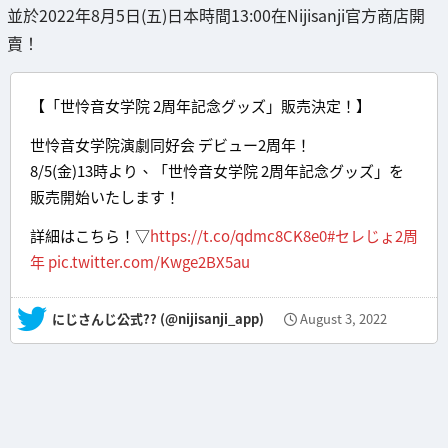
並於2022年8月5日(五)日本時間13:00在Nijisanji官方商店開
賣！
【「世怜音女学院 2周年記念グッズ」販売決定！】
世怜音女学院演劇同好会 デビュー2周年！
8/5(金)13時より、「世怜音女学院 2周年記念グッズ」を
販売開始いたします！
詳細はこちら！▽
https://t.co/qdmc8CK8e0
#セレじょ2周
年
pic.twitter.com/Kwge2BX5au
— にじさんじ公式?? (@nijisanji_app)
August 3, 2022