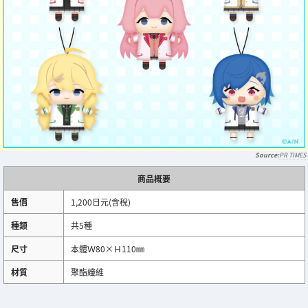
PR TIMES
商品概要
售價
1,200日元(含稅)
種類
共5種
尺寸
本體Ｗ80×Ｈ110㎜
材質
聚酯纖維