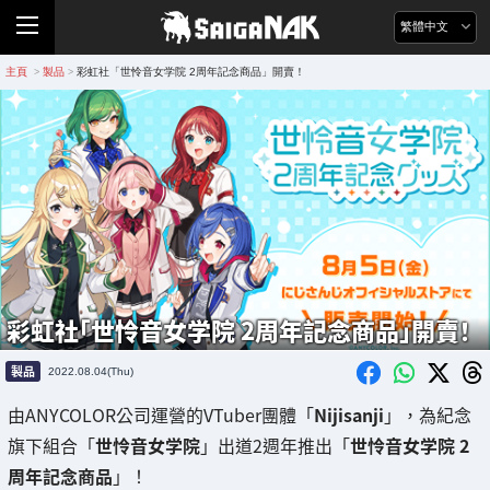
繁體中文
主頁
製品
彩虹社「世怜音女学院 2周年記念商品」開賣！
>
>
彩虹社「世怜音女学院 2周年記念商品」開賣！
製品
2022.08.04(Thu)
由ANYCOLOR公司運營的VTuber團體「
Nijisanji
」，為紀念
旗下組合「
世怜音女学院
」出道2週年推出「
世怜音女学院 2
周年記念商品
」！