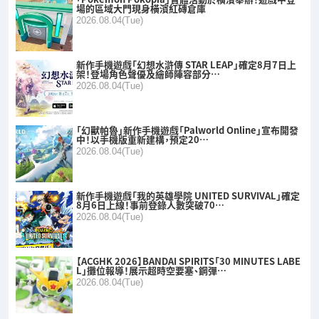
場的區域大門現身橫濱紅磚倉庫
2026.08.04(Tue)
新作手機遊戲「幻想水滸傳 STAR LEAP」確定8月7日上
架！登場角色聲優及繪師陣容部分…
2026.08.04(Tue)
「幻獸帕魯」新作手機遊戲「Palworld Online」宣布開發
中！以手機版重新建構，預定20…
2026.08.04(Tue)
新作手機遊戲「我的英雄學院 UNITED SURVIVAL」確定
8月6日上線！事前登錄人數突破70…
2026.08.04(Tue)
【ACGHK 2026】BANDAI SPIRITS「30 MINUTES LABE
L」攤位報導！展示超時空要塞、鋼彈…
2026.08.04(Tue)