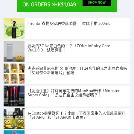
Frienbr 衣物及家居香薰噴霧-土佐佛手柑 300mL
這次的ZONe是白色的！？「ZONe Infinity Gate
Ver.1.0.0」試喝評測！
史克威爾艾尼克斯 × 湖池屋！FF14合作的光之水晶岩鹽味
「艾爾傑亞新薯薯片」登場
【劇透注意】評測萬眾期待的MonEna新作「Monster
Super Cola」！是古巴自由之繼承者嗎？！
在Costco很受歡迎！？比較一下泰國誕生的人氣能量飲料
「SHARK」和「SHARK零卡路里」！