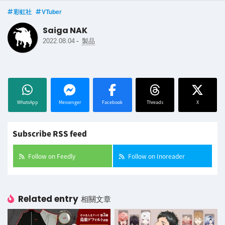
彩虹社
VTuber
Saiga NAK
-
2022.08.04
製品
WhatsApp
Messenger
Facebook
Threads
X
Subscribe RSS feed
Follow on Feedly
Follow on Inoreader
Related entry
相關文章