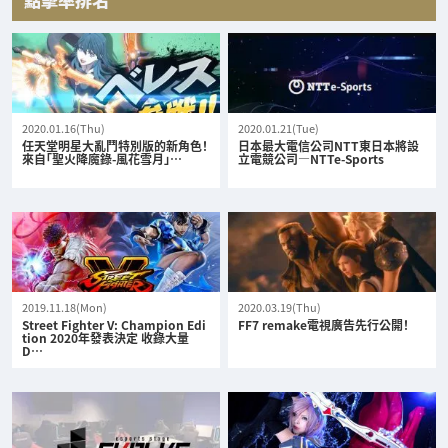
2020.01.16(Thu)
2020.01.21(Tue)
任天堂明星大亂鬥特別版的新角色！
日本最大電信公司NTT東日本將設
來自「聖火降魔錄-風花雪月」…
立電競公司—NTTe-Sports
2019.11.18(Mon)
2020.03.19(Thu)
Street Fighter V: Champion Edi
FF7 remake電視廣告先行公開！
tion 2020年發表決定 收錄大量
D…