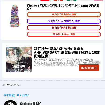
Wicross WXDi-CP01 TCG增強包 Nijisanji DIVA B
OX
前往「蝦皮購物」購買
前往「Yahoo!購物中心」購買
前往「樂天市場」購買
前往「friDay」購買
彩虹社叶、葛葉「ChroNoiR 6th
ANNIVERSARY」豪華周邊從7月17日18點
開始販賣！
彩虹社主播叶、葛葉2名組合「ChroNoiR」將販賣6周年紀念
「ChroNoiR 6th ANNIVERSARY」周邊從彩虹社官方店鋪開始販賣！
定制商品在內的共14種類豪華商品列表等你來！
Read more
©︎ANYCOLOR, Inc.
彩虹社
VTuber
Saiga NAK