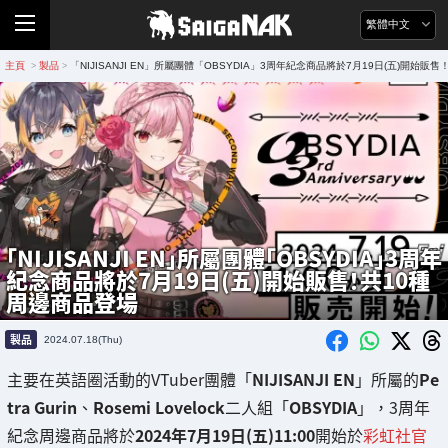
繁體中文
主頁
製品
「NIJISANJI EN」所屬團體「OBSYDIA」3周年紀念商品將於7月19日(五)開始販
>
>
「NIJISANJI EN」所屬團體「OBSYDIA」3周年
紀念商品將於7月19日(五)開始販售！共10種
周邊商品登場
製品
2024.07.18(Thu)
主要在英語圈活動的VTuber團體「
NIJISANJI EN
」所屬的
Pe
tra Gurin
、
Rosemi Lovelock
二人組「
OBSYDIA
」，3周年
紀念周邊商品將於
2024年7月19日(五)11:00
開始於
彩虹社官