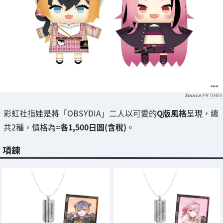
PR TIMES
彩虹社指娃是將「OBSYDIA」二人以可愛的
Q版風格
呈現，總
共2種，價格為=
各1,500日圓(含稅)
。
項鍊