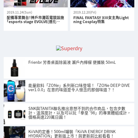
2019.11.24(Sun)
2019.12.20(Fri)
配備專業舞台！神戶市灘區電競設施
FINAL FANTASY XIII女主角Light
「esports stage EVOLVE(進化…
ning Cosplay特集
Frienbr 芳香桌面除菌液 瀨戶內檸檬 便攜裝 50mL
能量飲料「ZONe」系列新口味登場！「ZONe DEEP DIVE
ver1.0.0」在意的味道是令人懷念的那個味道？！
SNK與TANITA聯名推出意想不到的合作商品，包含步數
計、溫濕度計，以及可以玩「拳皇 '98」的專業體組成計，
價格高達220萬日圓！
KiiVA的定番！500ml罐裝「KiiVA ENERGY DRINK
HYDRATION」更新版上市！與更新前比較看看！