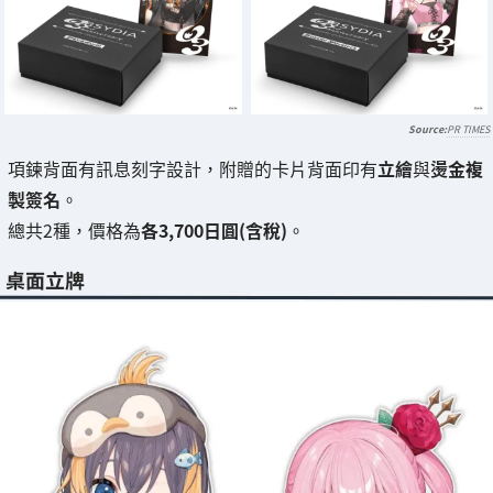
PR TIMES
項鍊背面有訊息刻字設計，附贈的卡片背面印有
立繪
與
燙金複
製簽名
。
總共2種，價格為
各3,700日圓(含稅)
。
桌面立牌