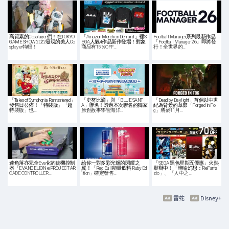
高質素的Cosplayer們！在TOKYO
「Amazon Merch on Demand」裡S
Football Manager系列最新作品
GAME SHOW 2022發現的美人Co
EGA人氣4作品新作登場！對象
「Football Manager 26」即將發
splayer特輯！
商品有15％OFF…
行！全世界的…
「Tales of Symphonia Remastered」
「史努比滴」與「BLUE SANT
「Dead by Daylight」首個以中世
發售日公佈！「特裝版」「超
A」聯名！透過本次聯名的獨家
紀為背景的章節「Forged in Fo
特裝版」也…
原創故事學習海洋…
g」將於11月…
連角落亦完全Eva化的街機控制
給你一對多彩光輝的閃耀之
「SEGA 黑色星期五優惠」火熱
器「EVANGELION e:PROJECT AR
翼！「Red Bull能量飲料 Ruby Ed
舉辦中！「暗喻幻想：ReFanta
CADE CONTROLLER…
ition」確定發售…
zio」、「人中之…
雷蛇
Disney+