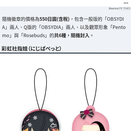
PR TIMES
隨機徽章的價格為
550日圓(含稅)
，包含一般版的「OBSYDI
A」兩人、Q版的「OBSYDIA」兩人、以及觀眾形象「Pento
mo」與「Rosebuds」的
共6種，隨機封入
。
彩虹社指娃（にじぱぺっと）