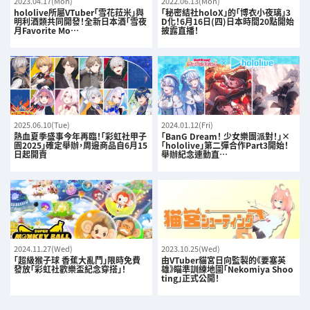
2023.04.17(Mon)
2022.06.13(Mon)
hololive所屬VTuber「雪花菈米」與
「秘密結社holoX」的「博衣小夜璃」3
明利酒類共同開發！全新日本酒「雪夜
D化！6月16日(四)日本時間20點開始
月Favorite Mo…
披露直播！
2025.06.10(Tue)
2024.01.12(Fri)
熱血夏季盛事今年再臨！「彩虹社甲子
「BanG Dream！ 少女樂團派對！」×
園2025」確定舉辦，周邊商品自6月15
「hololive」第二彈合作Part3開始！
日起開賣
舉辦紀念連動直…
2024.11.27(Wed)
2023.10.25(Wed)
「超級猴子球 香蕉大亂鬥」限時免費
由VTuber貓宮日向監製的《要塞英
發放「彩虹社歡樂盃紀念穿搭」！
雄》瞄準訓練地圖「Nekomiya Shoo
ting」正式公開！