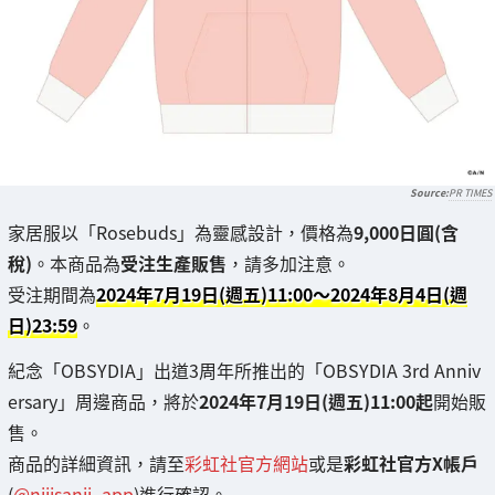
PR TIMES
家居服以「Rosebuds」為靈感設計，價格為
9,000日圓(含
稅)
。本商品為
受注生產販售
，請多加注意。
受注期間為
2024年7月19日(週五)11:00～2024年8月4日(週
日)23:59
。
紀念「OBSYDIA」出道3周年所推出的「OBSYDIA 3rd Anniv
ersary」周邊商品，將於
2024年7月19日(週五)11:00起
開始販
售。
商品的詳細資訊，請至
彩虹社官方網站
或是
彩虹社官方X帳戶
(
@nijisanji_app
)進行確認。