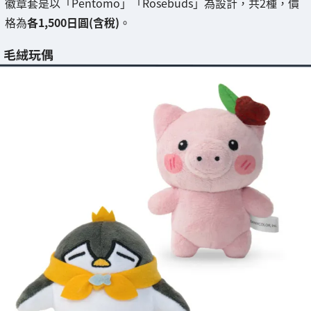
徽章套是以「Pentomo」「Rosebuds」為設計，共2種，價
格為
各1,500日圓(含稅)
。
毛絨玩偶