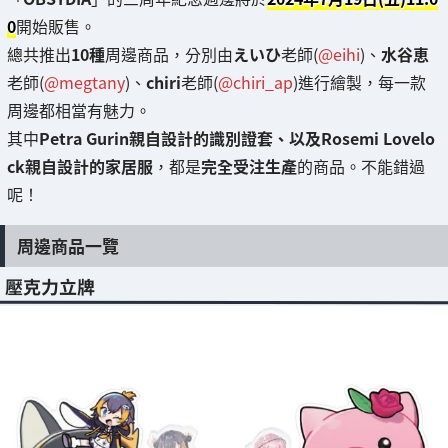
0
開始販售。
總共推出
10種
周邊商品，分別由
えいひ
老師(
@eihi
)、
水谷恵
老師(
@megtany
)、
chiri
老師(
@chiri_ap
)進行繪製，每一款
周邊都相當有魅力。
其中
Petra Gurin親自設計的識別證套
、以及
Rosemi Lovelo
ck親自設計的家居服
，都是
完全受注生產
的商品。不能錯過
呢！
周邊商品一覽
壓克力立牌