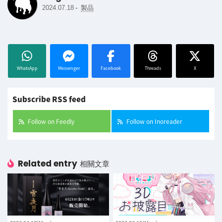
-
2024.07.18
製品
WhatsApp
Messenger
Facebook
Threads
X
Subscribe RSS feed
Follow on Feedly
Follow on Inoreader
Related entry
相關文章