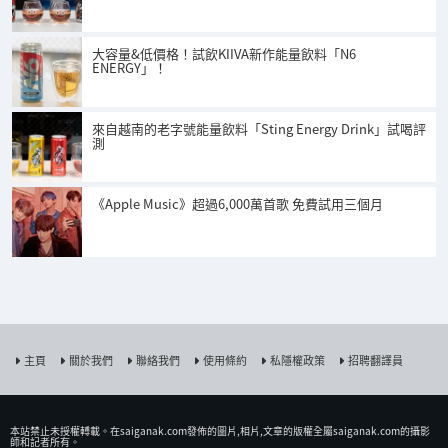
大容量&低價格！試飲KIIVA新作能量飲料「N6
ENERGY」！
來自越南的老字號能量飲料「Sting Energy Drink」試喝評
測
《Apple Music》超過6,000萬首歌 免費試用三個月
主頁
關於我們
聯絡我們
使用條約
私隱權政策
招聘翻譯員
本站禁止未授權𨍭載。在saiganak.com發佈的圖片,相片,文章的版權全屬saiganak.com的攝影
師和記者所有。