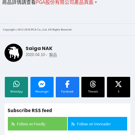
商品詳情請查看
PGA股份有限公司產品頁面
。
Copyright c 2012-2018 PGA Co., Ltd. All Rights Reserved.
Saiga NAK
-
2020.04.10
製品
WhatsApp
Messenger
Facebook
Threads
X
Subscribe RSS feed
Follow on Feedly
Follow on Inoreader