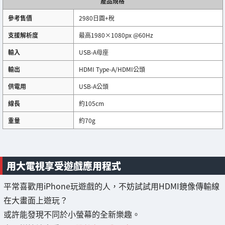
產品規格
參考售價
2980日圓+稅
支援解析度
最高1980×1080px @60Hz
輸入
USB-A母座
輸出
HDMI Type-A/HDMI公頭
供電用
USB-A公頭
線長
約105cm
重量
約70g
用大電視享受遊戲應用程式
平常喜歡用iPhone玩遊戲的人，不妨試試用HDMI鏡像傳輸線
在大畫面上遊玩？
或許能發現不同於小螢幕的全新樂趣。