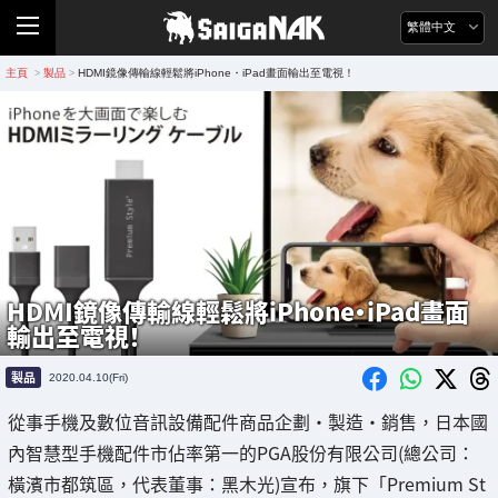
繁體中文
主頁
製品
HDMI鏡像傳輸線輕鬆將iPhone・iPad畫面輸出至電視！
>
>
HDMI鏡像傳輸線輕鬆將iPhone・iPad畫面
輸出至電視！
製品
2020.04.10(Fri)
從事手機及數位音訊設備配件商品企劃・製造・銷售，日本國
內智慧型手機配件市佔率第一的PGA股份有限公司(總公司：
橫濱市都筑區，代表董事：黑木光)宣布，旗下「Premium St