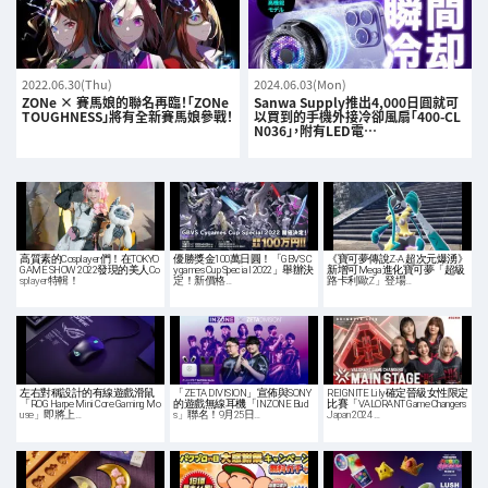
2022.06.30(Thu)
2024.06.03(Mon)
ZONe × 賽馬娘的聯名再臨！「ZONe
Sanwa Supply推出4,000日圓就可
TOUGHNESS」將有全新賽馬娘參戰！
以買到的手機外接冷卻風扇「400-CL
N036」，附有LED電…
高質素的Cosplayer們！在TOKYO
優勝獎金100萬日圓！「GBVS C
《寶可夢傳說Z-A 超次元爆湧》
GAME SHOW 2022發現的美人Co
ygames Cup Special 2022」舉辦決
新增可Mega進化寶可夢「超級
splayer特輯！
定！新價格…
路卡利歐Z」登場…
左右對稱設計的有線遊戲滑鼠
「ZETA DIVISION」宣佈與SONY
REIGNITE Lily確定晉級女性限定
「ROG Harpe Mini Core Gaming Mo
的遊戲無線耳機「INZONE Bud
比賽「VALORANT Game Changers
use」即將上…
s」聯名！9月25日…
Japan 2024 …