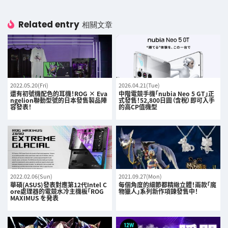
Related entry
相關文章
2022.05.20(Fri)
2026.04.21(Tue)
還有初號機配色的耳機！ROG × Eva
中階電競手機「nubia Neo 5 GT」正
ngelion聯動型號的日本發售製品陣
式發售！52,800日圓（含稅）即可入手
容發表！
的高CP值機型
2022.02.06(Sun)
2021.09.27(Mon)
華碩(ASUS)發表對應第12代Intel C
每個角度的細節都精緻立體！兩款「魔
ore處理器的電競水冷主機板「ROG
物獵人」系列新作項鍊發售中！
MAXIMUS を発表