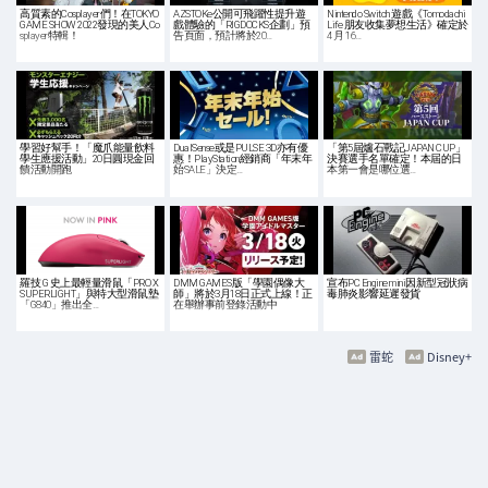
高質素的Cosplayer們！在TOKYO
AZSTOKe公開可飛躍性提升遊
Nintendo Switch 遊戲《Tomodachi
GAME SHOW 2022發現的美人Co
戲體驗的「RIGDOCKS企劃」預
Life 朋友收集夢想生活》確定於
splayer特輯！
告頁面，預計將於20…
4 月 16…
學習好幫手！「魔爪能量飲料
DualSense或是PULSE 3D亦有優
「第5屆爐石戰記JAPAN CUP」
學生應援活動」20日圓現金回
惠！PlayStation經銷商「年末年
決賽選手名單確定！本屆的日
饋活動開跑
始SALE」決定…
本第一會是哪位選…
羅技 G 史上最輕量滑鼠「PRO X
DMM GAMES版「學園偶像大
宣布PC Engine mini因新型冠狀病
SUPERLIGHT」與特大型滑鼠墊
師」將於3月18日正式上線！正
毒肺炎影響延遲發貨
「G840」推出全…
在舉辦事前登錄活動中
雷蛇
Disney+