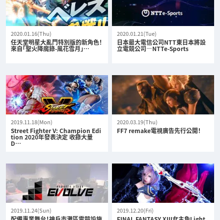
2020.01.16(Thu)
2020.01.21(Tue)
任天堂明星大亂鬥特別版的新角色！
日本最大電信公司NTT東日本將設
來自「聖火降魔錄-風花雪月」…
立電競公司—NTTe-Sports
2019.11.18(Mon)
2020.03.19(Thu)
Street Fighter V: Champion Edi
FF7 remake電視廣告先行公開！
tion 2020年發表決定 收錄大量
D…
2019.11.24(Sun)
2019.12.20(Fri)
配備專業舞台！神戶市灘區電競設施
FINAL FANTASY XIII女主角Light