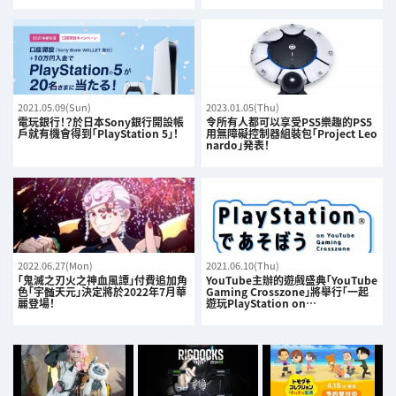
2021.05.09(Sun)
2023.01.05(Thu)
電玩銀行！？於日本Sony銀行開設帳
令所有人都可以享受PS5樂趣的PS5
戶就有機會得到「PlayStation 5」！
用無障礙控制器組裝包「Project Leo
nardo」発表！
2022.06.27(Mon)
2021.06.10(Thu)
「鬼滅之刃火之神血風譚」付費追加角
YouTube主辦的遊戲盛典「YouTube
色「宇髄天元」決定將於2022年7月華
Gaming Crosszone」將舉行「一起
麗登場！
遊玩PlayStation on…