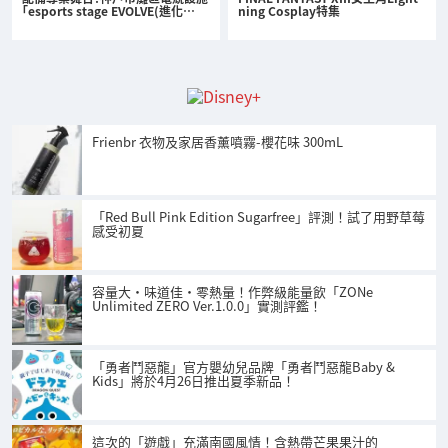
「esports stage EVOLVE(進化…
ning Cosplay特集
Frienbr 衣物及家居香薰噴霧-櫻花味 300mL
「Red Bull Pink Edition Sugarfree」評測！試了用野草莓
感受初夏
容量大・味道佳・零熱量！作弊級能量飲「ZONe
Unlimited ZERO Ver.1.0.0」實測評鑑！
「勇者鬥惡龍」官方嬰幼兒品牌「勇者鬥惡龍Baby &
Kids」將於4月26日推出夏季新品！
這次的「遊戲」充滿南國風情！含熱帶芒果果汁的