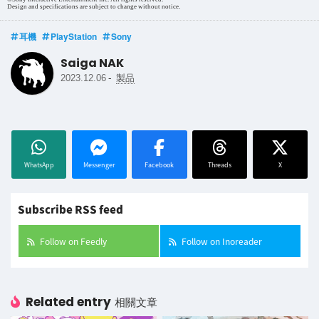
Design and specifications are subject to change without notice.
耳機
PlayStation
Sony
Saiga NAK
-
2023.12.06
製品
WhatsApp
Messenger
Facebook
Threads
X
Subscribe RSS feed
Follow on Feedly
Follow on Inoreader
Related entry
相關文章