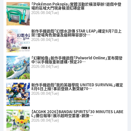
「Pokémon Pokopia」實體活動於橫濱舉辦！遊戲中登
場的區域大門現身橫濱紅磚倉庫
2026.08.04(Tue)
新作手機遊戲「幻想水滸傳 STAR LEAP」確定8月7日上
架！登場角色聲優及繪師陣容部分…
2026.08.04(Tue)
「幻獸帕魯」新作手機遊戲「Palworld Online」宣布開發
中！以手機版重新建構，預定20…
2026.08.04(Tue)
新作手機遊戲「我的英雄學院 UNITED SURVIVAL」確定
8月6日上線！事前登錄人數突破70…
2026.08.04(Tue)
【ACGHK 2026】BANDAI SPIRITS「30 MINUTES LABE
L」攤位報導！展示超時空要塞、鋼彈…
2026.08.04(Tue)