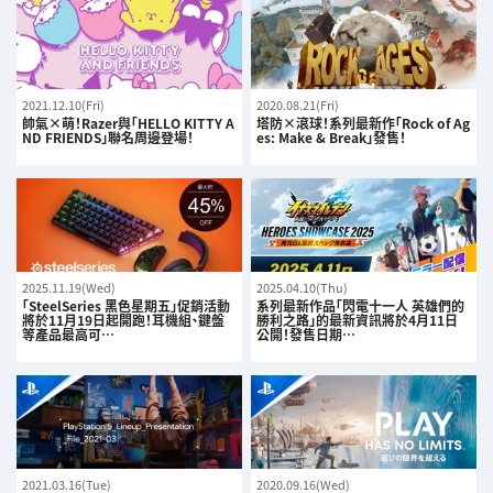
2021.12.10(Fri)
2020.08.21(Fri)
帥氣×萌！Razer與「HELLO KITTY A
塔防×滾球！系列最新作「Rock of Ag
ND FRIENDS」聯名周邊登場！
es: Make & Break」發售！
2025.11.19(Wed)
2025.04.10(Thu)
「SteelSeries 黑色星期五」促銷活動
系列最新作品「閃電十一人 英雄們的
將於11月19日起開跑！耳機組、鍵盤
勝利之路」的最新資訊將於4月11日
等產品最高可…
公開！發售日期…
2021.03.16(Tue)
2020.09.16(Wed)