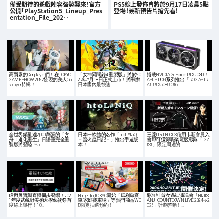
備受期待的遊戲陣容強勢襲來！官方
PS5線上發佈會將於9月17日凌晨5點
公開「PlayStation5_Lineup_Pres
登場！最新預告片搶先看！
entation_File_202…
高質素的Cosplayer們！在TOKYO
「女神異聞錄4 重製版」將於20
搭載NVIDIA GeForce RTX 5080！
GAME SHOW 2022發現的美人Co
27年2月18日正式上市！將舉辦
ASUS ROG系列推出「ROG-ASTR
splayer特輯！
日本國內最快速…
AL-RTX5080-O16…
全世界銷量達2,000萬張的「方
日本一軟體的名作「htoL#NiQ
三菱UFJ NICOS信用卡新會員入
舟：進化重生」日語重完全重
－螢火蟲日記－」推出手遊版
會即可獲得職業電競戰隊「IGZ
製版將登陸PS5
本！
IST」限定周邊的…
虛擬展覽與直播同步登場！202
Nintendo TOKYO開始「瑪利歐賽
彩虹社首次過年演唱會「NIJIS
1年度武藏野美術大學藝術祭首
車 家庭賽車場」等熱門商品WE
ANJI COUNTDOWN LIVE 2024→2
度線上舉行！10…
B限定抽選預約！
025」計劃啓動！…