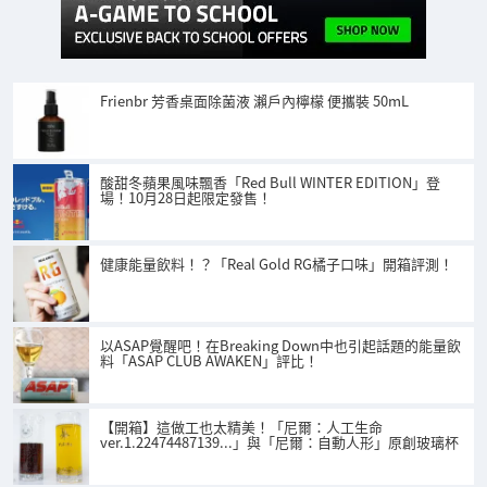
Frienbr 芳香桌面除菌液 瀨戶內檸檬 便攜裝 50mL
酸甜冬蘋果風味飄香「Red Bull WINTER EDITION」登
場！10月28日起限定發售！
健康能量飲料！？「Real Gold RG橘子口味」開箱評測！
以ASAP覺醒吧！在Breaking Down中也引起話題的能量飲
料「ASAP CLUB AWAKEN」評比！
【開箱】這做工也太精美！「尼爾：人工生命
ver.1.22474487139...」與「尼爾：自動人形」原創玻璃杯