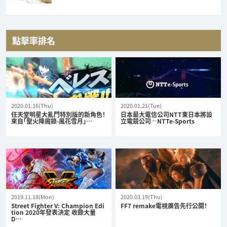
點擊率排名
2020.01.16(Thu)
2020.01.21(Tue)
任天堂明星大亂鬥特別版的新角色！
日本最大電信公司NTT東日本將設
來自「聖火降魔錄-風花雪月」…
立電競公司—NTTe-Sports
2019.11.18(Mon)
2020.03.19(Thu)
Street Fighter V: Champion Edi
FF7 remake電視廣告先行公開！
tion 2020年發表決定 收錄大量
D…