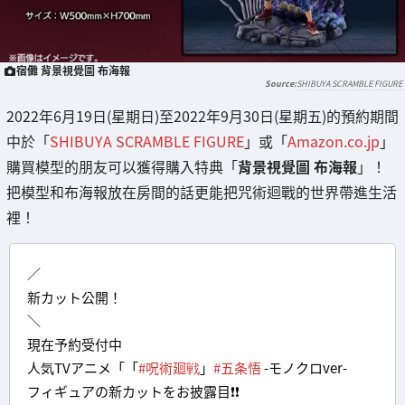
宿儺 背景視覺圖 布海報
SHIBUYA SCRAMBLE FIGURE
2022年6月19日(星期日)至2022年9月30日(星期五)的預約期間
中於「
SHIBUYA SCRAMBLE FIGURE
」或「
Amazon.co.jp
」
購買模型的朋友可以獲得購入特典「
背景視覺圖 布海報
」！
把模型和布海報放在房間的話更能把咒術迴戰的世界帶進生活
裡！
／
新カット公開！
＼
現在予約受付中
人気TVアニメ「「
#呪術廻戦
」
#五条悟
-モノクロver-
フィギュアの新カットをお披露目❗❗