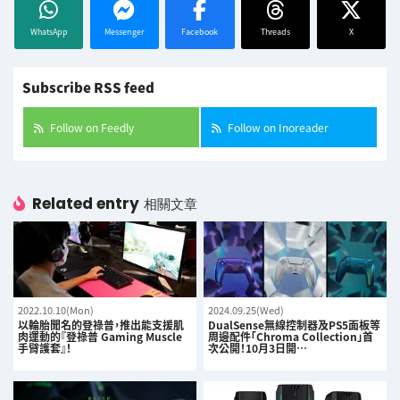
WhatsApp
Messenger
Facebook
Threads
X
Subscribe RSS feed
Follow on Feedly
Follow on Inoreader
Related entry
相關文章
2022.10.10(Mon)
2024.09.25(Wed)
以輪胎聞名的登祿普，推出能支援肌
DualSense無線控制器及PS5面板等
肉運動的『登祿普 Gaming Muscle
周邊配件「Chroma Collection」首
手臂護套』！
次公開！10月3日開…