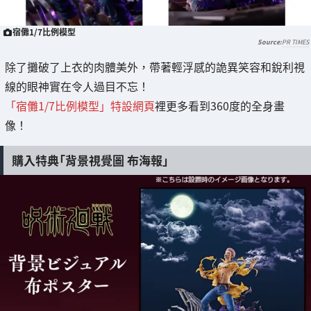
宿儺1/7比例模型
PR TIMES
除了攤破了上衣的肉體美外，帶著輕浮感的詭異笑容和銳利視
線的眼神實在令人過目不忘！
「宿儺1/7比例模型」特設網頁
裡更多看到360度的全身畫
像！
購入特典「背景視覺圖 布海報」