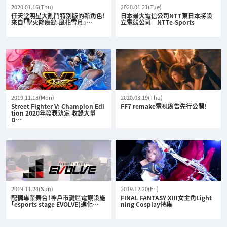
2020.01.16(Thu)
2020.01.21(Tue)
任天堂明星大亂鬥特別版的新角色！
日本最大電信公司NTT東日本將設
來自「聖火降魔錄-風花雪月」…
立電競公司—NTTe-Sports
2019.11.18(Mon)
2020.03.19(Thu)
Street Fighter V: Champion Edi
FF7 remake電視廣告先行公開！
tion 2020年發表決定 收錄大量
D…
2019.11.24(Sun)
2019.12.20(Fri)
配備專業舞台！神戶市灘區電競設施
FINAL FANTASY XIII女主角Light
「esports stage EVOLVE(進化…
ning Cosplay特集