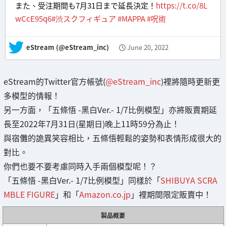
また、受注期間も7月31日まで延長決定！
https://t.co/8L
wCcE95q6
#渋スクフィギュア
#MAPPA
#呪術
— eStream (@eStream_inc)
June 20, 2022
eStream的Twitter官方帳號(
@eStream_inc
)裡將隨時更新更
多模型的情報！
另一方面，「五條悟 -黑白Ver.- 1/7比例模型」亦將販賣期延
長至2022年7月31日(星期日)晚上11時59分為止！
與宿儺的詭異笑容相比，五條悟輕鬆的姿勢和表情形成很大的
對比。
你們也要不要考慮同時入手兩個模型呢！？
「五條悟 -黑白Ver.- 1/7比例模型」同樣於「
SHIBUYA SCRA
MBLE FIGURE
」和「
Amazon.co.jp
」裡期間限定販賣中！
製品概要