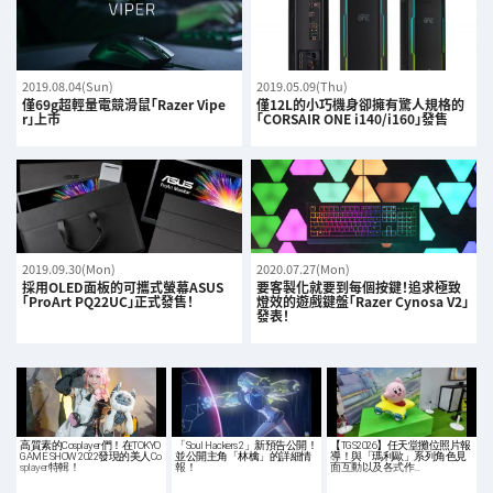
2019.08.04(Sun)
2019.05.09(Thu)
僅69g超輕量電競滑鼠「Razer Vipe
僅12L的小巧機身卻擁有驚人規格的
r」上市
「CORSAIR ONE i140/i160」發售
2019.09.30(Mon)
2020.07.27(Mon)
採用OLED面板的可攜式螢幕ASUS
要客製化就要到每個按鍵！追求極致
「ProArt PQ22UC」正式發售！
燈效的遊戲鍵盤「Razer Cynosa V2」
發表！
高質素的Cosplayer們！在TOKYO
「Soul Hackers 2」新預告公開！
【TGS2026】任天堂攤位照片報
GAME SHOW 2022發現的美人Co
並公開主角「林檎」的詳細情
導！與「瑪利歐」系列角色見
splayer特輯！
報！
面互動以及各式作…