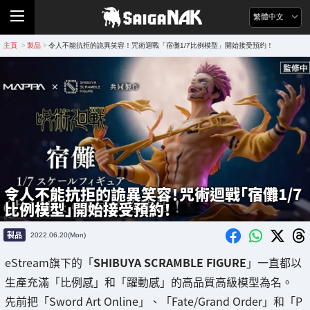
繁體中文
主頁
製品
令人不能抗拒的詭異笑容！咒術迴戰「宿儺1/7比例模型」開始接受預約！
>
>
令人不能抗拒的詭異笑容！咒術迴戰「宿儺1/7
比例模型」開始接受預約！
製品
2022.06.20(Mon)
eStream旗下的「
SHIBUYA SCRAMBLE FIGURE
」一直都以
生產充滿「比例感」和「躍動感」的高品質高級模型為名。
先前把「Sword Art Online」、「Fate/Grand Order」和「P