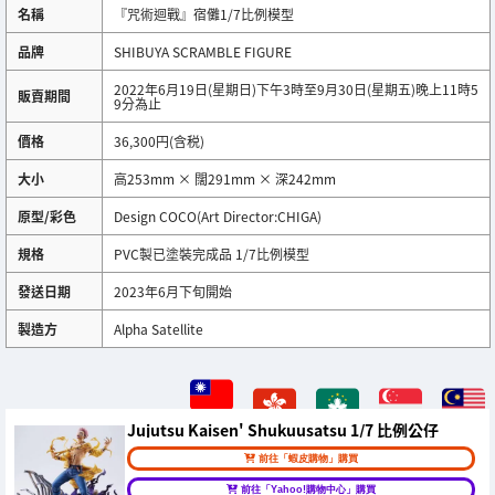
名稱
『咒術迴戰』宿儺1/7比例模型
品牌
SHIBUYA SCRAMBLE FIGURE
2022年6月19日(星期日)下午3時至9月30日(星期五)晚上11時5
販賣期間
9分為止
價格
36,300円(含税)
大小
高253mm × 闊291mm × 深242mm
原型/彩色
Design COCO(Art Director:CHIGA)
規格
PVC製已塗裝完成品 1/7比例模型
發送日期
2023年6月下旬開始
製造方
Alpha Satellite
Jujutsu Kaisen' Shukuusatsu 1/7 比例公仔
前往「蝦皮購物」購買
前往「Yahoo!購物中心」購買