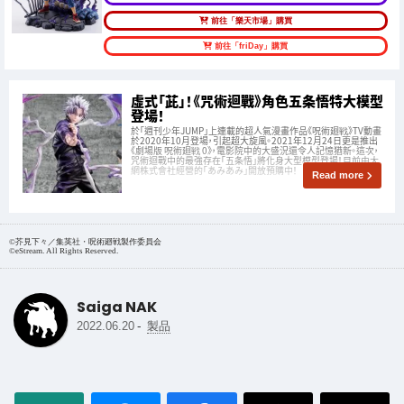
前往「樂天市場」購買
前往「friDay」購買
虛式「茈」！《咒術迴戰》角色五条悟特大模型
登場！
於「週刊少年JUMP」上連載的超人氣漫畫作品《呪術廻戦》TV動畫
於2020年10月登場，引起超大旋風。2021年12月24日更是推出
《劇場版 呪術廻戦 0》，電影院中的大盛況還令人記憶猶新。這次，
咒術迴戰中的最強存在「五条悟」將化身大型模型登場！目前由大
網株式會社經營的「あみあみ」開放預購中！
Read more
©芥見下々／集英社・呪術廻戦製作委員会
©eStream. All Rights Reserved.
Saiga NAK
-
2022.06.20
製品