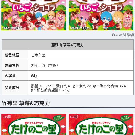
PR TIMES
蘑菇山 草莓&巧克力
販售地區
日本全國
建議售價
216 日圓（含稅）
內容量
64g
熱量 363kcal、蛋白質 4.1g、脂質 22.3g、碳水化合物 36.4
營養成分
g、相當於食鹽量 0.23g
竹筍里 草莓&巧克力