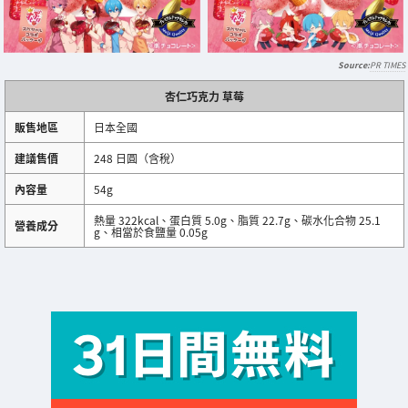
PR TIMES
杏仁巧克力 草莓
販售地區
日本全國
建議售價
248 日圓（含稅）
內容量
54g
熱量 322kcal、蛋白質 5.0g、脂質 22.7g、碳水化合物 25.1
營養成分
g、相當於食鹽量 0.05g