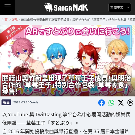
繁體中文
主頁
製品
蘑菇山與竹筍里出現了草莓王子成員！與明治合作的「草莓王子」特別合作包裝「草
>
>
蘑菇山與竹筍里出現了草莓王子成員！與明治
合作的「草莓王子」特別合作包裝「草莓零食」
發售！
製品
2023.03.15(Wed)
以 YouTube 與 TwitCasting 等平台為中心展開活動的娛樂偶
像團體——
草莓王子「すとぷり」
。
自 2016 年開始投稿樂曲與舉行直播，在第 35 屆日本金唱片