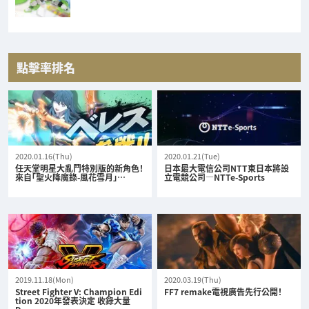
點擊率排名
2020.01.16(Thu)
2020.01.21(Tue)
任天堂明星大亂鬥特別版的新角色！
日本最大電信公司NTT東日本將設
來自「聖火降魔錄-風花雪月」…
立電競公司—NTTe-Sports
2019.11.18(Mon)
2020.03.19(Thu)
Street Fighter V: Champion Edi
FF7 remake電視廣告先行公開！
tion 2020年發表決定 收錄大量