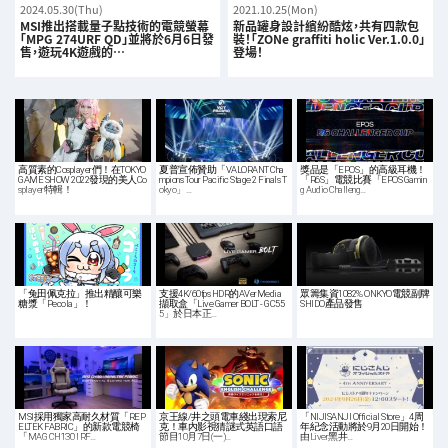
2024.05.30(Thu)
2021.10.25(Mon)
MSI推出搭載量子點技術的電競螢幕
新品罐身設計繽紛酷炫，共有四款包
「MPG 274URF QD」並將於6月6日發
裝！「ZONe graffiti holic Ver.1.0.0」
售，遊玩4K遊戲的…
登場！
高質素的Cosplayer們！在TOKYO
夏普宣佈贊助「VALORANT Cha
獎品是「EPOS」的高級耳機！
GAME SHOW 2022發現的美人Co
mpions Tour Pacific Stage 2 Finals T
「R6S」電競比賽「EPOS Gamin
splayer特輯！
okyo」…
g Audio Challeng…
「兔田佩克拉」推出精釀可樂
支援4K/60fps HDR的AVerMedia
眾籌集資1082% ONKYO電競副牌
糖漿「Pecola」！
擷取盒「Live Gamer BOLT - GC55
SHIDO產品發售
5」於日本正…
MSI採用獨家高耐久材質「REP
京王線/井之頭電車綫出現索尼
「NIJISANJI Official Store」4周
ELTEK FABRIC」的新款電競椅
克！車內影視猜謎式英語口語
年紀念活動將於9月20日開始！
「MAG CH130 I RF…
節目10月7日(一)…
由Liver黑井…