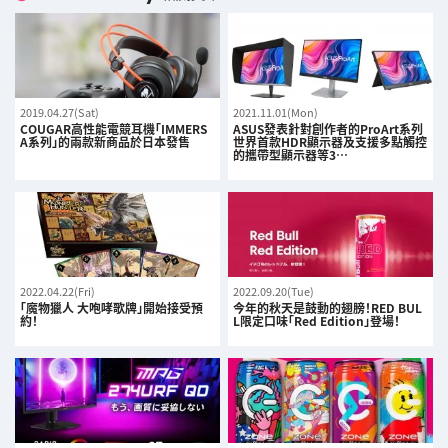
2019.04.27(Sat)
2021.11.01(Mon)
COUGAR高性能電競耳機「IMMERS
ASUS發表針對創作者的ProArt系列
A系列」的兩款新商品於日本發售
世界首款HDR顯示器及支援多點觸控
的攜帶型顯示器等3…
2022.04.22(Fri)
2022.09.20(Tue)
「魔物獵人 大咆哮歌牌」開始接受預
今年的秋天是鼓動的翅膀！RED BUL
約！
L限定口味「Red Edition」登場！