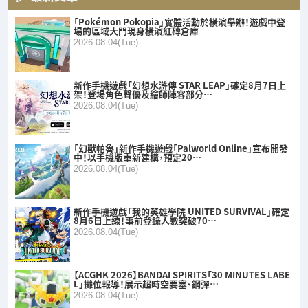
「Pokémon Pokopia」實體活動於橫濱舉辦！遊戲中登
場的區域大門現身橫濱紅磚倉庫
2026.08.04(Tue)
新作手機遊戲「幻想水滸傳 STAR LEAP」確定8月7日上
架！登場角色聲優及繪師陣容部分…
2026.08.04(Tue)
「幻獸帕魯」新作手機遊戲「Palworld Online」宣布開發
中！以手機版重新建構，預定20…
2026.08.04(Tue)
新作手機遊戲「我的英雄學院 UNITED SURVIVAL」確定
8月6日上線！事前登錄人數突破70…
2026.08.04(Tue)
【ACGHK 2026】BANDAI SPIRITS「30 MINUTES LABE
L」攤位報導！展示超時空要塞、鋼彈…
2026.08.04(Tue)