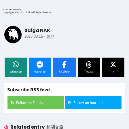
© STPR Records
copyright Meiji Co., Ltd. All Right Reserved
Saiga NAK
-
2023.03.15
製品
WhatsApp
Messenger
Facebook
Threads
X
Subscribe RSS feed
Follow on Feedly
Follow on Inoreader
Related entry
相關文章