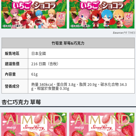
PR TIMES
竹筍里 草莓&巧克力
販售地區
日本全國
建議售價
216 日圓（含稅）
內容量
61g
熱量 340kcal、蛋白質 3.8g、脂質 20.9g、碳水化合物 34.3
營養成分
g、相當於食鹽量 0.30g
杏仁巧克力 草莓