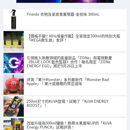
Frienbr 衣物及家居香薰噴霧-金桂味 300mL
【價格不變!! 40％增量作戰】全家限定700ml的特別大瓶
「MEGA救生員」食評！
引領進入無敵領域的能量飲品「ZONe」與電視動畫
《BLUE LOCK 藍色監獄》合作！聯名限定「ZONe
ENERGY EGO」將於9月26日上市
評測「果汁Monster」系列最新作「Monster Bad
Apple」！果汁感爆棚的禁忌滋味
250ml尺寸的KiiVA登場！試喝了「KiiVA ENERGY
BOOST」！
改版升級為500ml罐裝！熱帶水果風味UP的「KiiVA
Energy PUNCH」試喝評測！