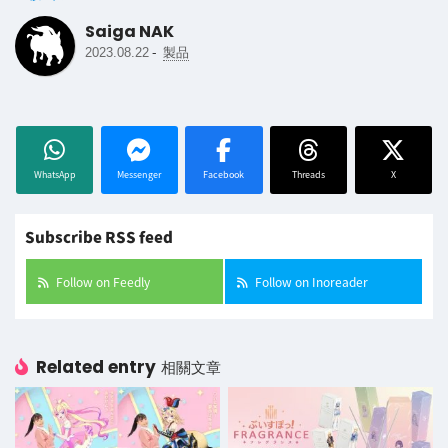
Saiga NAK
-
2023.08.22
製品
WhatsApp
Messenger
Facebook
Threads
X
Subscribe RSS feed
Follow on Feedly
Follow on Inoreader
Related entry
相關文章