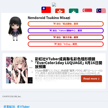
Nendoroid Tsukino Misagi
前往「蝦皮購物」購買
前往「Yahoo!購物中心」購買
前往「樂天市場」購買
前往「friDay」購買
彩虹社VTuber成員聯名彩色隱形眼鏡
「EverColor1day LUQUAGE」 8月16日開
放預購
VTuber團體「にじさんじ」的成員「魔界ノりりむ」和「ローレン・イロ
アス」將與人氣的彩色隱形眼鏡「EverColor1day LUQUAGE」合
作！將推出分別適合兩位成員的限定彩色隱形眼鏡組合的完全預
購商品。產品包裝將使用特別為此次合作繪製的插畫設計，每組合
Read more
還附帶一張透明卡片。
©ANYCOLOR, Inc.
彩虹社
VTuber