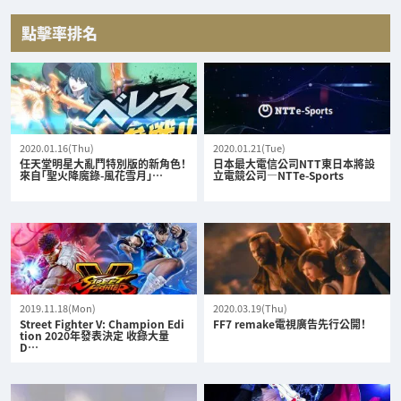
點擊率排名
2020.01.16(Thu)
2020.01.21(Tue)
任天堂明星大亂鬥特別版的新角色！
日本最大電信公司NTT東日本將設
來自「聖火降魔錄-風花雪月」…
立電競公司—NTTe-Sports
2019.11.18(Mon)
2020.03.19(Thu)
Street Fighter V: Champion Edi
FF7 remake電視廣告先行公開！
tion 2020年發表決定 收錄大量
D…