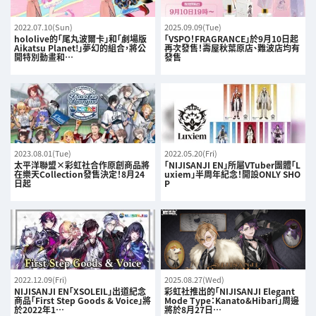
2022.07.10(Sun)
2025.09.09(Tue)
hololive的「尾丸波爾卡」和「劇場版
「VSPO！FRAGRANCE」於9月10日起
Aikatsu Planet!」夢幻的組合，將公
再次發售！壽屋秋葉原店、難波店均有
開特別動畫和…
發售
2023.08.01(Tue)
2022.05.20(Fri)
太平洋聯盟×彩虹社合作原創商品將
「NIJISANJI EN」所屬VTuber團體「L
在樂天Collection發售決定！8月24
uxiem」半周年紀念！開設ONLY SHO
日起
P
2022.12.09(Fri)
2025.08.27(Wed)
NIJISANJI EN「XSOLEIL」出道紀念
彩虹社推出的「NIJISANJI Elegant
商品「First Step Goods & Voice」將
Mode Type：Kanato&Hibari」周邊
於2022年1…
將於8月27日…