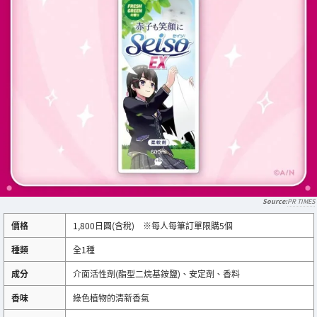
PR TIMES
價格
1,800日圓(含稅) ※每人每筆訂單限購5個
種類
全1種
成分
介面活性劑(酯型二烷基銨鹽)、安定劑、香料
香味
綠色植物的清新香氣