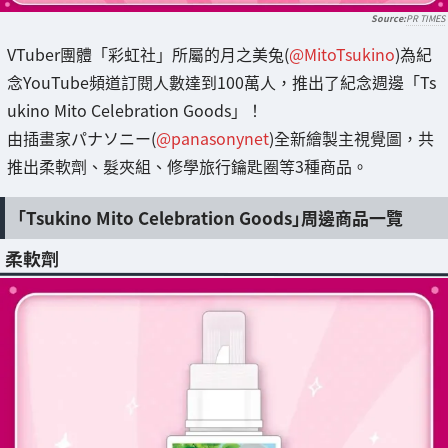
PR TIMES
VTuber團體「彩虹社」所屬的月之美兔(
@MitoTsukino
)為紀
念YouTube頻道訂閱人數達到100萬人，推出了紀念週邊「Ts
ukino Mito Celebration Goods」！
由插畫家パナソニー(
@panasonynet
)全新繪製主視覺圖，共
推出柔軟劑、髮夾組、修學旅行鑰匙圈等3種商品。
「Tsukino Mito Celebration Goods」周邊商品一覽
柔軟劑