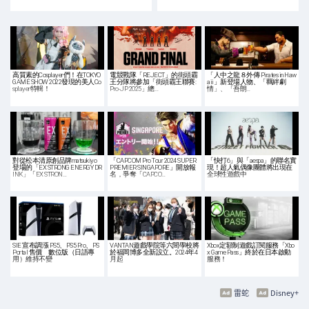
高質素的Cosplayer們！在TOKYO
電競戰隊「REJECT」的街頭霸
「人中之龍８外傳 Pirates in Haw
GAME SHOW 2022發現的美人Co
王分隊將參加「街頭霸王聯賽:
aii」新登場人物、「羈絆劇
splayer特輯！
Pro-JP 2025」總…
情」、「吾朗…
對從松本清原創品牌matsukiyo
「CAPCOM Pro Tour 2024 SUPER
「快打6」與「aespa」的聯名實
登場的「EX STRONG ENERGY DR
PREMIER SINGAPORE」開放報
現！超人氣偶像團體將出現在
INK」「EX STRON…
名，爭奪「CAPCO…
全球性遊戲中
SIE 宣布調漲 PS5、PS5 Pro、PS
VANTAN遊戲學院等六間學校將
Xbox定額制遊戲訂閱服務「Xbo
Portal 售價 數位版（日語專
於福岡博多全新設立。2024年4
x Game Pass」終於在日本啟動
用）維持不變
月起
服務！
雷蛇
Disney+