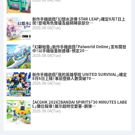
2026.08.04(Tue)
新作手機遊戲「幻想水滸傳 STAR LEAP」確定8月7日上
架！登場角色聲優及繪師陣容部分…
2026.08.04(Tue)
「幻獸帕魯」新作手機遊戲「Palworld Online」宣布開發
中！以手機版重新建構，預定20…
2026.08.04(Tue)
新作手機遊戲「我的英雄學院 UNITED SURVIVAL」確定
8月6日上線！事前登錄人數突破70…
2026.08.04(Tue)
【ACGHK 2026】BANDAI SPIRITS「30 MINUTES LABE
L」攤位報導！展示超時空要塞、鋼彈…
2026.08.04(Tue)