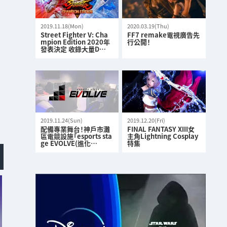
2019.11.18(Mon)
2020.03.19(Thu)
Street Fighter V: Cha
FF7 remake電視廣告先
mpion Edition 2020年
行公開！
發表決定 收錄大量D…
2019.11.24(Sun)
2019.12.20(Fri)
配備專業舞台！神戶市灘
FINAL FANTASY XIII女
區電競設施「esports sta
主角Lightning Cosplay
ge EVOLVE(進化…
特集