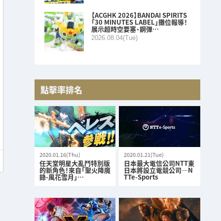
【ACGHK 2026】BANDAI SPIRITS
「30 MINUTES LABEL」攤位報導！
展示超時空要塞、鋼彈…
2026.08.04(Tue)
點擊率排名
2020.01.16(Thu)
2020.01.21(Tue)
任天堂明星大亂鬥特別版
日本最大電信公司NTT東
的新角色！來自「聖火降魔
日本將設立電競公司—N
錄-風花雪月」…
TTe-Sports