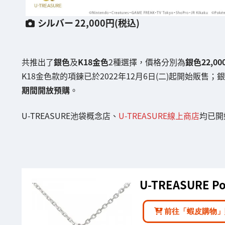
シルバー 22,000円(税込)
共推出了
銀色
及
K18金色
2種選擇，價格分別為
銀色22,00
K18金色款的項鍊已於2022年12月6日(二)起開始販售
期間開放預購
。
U-TREASURE池袋概念店、
U-TREASURE線上商店
均已開
U-TREASURE P
前往「蝦皮購物」