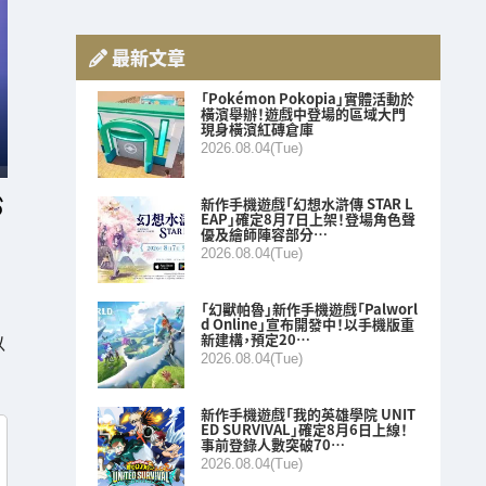
最新文章
「Pokémon Pokopia」實體活動於
橫濱舉辦！遊戲中登場的區域大門
現身橫濱紅磚倉庫
2026.08.04(Tue)
新作手機遊戲「幻想水滸傳 STAR L
EAP」確定8月7日上架！登場角色聲
優及繪師陣容部分…
2026.08.04(Tue)
「幻獸帕魯」新作手機遊戲「Palworl
d Online」宣布開發中！以手機版重
新建構，預定20…
以
2026.08.04(Tue)
新作手機遊戲「我的英雄學院 UNIT
ED SURVIVAL」確定8月6日上線！
事前登錄人數突破70…
2026.08.04(Tue)