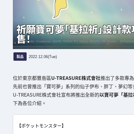
祈願寶可夢「基拉祈」設計款項
售！
製品
2022.12.06(Tue)
位於東京都豐島區
U-TREASURE株式會社
推出了多款專為
先前也曾推出「寶可夢」系列的仙子伊布、胖丁、夢幻等
U-TREASURE株式會社宣布將推出全新的
以寶可夢「基拉
下為各位介紹。
【ポケットモンスター】