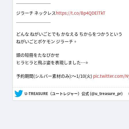
￣￣￣￣￣￣￣￣
ジラーチ ネックレス
https://t.co/Bp4QDElTkT
＿＿＿＿＿＿＿＿
どんな ねがいごとでも かなえる ちからをつかうという
ねがいごとポケモン ジラーチ。
頭の短冊をたなびかせ
ヒラヒラと飛ぶ姿を表現しました…⭐️
予約期間(シルバー素材のみ):～1/10(火)
pic.twitter.com/
— U-TREASURE（ユートレジャー）公式 (@u_treasure_pr)