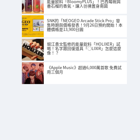
能量飲料「BloomyPLUS」！巴西莓碗與
番石榴的香氣，讓人彷彿置身南國
SNK的「NEOGEO Arcade Stick Pro」發
售時期與價格發表！9月26日預約開始！本
體價格是13,900日圓
堀江貴文監修的能量飲料「HOLIXER」試
喝！名字跟回復道具「◯LIXIR」怎麼這麼
像！？
《Apple Music》超過6,000萬首歌 免費試
用三個月