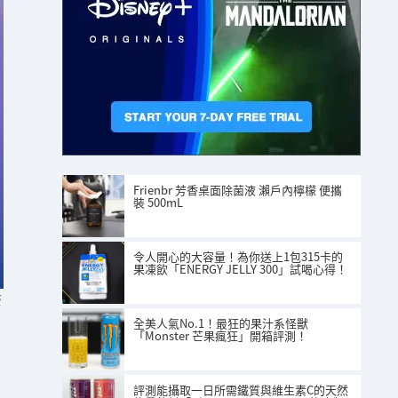
Frienbr 芳香桌面除菌液 瀨戶內檸檬 便攜
裝 500mL
令人開心的大容量！為你送上1包315卡的
果凍飲「ENERGY JELLY 300」試喝心得！
S
全美人氣No.1！最狂的果汁系怪獸
「Monster 芒果瘋狂」開箱評測！
評測能攝取一日所需鐵質與維生素C的天然