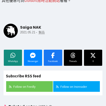
其他優惠可到
Ubisoft限時活動網站
看看。
Saiga NAK
-
2021.05.21
製品
WhatsApp
Messenger
Facebook
Threads
X
Subscribe RSS feed
Follow on Feedly
Follow on Inoreader