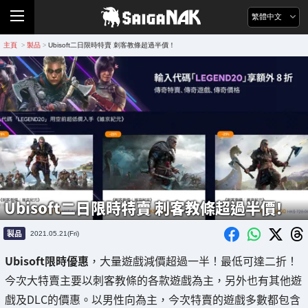
繁體中文
主頁
製品
Ubisoft二日限時特賣 刺客教條超過半價！
>
>
Ubisoft二日限時特賣 刺客教條超過半價！
製品
2021.05.21(Fri)
Ubisoft限時優惠
，大量遊戲減價超過一半！最低可達二折！
今次大特賣主要以刺客教條的各款遊戲為主，另外也有其他遊
戲及DLC的價惠。以男性向為主，今次特賣的遊戲多數都包含