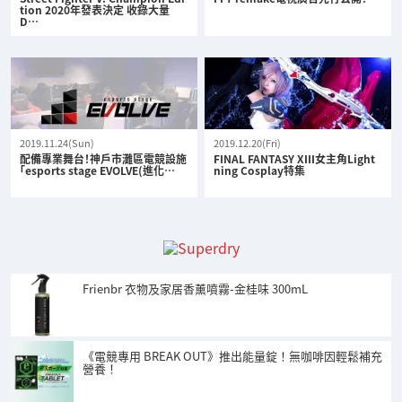
tion 2020年發表決定 收錄大量
D…
2019.11.24(Sun)
2019.12.20(Fri)
配備專業舞台！神戶市灘區電競設施
FINAL FANTASY XIII女主角Light
「esports stage EVOLVE(進化…
ning Cosplay特集
Frienbr 衣物及家居香薰噴霧-金桂味 300mL
《電競專用 BREAK OUT》推出能量錠！無咖啡因輕鬆補充
營養！