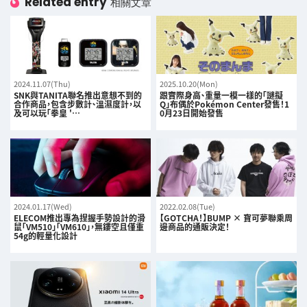
Related entry
相關文章
2024.11.07(Thu)
2025.10.20(Mon)
SNK與TANITA聯名推出意想不到的
跟實際身高、重量一模一樣的「謎擬
合作商品，包含步數計、溫濕度計，以
Q」布偶於Pokémon Center發售！1
及可以玩「拳皇 '…
0月23日開始發售
2024.01.17(Wed)
2022.02.08(Tue)
ELECOM推出專為捏握手勢設計的滑
【GOTCHA！】BUMP × 寶可夢聯乘周
鼠「VM510」「VM610」，無鏤空且僅重
邊商品的通販決定！
54g的輕量化設計