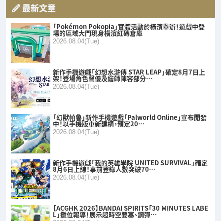
最新文章
「Pokémon Pokopia」實體活動於橫濱舉辦！遊戲中登
場的區域大門現身橫濱紅磚倉庫
2026.08.04(Tue)
新作手機遊戲「幻想水滸傳 STAR LEAP」確定8月7日上
架！登場角色聲優及繪師陣容部分…
2026.08.04(Tue)
「幻獸帕魯」新作手機遊戲「Palworld Online」宣布開發
中！以手機版重新建構，預定20…
2026.08.04(Tue)
新作手機遊戲「我的英雄學院 UNITED SURVIVAL」確定
8月6日上線！事前登錄人數突破70…
2026.08.04(Tue)
【ACGHK 2026】BANDAI SPIRITS「30 MINUTES LABE
L」攤位報導！展示超時空要塞、鋼彈…