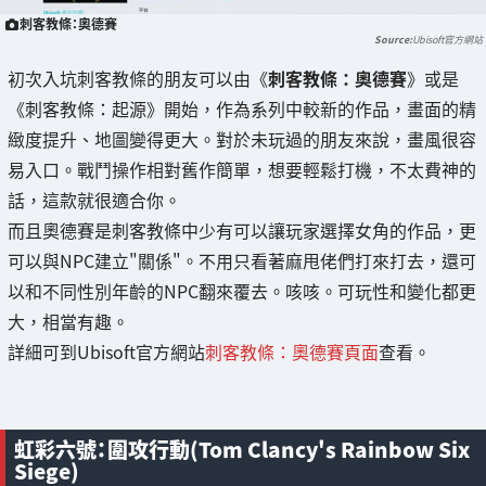
刺客教條：奧德賽
Ubisoft官方網站
初次入坑刺客教條的朋友可以由《
刺客教條：奧德賽
》或是
《刺客教條：起源》開始，作為系列中較新的作品，畫面的精
緻度提升、地圖變得更大。對於未玩過的朋友來說，畫風很容
易入口。戰鬥操作相對舊作簡單，想要輕鬆打機，不太費神的
話，這款就很適合你。
而且奧德賽是刺客教條中少有可以讓玩家選擇女角的作品，更
可以與NPC建立"關係"。不用只看著麻甩佬們打來打去，還可
以和不同性別年齡的NPC翻來覆去。咳咳。可玩性和變化都更
大，相當有趣。
詳細可到Ubisoft官方網站
刺客教條：奧德賽頁面
查看。
虹彩六號：圍攻行動(Tom Clancy's Rainbow Six
Siege)