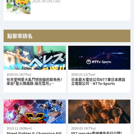
2026.08.04(Tue)
點擊率排名
2020.01.16(Thu)
2020.01.21(Tue)
任天堂明星大亂鬥特別版的新角色！
日本最大電信公司NTT東日本將設
來自「聖火降魔錄-風花雪月」…
立電競公司—NTTe-Sports
2019.11.18(Mon)
2020.03.19(Thu)
Street Fighter V: Champion Edi
FF7 remake電視廣告先行公開！