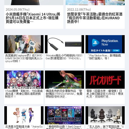
2024.05.09(Thu)
2022.12.08(Thu)
小米旗艦手機「Xiaomi 14 Ultra」將
悠閒享受「午茶活動」最適合的紅茶酒
於5月16日在日本正式上市，現在購
「假日的午茶活動套組」在KURAND
買還可以免費獲…
熱賣中！
高質素的Cosplayer們！在TOKYO
Princeton推出小巧輕便的USB3.1
「Play Station Now」新增遊戲
GAME SHOW 2022發現的美人Co
Gen2對應電競SSD「PHD-GSU」
「快打旋風V」等！
splayer特輯！
VTuber團體「彩虹社」七位新成
傳說名作的完全重製作品 「聖
電影《惡靈古堡：爆發夜》日
員出道！將會公開出道前的剪
劍傳說3 TRIALS of MANA」免費
本上映日確定在10月9日！導演
輯影片！
體驗版發布決定…
札克・克瑞格打造…
北美最大型動漫大會「Anime Ex
「春假特別企劃！BanG Dream!
「玄人志向」旗下電競品牌「G