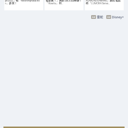
po 2022」裡「hololive productio
電影展！」將於3月20日舉辦！
ALAKURO GAMING」新出電競
n」參展！
「Roselia」和…
椅「LUMORA Series…
雷蛇
Disney+