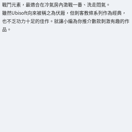
戰鬥元素，最適合在冷氣房內激戰一番、洗走悶氣。
雖然Ubisoft向來被稱之為伏厰，但刺客教條系列作為經典，
也不乏功力十足的佳作。就讓小編為你推介數款刺激有趣的作
品。