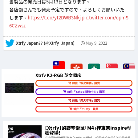
当製品の発売日は5月13日となります。
各店舗さんでも発売予定ですので、よろしくお願いいた
します。
https://t.co/yt2DWB3Nkj
pic.twitter.com/opmS
6CZwsz
— Xtrfy Japan?? (@Xtrfy_Japan)
May 9, 2022
Xtrfy K2-RGB 英文順序
前往「蝦皮購物」購買
前往「Yahoo!購物中心」購買
前往「樂天市場」購買
前往「friDay」購買
【Xtrfy】的鏤空滑鼠「M4」裡東京inspire型
號登場！
瑞典電競設備製造商「Xtrfy」 以超越一般電競設備的「高端電競裝