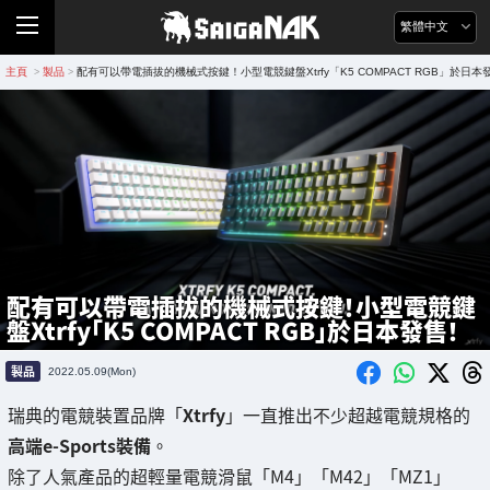
繁體中文
主頁
製品
配有可以帶電插拔的機械式按鍵！小型電競鍵盤Xtrfy「K5 COMPACT RGB」於日本
>
>
配有可以帶電插拔的機械式按鍵！小型電競鍵
盤Xtrfy「K5 COMPACT RGB」於日本發售！
製品
2022.05.09(Mon)
瑞典的電競裝置品牌「
Xtrfy
」一直推出不少超越電競規格的
高端e-Sports裝備
。
除了人氣產品的超輕量電競滑鼠「M4」「M42」「MZ1」