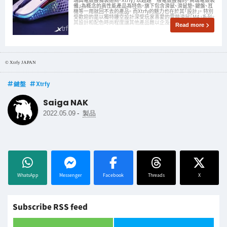
備」為概念的高性能產品為特色，旗下包含滑鼠、滑鼠墊、鍵盤、耳
機等一用就回不去的產品。 而Xtrfy的魅力也在於其「設計」。 特別
受歡迎的是以獨特鏤空設計深受玩家喜愛的電競滑鼠「M4」系列。
其設計和配色時尚程度讓其他產品難以企及。 先前推出過限
Read more
© Xtrfy JAPAN
鍵盤
Xtrfy
Saiga NAK
-
2022.05.09
製品
WhatsApp
Messenger
Facebook
Threads
X
Subscribe RSS feed