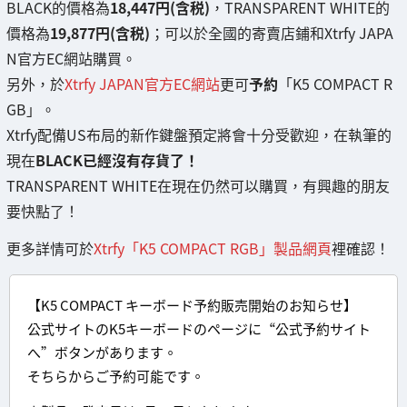
BLACK的價格為
18,447円(含税)
，TRANSPARENT WHITE的
價格為
19,877円(含税)
；可以於全國的寄賣店鋪和Xtrfy JAPA
N官方EC網站購買。
另外，於
Xtrfy JAPAN官方EC網站
更可
予約
「K5 COMPACT R
GB」。
Xtrfy配備US布局的新作鍵盤預定將會十分受歡迎，在執筆的
現在
BLACK已經沒有存貨了！
TRANSPARENT WHITE在現在仍然可以購買，有興趣的朋友
要快點了！
更多詳情可於
Xtrfy「K5 COMPACT RGB」製品網頁
裡確認！
【K5 COMPACT キーボード予約販売開始のお知らせ】
公式サイトのK5キーボードのページに“公式予約サイト
へ”ボタンがあります。
そちらからご予約可能です。