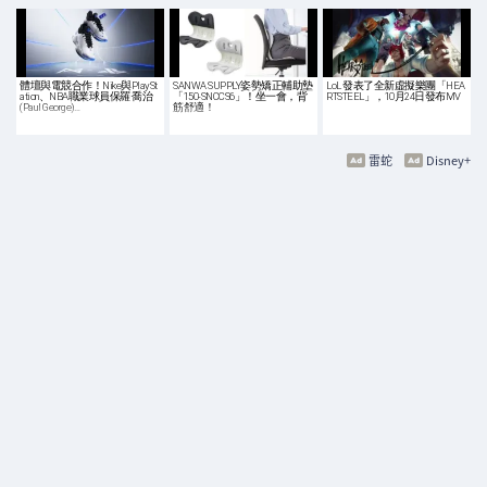
體壇與電競合作！Nike與PlaySt
SANWA SUPPLY姿勢矯正輔助墊
LoL 發表了全新虛擬樂團「HEA
ation、NBA職業球員保羅·喬治
「150-SNCCS6」！坐一會，背
RTSTEEL」，10月24日發布MV
(Paul George)…
筋舒適！
雷蛇
Disney+