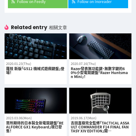
Follow on Feedly
Follow on Inoreader
Related entry
相關文章
2020.01.23(Thu)
2020.07.16(Thu)
羅技 新版「G512 機械式遊戲鍵盤」登
Razer發表無功能鍵、無數字鍵的6
場！
0%小型電競鍵盤「Razer Huntsma
n Mini」！
2023.03.06(Mon)
2019.06.17(Mon)
眾所期待的日本製全新電競鍵盤「RE
吉田直樹完全監修「TACTICAL ASSA
ALFORCE GX1 Keyboard」現已發
ULT COMMANDER F14 FINAL FAN
售！
TASY XIV EDITION」開…