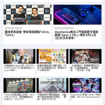
2019.08.16(Fri)
2022.02.03(Thu)
羅技發表高階・薄型電競鍵盤「G913」
SteelSeries推出入門級無數字電競
「G813」
鍵盤「Apex 3 TKL」，將於2月11日
(五)於日本發售！
高質素的Cosplayer們！在TOKYO
動畫與書籍都大受歡迎的《川
《白夜極光》舉辦期間限定活
GAME SHOW 2022發現的美人Co
尻小玉的懶散生活》登場於 SE
動「白夜城敘事詩——崩潰邊
splayer特輯！
GA 的鯛魚燒！
緣」！新光靈「約書…
TGS2023出展游戲工作室「VIC G
可取得高中畢業資格的「大阪
Ariana Grande 登場 Fortnite！特別
AME STUDIOS」展區體驗試玩
電子競技遊戲高等學院」〈暫
活動「Rift Tour Featuring Ariana Gr
全新RPG「BREAKER…
稱〉將於2020年4月…
a…