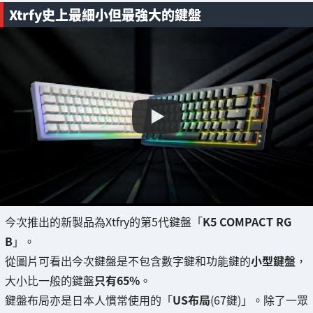
Xtrfy史上最細小但最強大的鍵盤
今次推出的新製品為Xtfry的第5代鍵盤「
K5 COMPACT RG
B
」。
從圖片可看出今次鍵盤是不包含數字鍵和功能鍵的
小型鍵盤
，
大小比一般的鍵盤
只有65%
。
鍵盤布局亦是日本人慣常使用的「
US布局
(67鍵)」。除了一眾