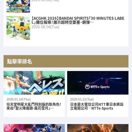
【ACGHK 2026】BANDAI SPIRITS「30 MINUTES LABE
L」攤位報導！展示超時空要塞、鋼彈…
2026.08.04(Tue)
點擊率排名
2020.01.16(Thu)
2020.01.21(Tue)
任天堂明星大亂鬥特別版的新角色！
日本最大電信公司NTT東日本將設
來自「聖火降魔錄-風花雪月」…
立電競公司—NTTe-Sports