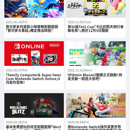
2021.06.18(Fri)
2025.12.02(Tue)
寶可夢系列首款小隊策略對戰遊戲
第50屆Tet1 Cup「卡比的馭天飛行者
「寶可夢大集結」確定推出時程！
聯名祭！」將於12月5日開跑
2022.05.27(Fri)
2021.11.01(Mon)
「Family Computer＆ Super Fami
《Pikmin Bloom》服務正式啟動！與
Com Nintendo Switch Online」5
皮克敏一起逛大街吧！
月新作發佈！
2020.08.28(Fri)
2020.09.04(Fri)
基本免費遊玩的坦克對戰遊戲「Worl
用Nintendo Switch操作真實世界