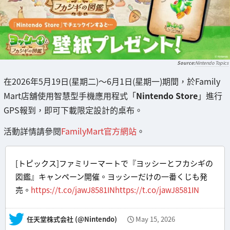
Nintendo Topics
在2026年5月19日(星期二)〜6月1日(星期一)期間，於Family
Mart店舖使用智慧型手機應用程式「
Nintendo Store
」進行
GPS報到，即可下載限定設計的桌布。
活動詳情請參閱
FamilyMart官方網站
。
[トピックス]ファミリーマートで『ヨッシーとフカシギの
図鑑』キャンペーン開催。ヨッシーだけの一番くじも発
売。
https://t.co/jawJ8581IN
https://t.co/jawJ8581IN
— 任天堂株式会社 (@Nintendo)
May 15, 2026