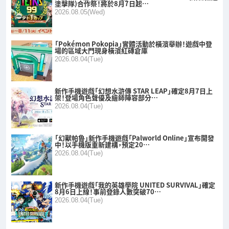
塗擊隊)合作祭！將於8月7日起…
2026.08.05(Wed)
「Pokémon Pokopia」實體活動於橫濱舉辦！遊戲中登
場的區域大門現身橫濱紅磚倉庫
2026.08.04(Tue)
新作手機遊戲「幻想水滸傳 STAR LEAP」確定8月7日上
架！登場角色聲優及繪師陣容部分…
2026.08.04(Tue)
「幻獸帕魯」新作手機遊戲「Palworld Online」宣布開發
中！以手機版重新建構，預定20…
2026.08.04(Tue)
新作手機遊戲「我的英雄學院 UNITED SURVIVAL」確定
8月6日上線！事前登錄人數突破70…
2026.08.04(Tue)