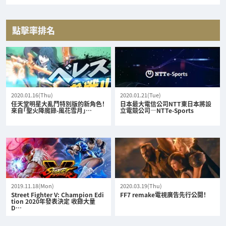
點擊率排名
2020.01.16(Thu)
2020.01.21(Tue)
任天堂明星大亂鬥特別版的新角色！
日本最大電信公司NTT東日本將設
來自「聖火降魔錄-風花雪月」…
立電競公司—NTTe-Sports
2019.11.18(Mon)
2020.03.19(Thu)
Street Fighter V: Champion Edi
FF7 remake電視廣告先行公開！
tion 2020年發表決定 收錄大量
D…