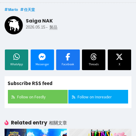
Mario
任天堂
Saiga NAK
-
2026.05.15
製品
WhatsApp
Messenger
Facebook
Threads
X
Subscribe RSS feed
Follow on Feedly
Follow on Inoreader
Related entry
相關文章