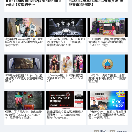
d of Tanks Blitz」登陸Nintendo S
的瑪利歐賽車！《瑪利歐賽車實況：家
witch！支援跨平…
庭賽車場》開跑！
高質素的Cosplayer們！在TOKYO
「ZETA DIVISION」EMOTORSPO
100日圓以下就能買到的奇蹟能
GAME SHOW 2022發現的美人Co
RTS部門在「JEGT 升降級戰」
量飲料！Sangaria的能量飲料
splayer特輯！
獲得總排名第2！確…
「Miracle Energy…
PS5專用手提機「Project Q」消
【Cosplayer編】日本英雄聯盟
UNIQLO ×「勇者鬥惡龍」合作
息發表！PS5也可以遠端用手提
大賽 LJL 2019 Summer Split Final
將於4月下旬起實施！ UT(圖案T
機玩！
s！
恤)登場
怪獸之王「哥吉拉」聯名能量
職業級戰略立案＆戰術指導培
「卡普空TV!!」將於10月30日播
飲第5彈「GODZILLA ENERGY
訓服務！「CR Gaming School」
出！花子的菊田龍大將作為嘉
Ⅴ」現正發售！設計…
舉辦「Crazy Rac…
賓，一起玩「惡…
雷蛇
Disney+