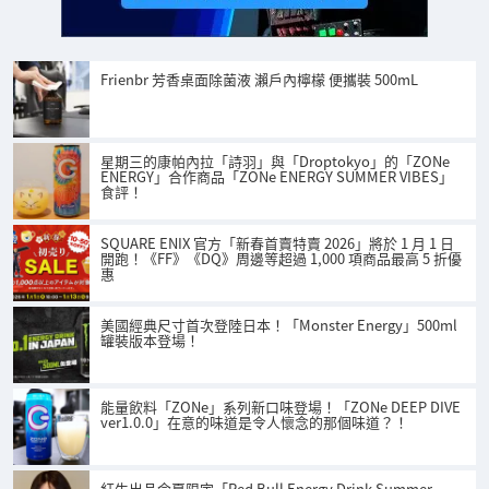
Frienbr 芳香桌面除菌液 瀨戶內檸檬 便攜裝 500mL
星期三的康帕內拉「詩羽」與「Droptokyo」的「ZONe
ENERGY」合作商品「ZONe ENERGY SUMMER VIBES」
食評！
SQUARE ENIX 官方「新春首賣特賣 2026」將於 1 月 1 日
開跑！《FF》《DQ》周邊等超過 1,000 項商品最高 5 折優
惠
美國經典尺寸首次登陸日本！「Monster Energy」500ml
罐裝版本登場！
能量飲料「ZONe」系列新口味登場！「ZONe DEEP DIVE
ver1.0.0」在意的味道是令人懷念的那個味道？！
紅牛出品今夏限定「Red Bull Energy Drink Summer