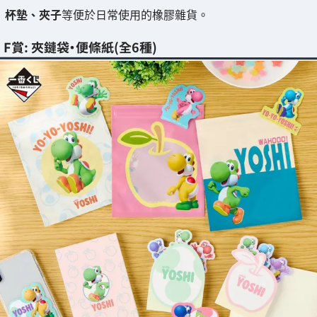
杯墊、夾子
等便於日常使用的橡膠雜貨。
F賞: 夾鏈袋・便條紙(全6種)