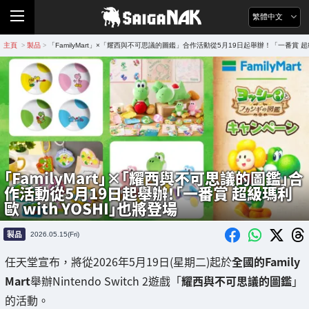
繁體中文
主頁
製品
「FamilyMart」×「耀西與不可思議的圖鑑」合作活動從5月19日起舉辦！「一番賞 超級瑪
>
>
「FamilyMart」×「耀西與不可思議的圖鑑」合
作活動從5月19日起舉辦！「一番賞 超級瑪利
歐 with YOSHI」也將登場
製品
2026.05.15(Fri)
任天堂宣布，將從2026年5月19日(星期二)起於
全國的Family
Mart
舉辦Nintendo Switch 2遊戲「
耀西與不可思議的圖鑑
」
的活動。