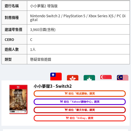
遊行名稱
小小夢魘2 增強版
Nintendo Switch 2 / PlayStation 5 / Xbox Series X|S / PC Di
對應機種
gital
建議零售價
3,960日圓(含稅)
CERO
C
遊戲人數
1人
類型
懸疑冒險遊戲
小小夢魘3 - Switch2
前往「蝦皮購物」購買
前往「Yahoo!購物中心」購買
前往「樂天市場」購買
前往「friDay」購買