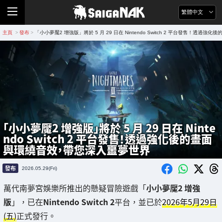
繁體中文
主頁
發布
「小小夢魘2 增強版」將於 5 月 29 日在 Nintendo Switch 2 平台發售！透
>
>
「小小夢魘2 增強版」將於 5 月 29 日在 Ninte
ndo Switch 2 平台發售！透過強化後的畫面
與環繞音效，帶您深入噩夢世界
發布
2026.05.29(Fri)
萬代南夢宮娛樂所推出的懸疑冒險遊戲「
小小夢魘2 增強
版
」，已在
Nintendo Switch 2
平台，並已於
2026年5月29日
(五)
正式發行。