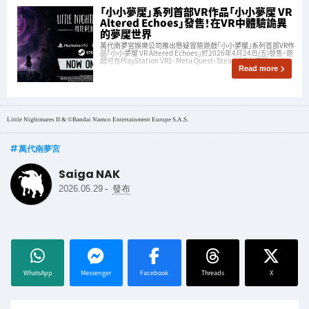
「小小夢魘」系列首部VR作品「小小夢魘 VR
Altered Echoes」發售！在VR中體驗詭異
的夢魘世界
萬代南夢宮娛樂公司推出懸疑冒險遊戲「小小夢魘」系列首部VR作
品「小小夢魘 VR Altered Echoes」於2026年4月24日(五)發售。遊
戲可在PlayStation VR2、Meta Quest、Steam VR上遊玩。
Read more
Little Nightmares II & ©Bandai Namco Entertainment Europe S.A.S.
萬代南夢宮
Saiga NAK
-
2026.05.29
發布
WhatsApp
Messenger
Facebook
Threads
X