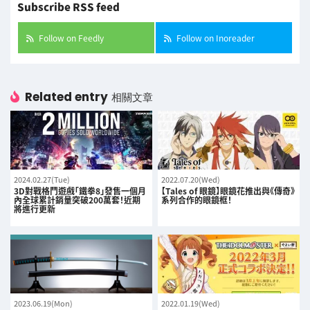
Subscribe RSS feed
Follow on Feedly
Follow on Inoreader
Related entry
相關文章
2024.02.27(Tue)
2022.07.20(Wed)
3D對戰格鬥遊戲「鐵拳8」發售一個月
【Tales of 眼鏡】眼鏡花推出與《傳奇》
內全球累計銷量突破200萬套！近期
系列合作的眼鏡框！
將進行更新
2023.06.19(Mon)
2022.01.19(Wed)