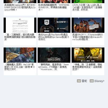
高質素的Cosplayer們！在TOKYO
松本清的能量飲料「EXSTRONG
LEVEL-5 公開《あっぱれ 某ぶ
GAME SHOW 2022發現的美人Co
RUN&GUN」即將推出軟糖版
つの盛》全新預告片！這個移
splayer特輯！
本！
居方案... 非常踩…
「真・三國無双」發行商光榮
推出Xperia及PlayStation等產品
高達30%OFF！？Transcend的SD
特庫摩捐贈價值1億日圓防疫物
的Sony宣布於Epic Games投資2.5
卡與USB隨身碟正在Amazon Pri
資
億美元
me Day特價販售…
《魔物獵人 荒野》Ver.1.041 更
「黎明死線」最新章節「Doom
「侍魂」與「王者榮耀」聯名
新於 2 月 18 日上線！新增 ★10
ed Course」PTB開啟！新角色
角色免費發布決定！這個剪影
歷戰王與可…
「Houndmaster」與…
是誰!?
雷蛇
Disney+