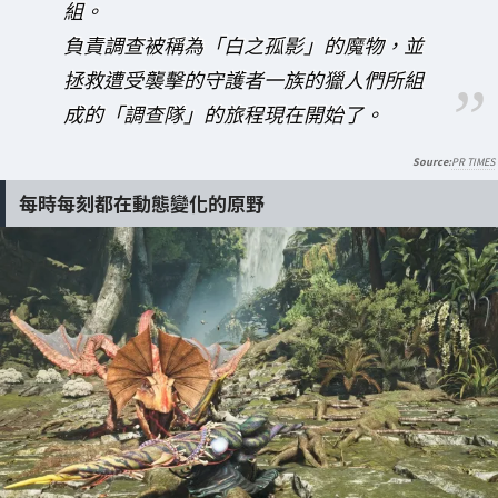
組。
負責調查被稱為「白之孤影」的魔物，並
拯救遭受襲擊的守護者一族的獵人們所組
成的「調查隊」的旅程現在開始了。
PR TIMES
每時每刻都在動態變化的原野