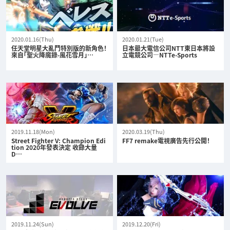
2020.01.16(Thu)
2020.01.21(Tue)
任天堂明星大亂鬥特別版的新角色！
日本最大電信公司NTT東日本將設
來自「聖火降魔錄-風花雪月」…
立電競公司—NTTe-Sports
2019.11.18(Mon)
2020.03.19(Thu)
Street Fighter V: Champion Edi
FF7 remake電視廣告先行公開！
tion 2020年發表決定 收錄大量
D…
2019.11.24(Sun)
2019.12.20(Fri)