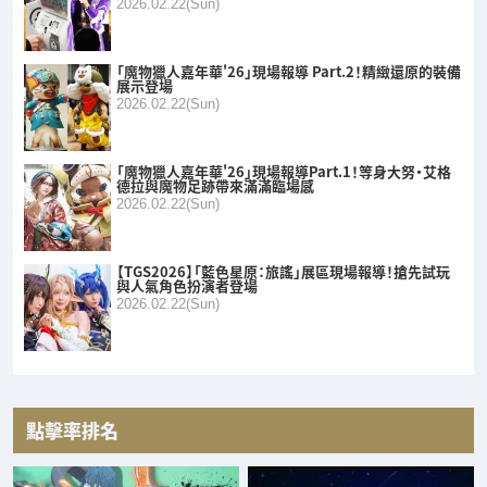
2026.02.22(Sun)
「魔物獵人嘉年華'26」現場報導 Part.2！精緻還原的裝備
展示登場
2026.02.22(Sun)
「魔物獵人嘉年華'26」現場報導Part.1！等身大努・艾格
德拉與魔物足跡帶來滿滿臨場感
2026.02.22(Sun)
【TGS2026】「藍色星原：旅謠」展區現場報導！搶先試玩
與人氣角色扮演者登場
2026.02.22(Sun)
點擊率排名