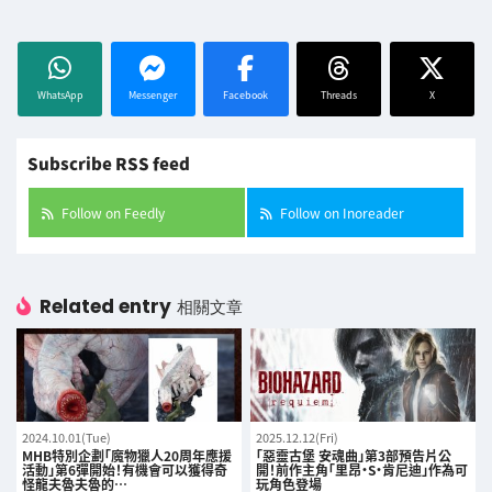
WhatsApp
Messenger
Facebook
Threads
X
Subscribe RSS feed
Follow on Feedly
Follow on Inoreader
Related entry
相關文章
2024.10.01(Tue)
2025.12.12(Fri)
MHB特別企劃「魔物獵人20周年應援
「惡靈古堡 安魂曲」第3部預告片公
活動」第6彈開始！有機會可以獲得奇
開！前作主角「里昂·S·肯尼迪」作為可
怪龍夫魯夫魯的…
玩角色登場