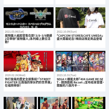
2021.03.06(Sat)
2022.10.09(Sun)
魔物獵人崛起發售在即！3/8、3/9連續
「CAPCOM STORE＆CAFE UMEDA」
2日舉辦「魔物獵人」系列線上數位活
盛大開幕紀念！梅田店限定商品登場
動！
2020.02.26(Wed)
2023.10.31(Tue)
快打旋風的歷史全部集結！「STREET
SEGA×橫尾太郎「404 GAME RE:SE
FIGHTER 比我強的傢伙們的世界展」
T - 錯誤遊戲 Re:set-」宣布結束營運，
在福岡舉辦！
開服約八個月半…