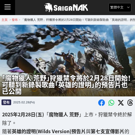
繁體中文
主頁
發布
「魔物獵人 荒野」狩獵禁令將於2月28日開始！可聽到新錄製歌曲「英雄的證明」的
>
>
「魔物獵人 荒野」狩獵禁令將於2月28日開始！
可聽到新錄製歌曲「英雄的證明」的預告片也
已公開
發布
2025.02.28(Fri)
2025年2月28日(五)
「
魔物獵人 荒野
」上市，狩獵禁令終於解
除了。
隨著
英雄的證明(Wilds Version)預告片
與
第七支宣傳影片
的