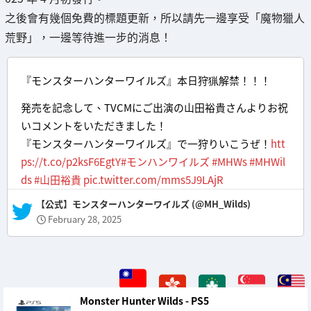
之後會有幾個免費的標題更新，所以請先一邊享受「魔物獵人
荒野」，一邊等待進一步的消息！
『モンスターハンターワイルズ』本日狩猟解禁！！！
発売を記念して、TVCMにご出演の山田裕貴さんよりお祝
いコメントをいただきました！
『モンスターハンターワイルズ』で一狩りいこうぜ！
htt
ps://t.co/p2ksF6EgtY
#モンハンワイルズ
#MHWs
#MHWil
ds
#山田裕貴
pic.twitter.com/mms5J9LAjR
— 【公式】モンスターハンターワイルズ (@MH_Wilds)
February 28, 2025
Monster Hunter Wilds - PS5