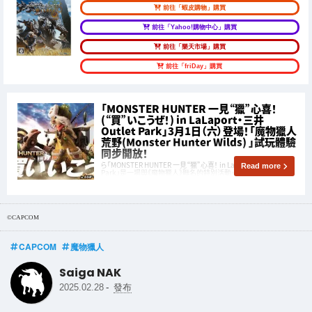
前往「蝦皮購物」購買
前往「Yahoo!購物中心」購買
前往「樂天市場」購買
前往「friDay」購買
「MONSTER HUNTER 一見“獵”心喜！
(“買”いこうぜ！) in LaLaport・三井
Outlet Park」3月1日（六）登場！「魔物獵人
荒野(Monster Hunter Wilds) 」試玩體驗
同步開放！
ら「MONSTER HUNTER 一見“獵”心喜！ in LaLaport・三井Outlet
Read more
Park」是一場與《魔物獵人》聯名的特別活動，將於2025年3月1日
（六）起，以巡迴活動的形式，在指定的「LaLaport」與「三井Outlet
Park」商場舉辦！
©CAPCOM
CAPCOM
魔物獵人
Saiga NAK
-
2025.02.28
發布