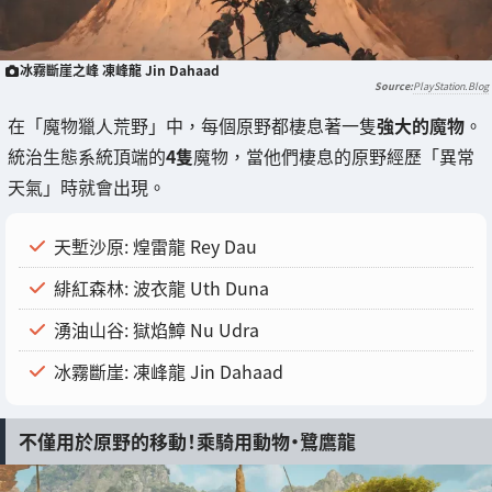
冰霧斷崖之峰 凍峰龍 Jin Dahaad
PlayStation.Blog
在「魔物獵人荒野」中，每個原野都棲息著一隻
強大的魔物
。
統治生態系統頂端的
4隻
魔物，當他們棲息的原野經歷「異常
天氣」時就會出現。
天塹沙原: 煌雷龍 Rey Dau
緋紅森林: 波衣龍 Uth Duna
湧油山谷: 獄焰鱆 Nu Udra
冰霧斷崖: 凍峰龍 Jin Dahaad
不僅用於原野的移動！乘騎用動物・鷺鷹龍