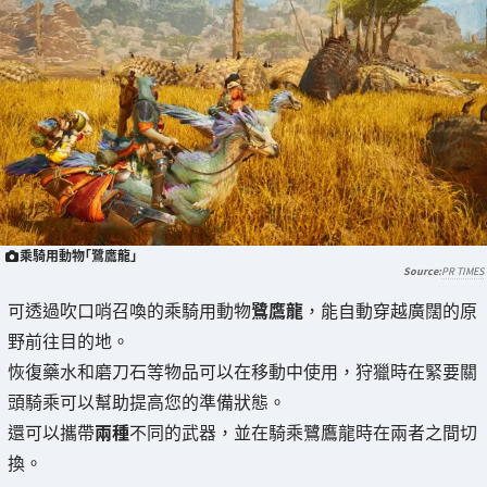
乘騎用動物「鷺鷹龍」
PR TIMES
可透過吹口哨召喚的乘騎用動物
鷺鷹龍
，能自動穿越廣闊的原
野前往目的地。
恢復藥水和磨刀石等物品可以在移動中使用，狩獵時在緊要關
頭騎乘可以幫助提高您的準備狀態。
還可以攜帶
兩種
不同的武器，並在騎乘鷺鷹龍時在兩者之間切
換。