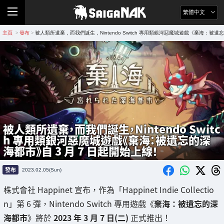
繁體中文
主頁
發布
被人類所遺棄，而我們誕生，Nintendo Switch 專用類銀河惡魔城遊戲《棄海：被遺
>
>
被人類所遺棄，而我們誕生，Nintendo Switc
h 專用類銀河惡魔城遊戲《棄海：被遺忘的深
海都市》自 3 月 7 日起開始上線！
發布
2023.02.05(Sun)
株式會社 Happinet 宣布，作為「Happinet Indie Collectio
n」第 6 彈，Nintendo Switch 專用遊戲《
棄海：被遺忘的深
海都市
》將於
2023 年 3 月 7 日(二)
正式推出！