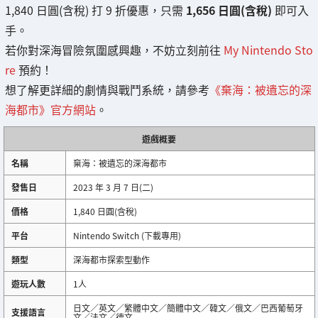
1,840 日圓(含稅) 打 9 折優惠，只需
1,656 日圓(含稅)
即可入
手。
若你對深海冒險氛圍感興趣，不妨立刻前往
My Nintendo Sto
re
預約！
想了解更詳細的劇情與戰鬥系統，請參考
《棄海：被遺忘的深
海都市》官方網站
。
遊戲概要
名稱
棄海：被遺忘的深海都市
發售日
2023 年 3 月 7 日(二)
價格
1,840 日圓(含稅)
平台
Nintendo Switch (下載專用)
類型
深海都市探索型動作
遊玩人數
1人
日文／英文／繁體中文／簡體中文／韓文／俄文／巴西葡萄牙
支援語言
文／法文／德文