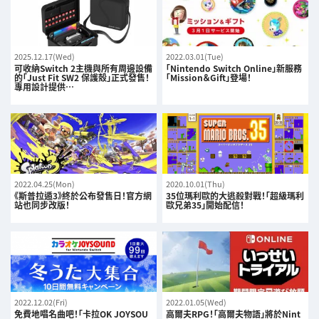
2025.12.17(Wed)
2022.03.01(Tue)
可收納Switch 2主機與所有周邊設備
「Nintendo Switch Online」新服務
的「Just Fit SW2 保護殼」正式發售！
「Mission＆Gift」登場！
專用設計提供…
2022.04.25(Mon)
2020.10.01(Thu)
《斯普拉遁3》終於公布發售日！官方網
35位瑪利歐的大逃殺對戰！「超級瑪利
站也同步改版！
歐兄弟35」開始配信！
2022.12.02(Fri)
2022.01.05(Wed)
免費地唱名曲吧！「卡拉OK JOYSOU
高爾夫RPG！「高爾夫物語」將於Nint