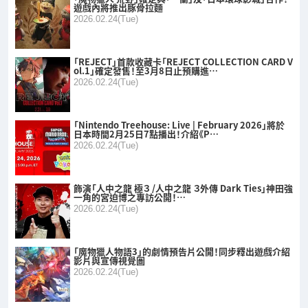
遊戲內將推出豚骨拉麵
2026.02.24(Tue)
「REJECT」首款收藏卡「REJECT COLLECTION CARD V
ol.1」確定發售！至3月8日止預購進…
2026.02.24(Tue)
「Nintendo Treehouse: Live | February 2026」將於
日本時間2月25日7點播出！介紹《P…
2026.02.24(Tue)
飾演「人中之龍 極３ /人中之龍 ３外傳 Dark Ties」神田強
一角的宮迫博之專訪公開！…
2026.02.24(Tue)
「魔物獵人物語3」的劇情預告片公開！同步釋出遊戲介紹
影片與宣傳視覺圖
2026.02.24(Tue)