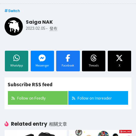
Switch
Saiga NAK
-
2023.02.05
發布
WhatsApp
Messenger
Facebook
Threads
X
Subscribe RSS feed
Follow on Feedly
Follow on Inoreader
Related entry
相關文章