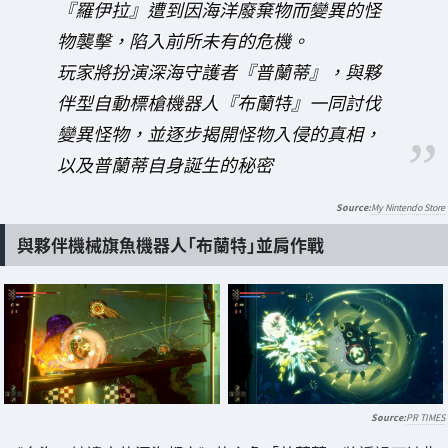
『羅伊拉』遭到因海洋廢棄物而變異的怪
物襲擊，陷入前所未有的危機。
玩家將扮演深海守護者『普蘭蒂』，與夥
伴型自動標槍機器人『布蘭特』一同討伐
變異怪物，並逐步揭開怪物入侵的真相，
以及普蘭蒂自身誕生的秘密
My Nintendo Store
與夥伴機械旗魚機器人「布蘭特」並肩作戰
PR TIMES