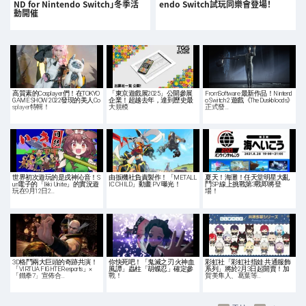
ND for Nintendo Switch」冬季活
endo Switch試玩同樂會登場！
動開催
高質素的Cosplayer們！在TOKYO
「東京遊戲展2025」公開參展
FromSoftware 最新作品！Nintend
GAME SHOW 2022發現的美人Co
企業！超越去年，達到歷史最
o Switch 2 遊戲《The Duskbloods》
splayer特輯！
大規模
正式發…
世界初次遊玩的是戌神沁音！S
由扳機社負責製作！「METALL
夏天！海灘！任天堂明星大亂
un電子的「Ikki Unite」的實況遊
IC CHILD」動畫 PV 曝光！
鬥SP 線上挑戰第3戰即將登
玩在9月12日2…
場！
3D格鬥兩大巨頭的奇跡共演！
你快死吧！「鬼滅之刃 火神血
彩虹社「彩虹社指娃 共通服飾
「VIRTUA FIGHTER esports」×
風譚」蟲柱「胡蝶忍」確定參
系列」將於2月3日起開賣！加
「鐵拳7」宣佈合…
戰！
賀美隼人、葛葉等…