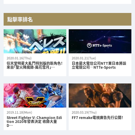
點擊率排名
2020.01.16(Thu)
2020.01.21(Tue)
任天堂明星大亂鬥特別版的新角色！
日本最大電信公司NTT東日本將設
來自「聖火降魔錄-風花雪月」…
立電競公司—NTTe-Sports
2019.11.18(Mon)
2020.03.19(Thu)
Street Fighter V: Champion Edi
FF7 remake電視廣告先行公開！
tion 2020年發表決定 收錄大量
D…