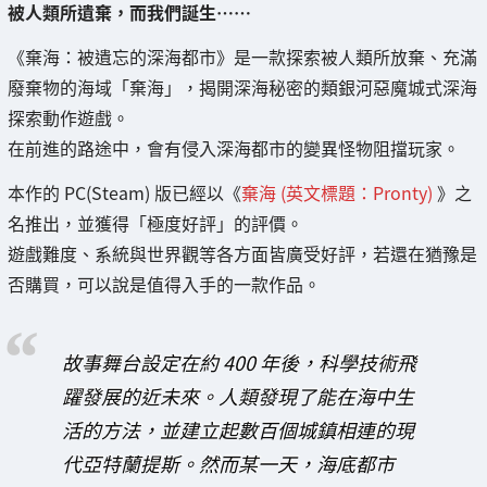
被人類所遺棄，而我們誕生……
《棄海：被遺忘的深海都市》是一款探索被人類所放棄、充滿
廢棄物的海域「棄海」，揭開深海秘密的類銀河惡魔城式深海
探索動作遊戲。
在前進的路途中，會有侵入深海都市的變異怪物阻擋玩家。
本作的 PC(Steam) 版已經以《
棄海 (英文標題：Pronty)
》之
名推出，並獲得「極度好評」的評價。
遊戲難度、系統與世界觀等各方面皆廣受好評，若還在猶豫是
否購買，可以說是值得入手的一款作品。
故事舞台設定在約 400 年後，科學技術飛
躍發展的近未來。人類發現了能在海中生
活的方法，並建立起數百個城鎮相連的現
代亞特蘭提斯。然而某一天，海底都市