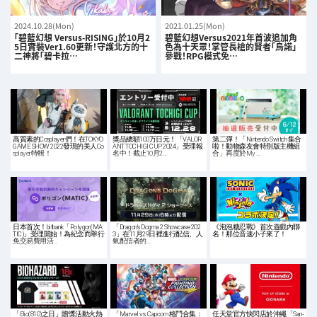
2024.10.28(Mon)
2021.01.25(Mon)
「碧藍幻想 Versus-RISING」於10月2
碧藍幻想Versus2021年首波追加角
5日實裝Ver1.60更新！守護北方的十
色為十天眾！掌管長槍的賢者「烏諾」
二神將「碧卡拉…
參戰！RPG模式免…
高質素的Cosplayer們！在TOKYO
獎品總額100万日元！「VALOR
第二彈！「Nintendo Switch 集合
GAME SHOW 2022發現的美人Co
ANT TOCHIGI CUP 2024」受理報
啦！動物森友會特別版主機組
splayer特輯！
名中！截止10月2…
合」再度於My …
日本首次！bitbank「Polygon(MA
「Dragon's Dogma 2 Showcase 202
《泡泡糖忍戰》首次遊戲內聯
TIC)」受理開始！為紀念而舉行
3」在11月29日裡進行配信、人
名！那位音速小子來了！
免交易費用活…
氣配信者的…
「Bio(810)之日」贈獎活動火熱
「Marvel vs. Capcom 格鬥合集：
任天堂官方快閃店於沖繩「San-