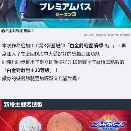
白金對戰證 賽季 3
「闇影詩章‧霸者之戰」官方網站
本次作為追加DLC第3彈登場的「
白金對戰證 賽季 3」
」，再
度加入了在上回DLC中大受好評的獎勵追加功能！
同時也同步推出了能立即獲得提升10個賽季等級所需點數的
「
白金對戰證＋10等級
」！
讓你的遊戲體驗更加輕鬆又充滿樂趣。
新增主戰者造型