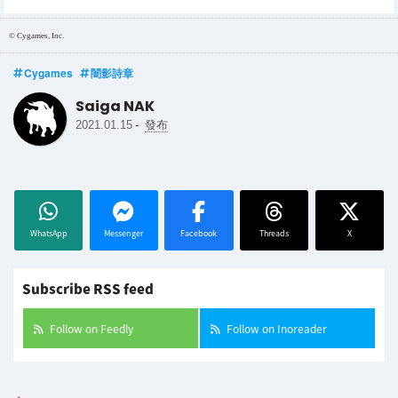
© Cygames, Inc.
Cygames
闇影詩章
Saiga NAK
-
2021.01.15
發布
WhatsApp
Messenger
Facebook
Threads
X
Subscribe RSS feed
Follow on Feedly
Follow on Inoreader