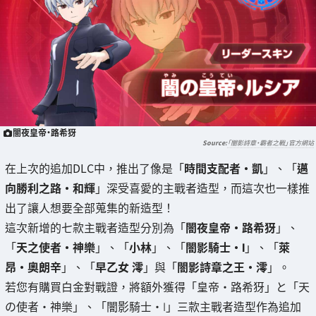
闇夜皇帝・路希犽
「闇影詩章‧霸者之戰」官方網站
在上次的追加DLC中，推出了像是「
時間支配者・凱
」、「
邁
向勝利之路・和輝
」深受喜愛的主戰者造型，而這次也一樣推
出了讓人想要全部蒐集的新造型！
這次新增的七款主戰者造型分別為「
闇夜皇帝・路希犽
」、
「
天之使者・神樂
」、「
小林
」、「
闇影騎士・Ⅰ
」、「
萊
昂・奧朗辛
」、「
早乙女 澪
」與「
闇影詩章之王・澪
」。
若您有購買白金對戰證，將額外獲得「皇帝・路希犽」と「天
の使者・神樂」、「闇影騎士・Ⅰ」三款主戰者造型作為追加