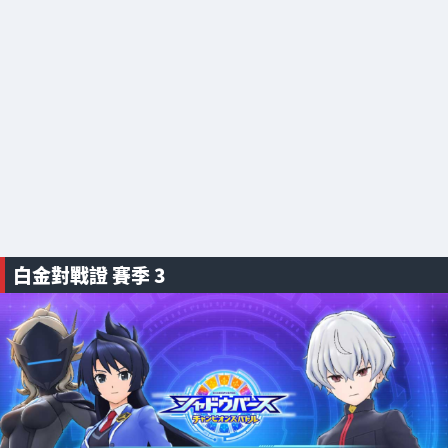
白金對戰證 賽季 3