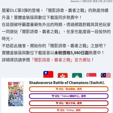
シ「闇影詩章‧霸者之戰」官方網站
隨著DLC第3彈的登場，「闇影詩章‧霸者之戰」的熱度持續
升溫！實體盒裝版與數位下載版同步熱賣中！
在這個被呼籲盡量避免外出的時期，透過網路對戰與其他玩家
一同遊玩「闇影詩章‧霸者之戰」，在家也能度過一段愉快的
時光。
不妨趁此機會，開始你的「闇影詩章‧霸者之戰」之旅吧？
實體盒裝版與數位下載版皆以
未稅價格5,980日圓
熱賣中！
詳細資訊請參閱
「闇影詩章‧霸者之戰」官方網站
！
Shadowverse Battle of Champions [Switch].
前往「蝦皮購物」購買
前往「Yahoo!購物中心」購買
前往「樂天市場」購買
前往「friDay」購買