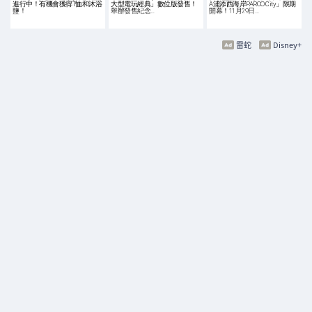
進行中！有機會獲得T恤和沐浴
大型電玩經典」數位版發售！
A浦添西海岸PARCO City」限期
鹽！
舉辦發售紀念…
開幕！11月29日…
雷蛇
Disney+