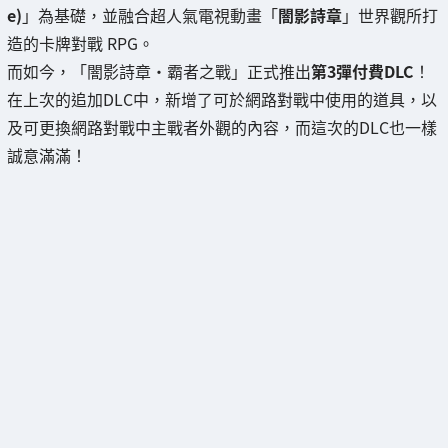
e)
」為基礎，並融合超人氣電視動畫「
闇影詩章
」世界觀所打
造的卡牌對戰 RPG。
而如今，「闇影詩章‧霸者之戰」正式推出
第3彈付費DLC
！
在上次的追加DLC中，新增了可於網路對戰中使用的道具，以
及可更換網路對戰中主戰者外觀的內容，而這次的DLC也一樣
誠意滿滿！