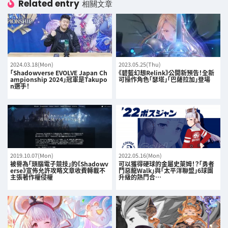
Related entry
相關文章
2024.03.18(Mon)
2023.05.25(Thu)
「Shadowverse EVOLVE Japan Ch
《碧藍幻想Relink》公開新預告！全新
ampionship 2024」冠軍是Takupo
可操作角色「瑟塔」「巴薩拉加」登場
n選手！
2019.10.07(Mon)
2022.05.16(Mon)
被譽為「頭腦電子競技」的《Shadowv
可以獲得硬球的金屬史萊姆！？「勇者
erse》宣佈允許攻略文章收費轉載不
鬥惡龍Walk」與「太平洋聯盟」6球團
主張著作權侵權
升級的熱鬥合…