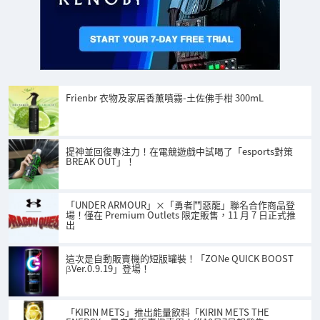
Frienbr 衣物及家居香薰噴霧-土佐佛手柑 300mL
提神並回復專注力！在電競遊戲中試喝了「esports對策
BREAK OUT」！
「UNDER ARMOUR」×「勇者鬥惡龍」聯名合作商品登
場！僅在 Premium Outlets 限定販售，11 月 7 日正式推
出
這次是自動販賣機的短版罐裝！「ZONe QUICK BOOST
βVer.0.9.19」登場！
「KIRIN METS」推出能量飲料「KIRIN METS THE