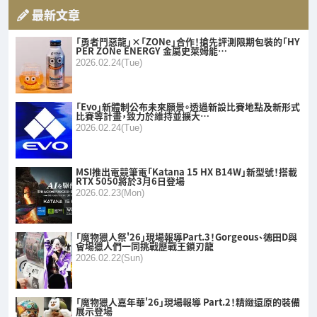
最新文章
「勇者鬥惡龍」×「ZONe」合作！搶先評測限期包裝的「HY
PER ZONe ENERGY 金屬史萊姆能…
2026.02.24(Tue)
「Evo」新體制公布未來願景。透過新設比賽地點及新形式
比賽等計畫，致力於維持並擴大…
2026.02.24(Tue)
MSI推出電競筆電「Katana 15 HX B14W」新型號！搭載
RTX 5050將於3月6日登場
2026.02.23(Mon)
「魔物獵人祭'26」現場報導Part.3！Gorgeous、徳田D與
會場獵人們一同挑戰歷戰王鎖刃龍
2026.02.22(Sun)
「魔物獵人嘉年華'26」現場報導 Part.2！精緻還原的裝備
展示登場