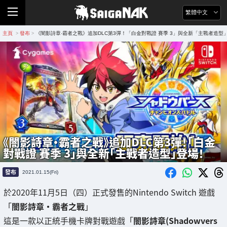
繁體中文
主頁
發布
《闇影詩章‧霸者之戰》追加DLC第3彈！「白金對戰證 賽季 3」與全新「主戰者造型
>
>
《闇影詩章‧霸者之戰》追加DLC第3彈！「白金
對戰證 賽季 3」與全新「主戰者造型」登場！
發布
2021.01.15(Fri)
於2020年11月5日（四）正式發售的Nintendo Switch 遊戲
「
闇影詩章‧霸者之戰
」
這是一款以正統手機卡牌對戰遊戲「
闇影詩章(Shadowvers