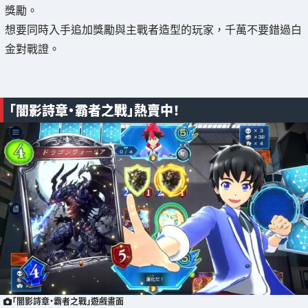
獎勵。
想要同時入手追加獎勵與主戰者造型的玩家，千萬不要錯過白
金對戰證。
「闇影詩章‧霸者之戰」熱賣中！
「闇影詩章‧霸者之戰」遊戲畫面