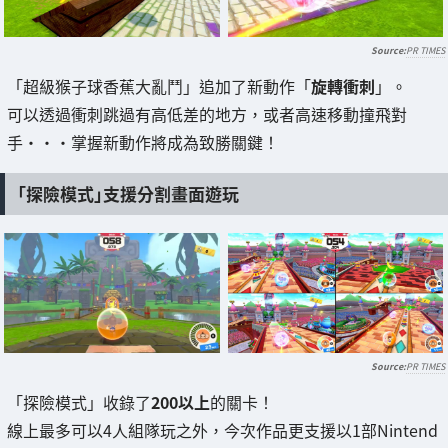
PR TIMES
「超級猴子球香蕉大亂鬥」追加了新動作「
旋轉衝刺
」。
可以透過衝刺跳過有高低差的地方，或者高速移動撞飛對
手・・・掌握新動作將成為致勝關鍵！
「探險模式」支援分割畫面遊玩
PR TIMES
「探險模式」收錄了
200以上
的關卡！
線上最多可以4人組隊玩之外，今次作品更支援以1部Nintend