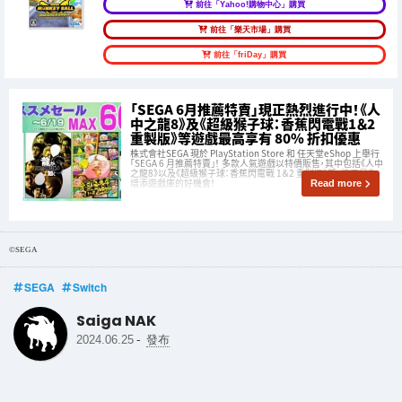
前往「Yahoo!購物中心」購買
前往「樂天市場」購買
前往「friDay」購買
「SEGA 6月推薦特賣」現正熱烈進行中！《人
中之龍8》及《超級猴子球：香蕉閃電戰1＆2
重製版》等遊戲最高享有 80% 折扣優惠
株式會社SEGA 現於 PlayStation Store 和 任天堂eShop 上舉行
「SEGA 6 月推薦特賣」！ 多款人氣遊戲以特價販售，其中包括《人中
之龍8》以及《超級猴子球：香蕉閃電戰 1＆2 重製版》等。這正是你
增添遊戲庫的好機會！
Read more
©SEGA
SEGA
Switch
Saiga NAK
-
2024.06.25
發布