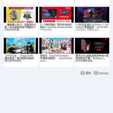
「魔物獵人祭 ’26」直播資訊公
2D《密特羅德》系列全作終於
31.5吋且支援WQHD165Hz！JAP
開！同步揭曉現場可體驗的 AI
集結！Game Boy Advance Nintend
ANNEXT電競螢幕「JN-V3150W
互動內容與贊…
o Switch Onli…
QHDR165」已於Amazo…
【TGS2024】「Omega Crafter」
彩虹社「Idios 2nd Anniversary」
實現144Hz超高速更新率的5G電
攤位報導！嘗試最新的遊戲，
周邊商品開賣！「Idios 2nd Anniv
競智慧型手機「RedMagic 5」
邊玩邊學習程式…
ersary …
於日本國內發售
雷蛇
Disney+