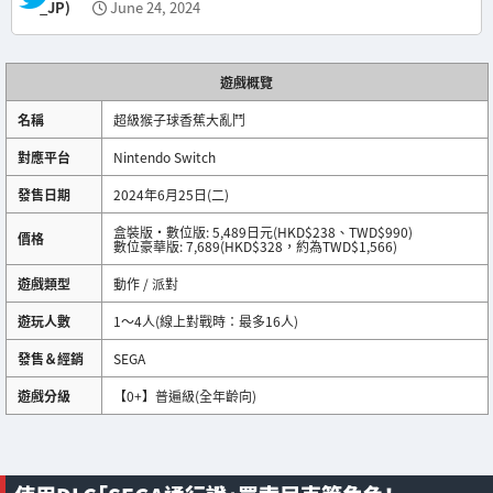
_JP)
June 24, 2024
遊戲概覽
名稱
超級猴子球香蕉大亂鬥
對應平台
Nintendo Switch
發售日期
2024年6月25日(二)
盒裝版・數位版: 5,489日元(HKD$238、TWD$990)
價格
數位豪華版: 7,689(HKD$328，約為TWD$1,566)
遊戲類型
動作 / 派對
遊玩人數
1～4人(線上對戰時：最多16人)
發售＆經銷
SEGA
遊戲分級
【0+】普遍級(全年齡向)