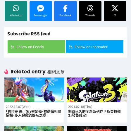
WhatsApp
Messenger
Facebook
Threads
X
Subscribe RSS feed
Follow on Feedly
Follow on Inoreader
Related entry
相關文章
2022.12.07(Wed)
2021.02.18(Thu)
「寶可夢 朱／紫」密勒頓、故勒頓相關
期待已久的全新系列作！「斯普拉遁
情報，多人遊戲的好玩之處！
3」發售確定！