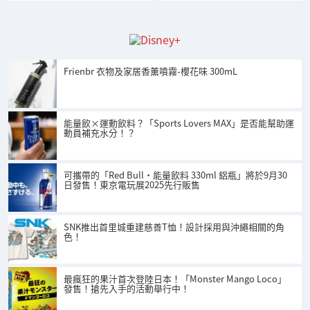
Frienbr 衣物及家居香薰噴霧-櫻花味 300mL
能量飲×運動飲料？「Sports Lovers MAX」是否能幫助運
動員補充水分！？
可攜帶的「Red Bull・能量飲料 330ml 鋁瓶」將於9月30
日發售！東京電玩展2025先行販售
SNK推出首里城重建慈善T恤！設計採用與沖繩相關的角
色！
最瘋狂的果汁首次登陸日本！「Monster Mango Loco」
發售！搶先入手的活動舉行中！