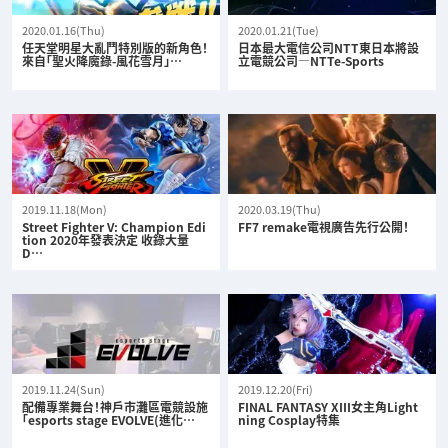
2020.01.16(Thu)
2020.01.21(Tue)
任天堂明星大亂鬥特別版的新角色！
日本最大電信公司NTT東日本將設
來自「聖火降魔錄-風花雪月」…
立電競公司—NTTe-Sports
2019.11.18(Mon)
2020.03.19(Thu)
Street Fighter V: Champion Edi
FF7 remake電視廣告先行公開！
tion 2020年發表決定 收錄大量
D…
2019.11.24(Sun)
2019.12.20(Fri)
配備專業舞台！神戶市灘區電競設施
FINAL FANTASY XIII女主角Light
「esports stage EVOLVE(進化…
ning Cosplay特集