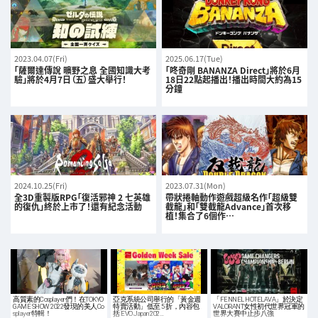
2023.04.07(Fri)
2025.06.17(Tue)
「薩爾達傳說 曠野之息 全國知識大考
「咚奇剛 BANANZA Direct」將於6月
驗」將於4月7日（五）盛大舉行！
18日22點起播出！播出時間大約為15
分鐘
2024.10.25(Fri)
2023.07.31(Mon)
全3D重製版RPG「復活邪神 2 七英雄
帶狀捲軸動作遊戲超級名作「超級雙
的復仇」終於上市了！還有紀念活動
截龍」和「雙截龍Advance」首次移
植！集合了6個作…
高質素的Cosplayer們！在TOKYO
亞克系統公司舉行的「黃金週
「FENNEL HOTELAVA」於決定
GAME SHOW 2022發現的美人Co
特賣活動」低至 5 折，內容包
VALORANT女性初代世界冠軍的
splayer特輯！
括 EVO Japan 202…
世界大賽中止步八強