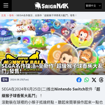
繁體中文
主頁
發布
SEGA名作復活，全新作「超級猴子球香蕉大亂鬥」發售！
>
>
SEGA名作復活，全新作「超級猴子球香蕉大亂
鬥」發售！
發布
2024.06.25(Tue)
SEGA在2024年6月25日(二)推出
Nintendo Switch
軟件「
超
級猴子球香蕉大亂鬥
」！
滾動裝在球裡的小猴子抵達終點，聽起來簡單操作起來一點也