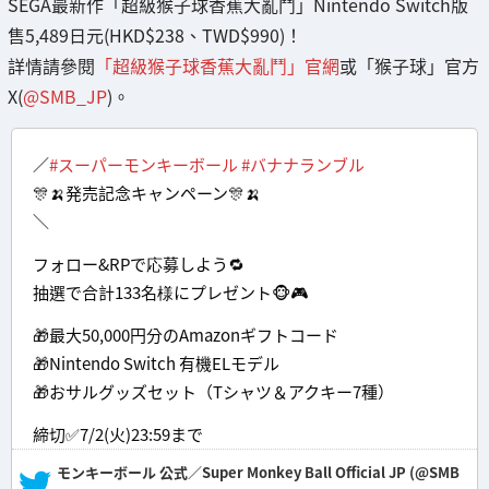
SEGA最新作「超級猴子球香蕉大亂鬥」Nintendo Switch版
售5,489日元(HKD$238、TWD$990)！
詳情請參閱
「超級猴子球香蕉大亂鬥」官網
或「猴子球」官方
X(
@SMB_JP
)。
／
#スーパーモンキーボール
#バナナランブル
🎊🍌発売記念キャンペーン🎊🍌
＼
フォロー&RPで応募しよう🔁
抽選で合計133名様にプレゼント🐵🎮
🎁最大50,000円分のAmazonギフトコード
🎁Nintendo Switch 有機ELモデル
🎁おサルグッズセット（Tシャツ＆アクキー7種）
締切✅7/2(火)23:59まで
— モンキーボール 公式／Super Monkey Ball Official JP (@SMB