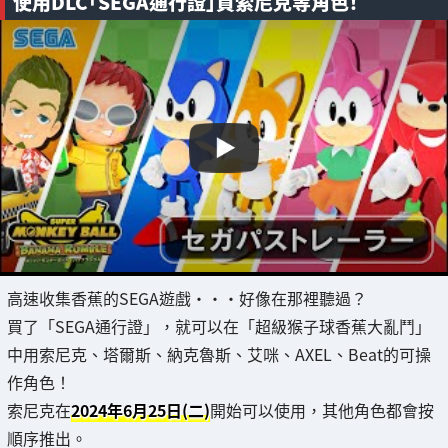
使用DLC「SEGA通行證」買索尼克等角色！
高速收集香蕉的SEGA遊戲・・・好像在那裡聽過？
買了「SEGA通行證」，就可以在「超級猴子球香蕉大亂鬥」
中用索尼克、塔爾斯、納克魯斯、艾咪、AXEL、Beat的可操
作角色！
索尼克在
2024年6月25日(二)
開始可以使用，其他角色都會按
順序推出。