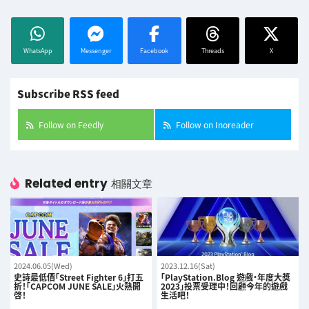
WhatsApp
Messenger
Facebook
Threads
X
Subscribe RSS feed
Follow on Feedly
Follow on Inoreader
Related entry
相關文章
2024.06.05(Wed)
2023.12.16(Sat)
史詩最低價「Street Fighter 6」打五
「PlayStation.Blog 遊戲・年度大獎
折！「CAPCOM JUNE SALE」火熱開
2023」投票受理中！回顧今年的遊戲
啓！
生活吧！