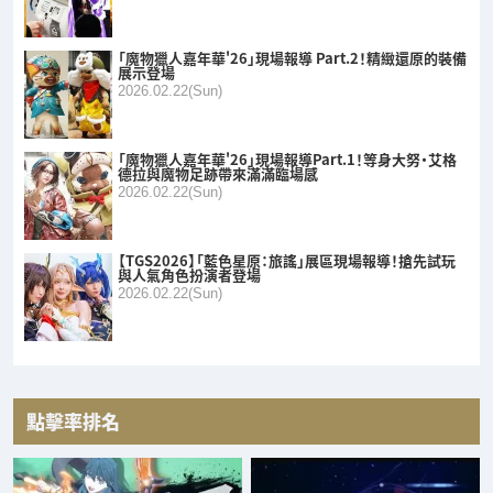
「魔物獵人嘉年華'26」現場報導 Part.2！精緻還原的裝備
展示登場
2026.02.22(Sun)
「魔物獵人嘉年華'26」現場報導Part.1！等身大努・艾格
德拉與魔物足跡帶來滿滿臨場感
2026.02.22(Sun)
【TGS2026】「藍色星原：旅謠」展區現場報導！搶先試玩
與人氣角色扮演者登場
2026.02.22(Sun)
點擊率排名