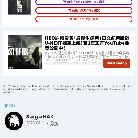
前往「Yahoo!購物中心」購買
前往「樂天市場」購買
前往「friDay」購買
HBO原創影集「最後生還者」日文配音版於
U-NEXT獨家上線！第1集正在YouTube免
費公開中！
以2013年發售的第1作「The Last of Us」為首，接著2020年推出
「The Last of Us Part II」、2022年推出第1作的完全重製版「The
Last of Us Part I」的「The Last of Us」系列。 作為一款以因真菌感
染症而文明崩壞的美國為舞台描繪的生存動作遊戲而備受
Read more
©2025 Sony Interactive Entertainment LLC.Created and developed by Naughty Dog LLC.The Last of Us is a
registered trademark of Sony Interactive Entertainment LLC and related companies in the U.S. and other
countries.
PS5
Saiga NAK
-
2025.04.11
發布