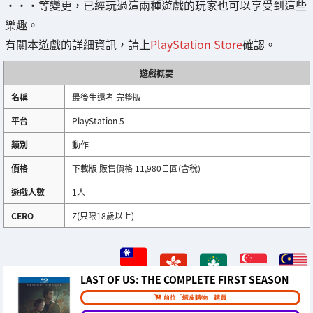
・・・等變更，已經玩過這兩種遊戲的玩家也可以享受到這些
樂趣。
有關本遊戲的詳細資訊，請上
PlayStation Store
確認。
遊戲概要
名稱
最後生還者 完整版
平台
PlayStation 5
類別
動作
價格
下載版 販售價格 11,980日圓(含稅)
遊戲人數
1人
CERO
Z(只限18歲以上)
LAST OF US: THE COMPLETE FIRST SEASON
前往「蝦皮購物」購買