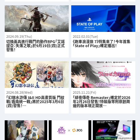
2024.09.19(Thu)
2022.02.01(Tue)
切換面具進行戰鬥的動作RPG「艾諾
《跑車浪漫旅 7》特集來了！今年首集
提亞：失落之歌」於9月19日(四)正式
「State of Play」確定播出！
發售！
2024.08.28(Wed)
2025.11.21(Fri)
「幻想水滸傳 I&II HD高畫質版 門紋
「緋夜傳奇 Remaster」確定於2026
戰/盾南統一戰」將於2025年3月6日
年2月26日發售！特裝版等附原創周
(四)發售！…
邊的版本現正開放…