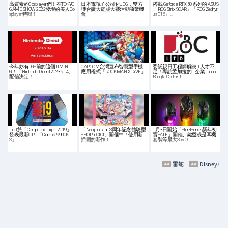
高質素的Cosplayer們！在TOKYO
日本電視子公司化JCG，雙方
搭載 Geforce RTX 50 系列的 ASUS
GAME SHOW 2022發現的美人Co
聯合擴大電競大賽活動商業機
「ROG Strix SCAR」「ROG Zephyr
splayer特輯！
會
us G16」…
今年亦有TGS前的這個TIMIN
CAPCOM台灣宣布智慧型手機
委託親日工程師解決IT人才不
G！「Nintendo Direct 2023.9.14」
應用程式「ROCKMAN X DiVE」
足！專訪孟加拉的IT企業Japan
配信決定！
Bangla Coders L…
Intel於「Computex Taipei 2019」
「Noripro Land 3周年記念體驗型
1月3日開始「SteelSeries新年初
發表最新CPU「Core i9-9900K
SHOP inOIOI」開催中！使用新
賣SALE」開催、鍵盤或是耳機
S」
插圖的新作IT…
套裝等最大35%O…
雷蛇
Disney+