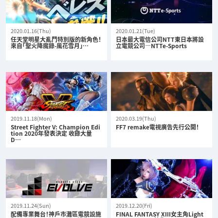
2020.01.16(Thu)
2020.01.21(Tue)
任天堂明星大亂鬥特別版的新角色！
日本最大電信公司NTT東日本將設
來自「聖火降魔錄-風花雪月」…
立電競公司—NTTe-Sports
2019.11.18(Mon)
2020.03.19(Thu)
Street Fighter V: Champion Edi
FF7 remake電視廣告先行公開！
tion 2020年發表決定 收錄大量
D…
2019.11.24(Sun)
2019.12.20(Fri)
配備專業舞台！神戶市灘區電競設施
FINAL FANTASY XIII女主角Light