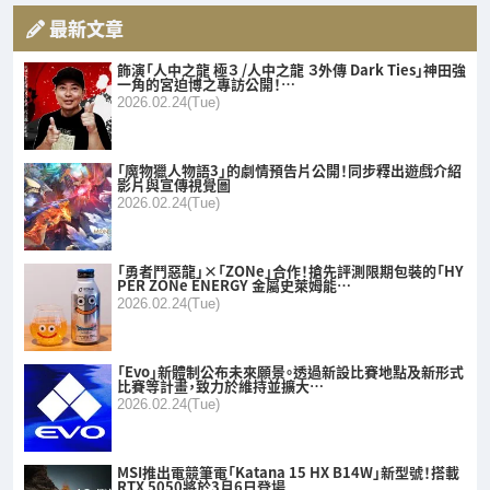
最新文章
飾演「人中之龍 極３ /人中之龍 ３外傳 Dark Ties」神田強
一角的宮迫博之專訪公開！…
2026.02.24(Tue)
「魔物獵人物語3」的劇情預告片公開！同步釋出遊戲介紹
影片與宣傳視覺圖
2026.02.24(Tue)
「勇者鬥惡龍」×「ZONe」合作！搶先評測限期包裝的「HY
PER ZONe ENERGY 金屬史萊姆能…
2026.02.24(Tue)
「Evo」新體制公布未來願景。透過新設比賽地點及新形式
比賽等計畫，致力於維持並擴大…
2026.02.24(Tue)
MSI推出電競筆電「Katana 15 HX B14W」新型號！搭載
RTX 5050將於3月6日登場