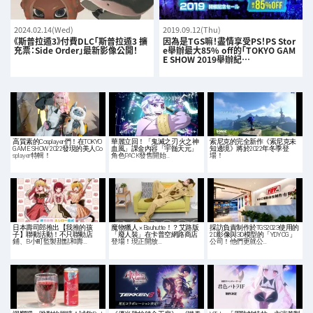
2024.02.14(Wed)
2019.09.12(Thu)
《斯普拉遁3》付費DLC「斯普拉遁3 擴
因為是TGS嘛！盡情享受PS！PS Stor
充票：Side Order」最新影像公開！
e舉辦最大85% off的「TOKYO GAM
E SHOW 2019舉辦紀…
高質素的Cosplayer們！在TOKYO
華麗立回！「鬼滅之刃 火之神
索尼克的完全新作《索尼克未
GAME SHOW 2022發現的美人Co
血風」課金內容「宇髄天元」
知邊境》將於2022年冬季登
splayer特輯！
角色PACK發售開始…
場！
日本壽司郎推出【我推的孩
魔物獵人 × Bauhutte！？艾路版
採訪負責制作於TGS2023使用的
子】聯動活動！不只聯動店
「廢人裝」在卡普空網路商店
2D影像與3D模型的「YDY CG」
鋪、B小町監製甜點和壽…
登場！現正開放…
公司！他們更就公…