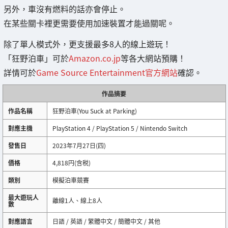
另外，車沒有燃料的話亦會停止。
在某些關卡裡更需要使用加速裝置才能過關呢。
除了單人模式外，更支援最多8人的線上遊玩！
「狂野泊車」可於
Amazon.co.jp
等各大網站預購！
詳情可於
Game Source Entertainment官方網站
確認。
作品摘要
作品名稱
狂野泊車(You Suck at Parking)
對應主機
PlayStation 4 / PlayStation 5 / Nintendo Switch
發售日
2023年7月27日(四)
價格
4,818円(含税)
類別
模擬泊車競賽
最大遊玩人
離線1人、線上8人
數
對應語言
日語 / 英語 / 繁體中文 / 簡體中文 / 其他