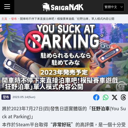
繁體中文
主頁
發布
開車時不停下來直接泊車吧！模擬賽車遊戲「狂野泊車」單人模式內容公開
>
>
開車時不停下來直接泊車吧！模擬賽車遊戲
「狂野泊車」單人模式內容公開
發布
2023.05.14(Sun)
將於2023年7月27日(四)發售日語實體版的「
狂野泊車
(You Su
ck at Parking)」
本作於Steam平台取得“
非常好玩
”的高評價，是一個十分受