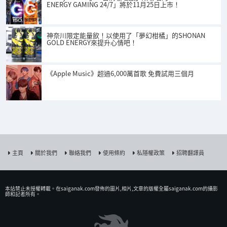
ENERGY GAMING 24/7」將於11月25日上市！
神奈川限定能量飲！以使用了「夢幻柑橘」的SHONAN
GOLD ENERGY來提升心情吧！
《Apple Music》超過6,000萬首歌 免費試用三個月
主頁
關於我們
聯絡我們
使用條約
私隱權政策
招聘翻譯員
本站禁止未授權𨍭載。在saiganak.com發佈的圖片,相片,文章的版權全屬saiganak.com的攝影
師和記者所有。