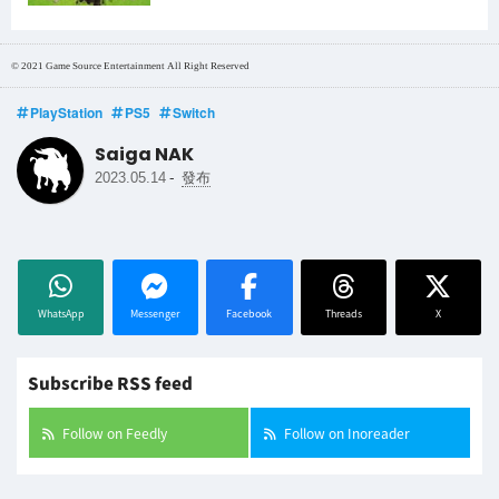
© 2021 Game Source Entertainment All Right Reserved
PlayStation
PS5
Switch
Saiga NAK
-
2023.05.14
發布
WhatsApp
Messenger
Facebook
Threads
X
Subscribe RSS feed
Follow on Feedly
Follow on Inoreader