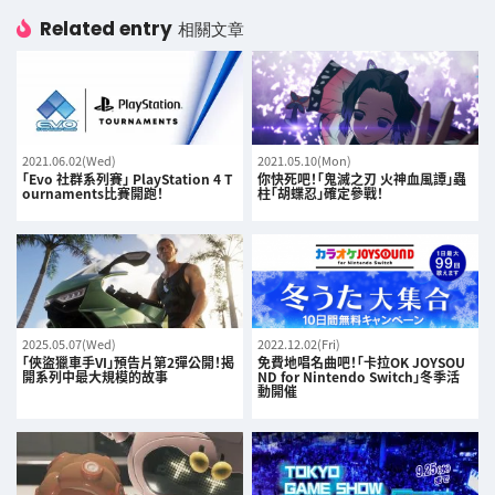
Related entry
相關文章
2021.06.02(Wed)
2021.05.10(Mon)
｢Evo 社群系列賽｣ PlayStation 4 T
你快死吧！「鬼滅之刃 火神血風譚」蟲
ournaments比賽開跑！
柱「胡蝶忍」確定參戰！
2025.05.07(Wed)
2022.12.02(Fri)
「俠盜獵車手VI」預告片第2彈公開！揭
免費地唱名曲吧！「卡拉OK JOYSOU
開系列中最大規模的故事
ND for Nintendo Switch」冬季活
動開催