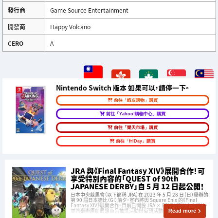
發行商
Game Source Entertainment
開發商
Happy Volcano
CERO
A
Nintendo Switch 版本 如果可以，請停一下。
前往「蝦皮購物」購買
前往「Yahoo!購物中心」購買
前往「樂天市場」購買
前往「friDay」購買
JRA 與《Final Fantasy XIV》展開合作！可
享受特別內容的「QUEST of 90th
JAPANESE DERBY」自 5 月 12 日起公開！
日本中央競馬會（以下簡稱 JRA）在 2023 年 5 月 28 日（日）舉辦的
第 90 屆日本德比（GI）前夕，宣布將與 Square Enix 的《Final
Fantasy XIV》展開合作。目前已開設 JRA × FFXIV 特別合作網站，
並將舉辦原創周邊商品抽獎活動與街頭活動。
Read more