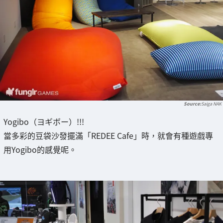
Saiga NAK
Yogibo（ヨギボー）!!!
當多彩的豆袋沙發擺滿「REDEE Cafe」時，就會有種遊戲專
用Yogibo的感覺呢。