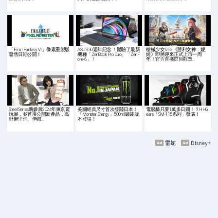
「Final Fantasy VI」像素重製版
ASUS 30週年紀念 ！體驗了最新
槍械少女RPG《勝利女神：妮
發售日期公開！
機種「ZenBook Pro Duo」「ZenF
姬》即將迎來正式上市一周
one 6」！
年！官方直播節目觀眾…
SteelSeries將參展2024年東京電
美國經典尺寸首次登陸日本！
電競椅只要1萬多日圓！？HHG
玩展，並首度公開新產品，高
「Monster Energy」500ml罐裝版
ears「SM-115系列」發表！
野麻里佳、伊織…
本登場！
雷蛇
Disney+