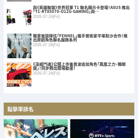
與《英雄聯盟》世界冠軍 T1 聯名顯示卡登場！ASUS 推出
「T1-RTX5070-O12G-GAMING」與…
2026.07.24(Fri)
職業電競隊伍「FENNEL」攜手藝術家平塚梨沙合作！推
出原創角色聯名服飾系列
2026.07.24(Fri)
《漫威鬥魂》公開上市後首波追加角色「鳳凰之力・獨眼
龍」！同步釋出開場動畫！
2026.07.24(Fri)
點擊率排名