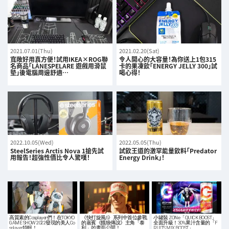
2021.07.01(Thu)
2021.02.20(Sat)
寬敞好用真方便！試用IKEA×ROG聯
令人開心的大容量！為你送上1包315
名商品「LÅNESPELARE 遊戲用滑鼠
卡的果凍飲「ENERGY JELLY 300」試
墊」後電腦周邊舒適…
喝心得！
2022.10.05(Wed)
2022.05.05(Thu)
SteelSeries Arctis Nova 1搶先試
試飲王道的激罕能量飲料「Predator
用報告！超強性價比令人驚嘆！
Energy Drink」！
高質素的Cosplayer們！在TOKYO
《快打旋風6》系列中首位參戰
小罐裝 ZONe「QUICK BOOST」
GAME SHOW 2022發現的美人Co
的嘉賓《餓狼傳說》主角「泰
全面升級！30%果汁含量的「F
splayer特輯！
利」的畫面公開！…
RUITS MIX BOOST」…