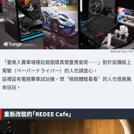
Saiga NAK
「要進入賽車場裡玩遊戲還真需要勇氣呢……」對於這種紙上
駕駛（ペーパードライバー）的人也請放心。
這裡設有電競賽車試玩機，想〝稍微體驗看看〞的人也很推薦
來玩玩。
重新改裝的「REDEE Cafe」