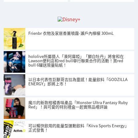
Frienbr 衣物及家居香薰噴霧-瀨戶內檸檬 300mL
hololive所屬藝人「湊阿庫婭」「獅白牡丹」將會和在
Lawson便利店和red bull舉行聯乘合作的活動！買red
bull 6罐送限量貼紙！
以日本代表性巨獸哥吉拉為靈感！能量飲料「GODZILLA
ENERGY」即將上市！
魔爪的新款柑橘香味產品「Monster Ultra Fantasy Ruby
Red」！與可愛的特別禮盒一起實際品嚐評論
可以暢快飲用的能量型運動飲料「Kiiva Sports Energy」
正式發售！