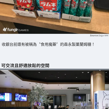
Saiga NAK
收銀台前還有被稱為〝食用魔藥〞的森永製菓蘭姆糖！
可交流且舒適放鬆的空間