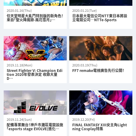
2020.01.16(Thu)
2020.01.21(Tue)
任天堂明星大亂鬥特別版的新角色！
日本最大電信公司NTT東日本將設
來自「聖火降魔錄-風花雪月」…
立電競公司—NTTe-Sports
2019.11.18(Mon)
2020.03.19(Thu)
Street Fighter V: Champion Edi
FF7 remake電視廣告先行公開！
tion 2020年發表決定 收錄大量
D…
2019.11.24(Sun)
2019.12.20(Fri)
配備專業舞台！神戶市灘區電競設施
FINAL FANTASY XIII女主角Light
「esports stage EVOLVE(進化…
ning Cosplay特集