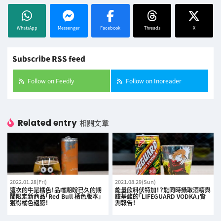
WhatsApp
Messenger
Facebook
Threads
X
Subscribe RSS feed
Follow on Feedly
Follow on Inoreader
Related entry
相關文章
2022.01.28(Fri)
2021.08.29(Sun)
這次的牛是橘色！品嚐期盼已久的期
能量飲料伏特加！？能同時攝取酒精與
間限定新商品「Red Bull 橘色版本」
胺基酸的「LIFEGUARD VODKA」實
獲得橘色翅膀！
測報告！