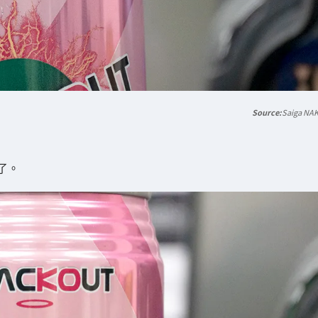
Saiga NA
了。