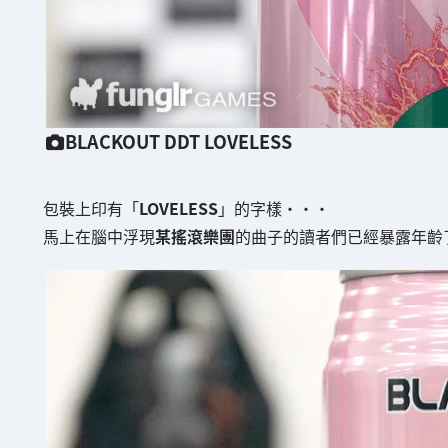
BLACKOUT DDT LOVELESS
包裝上印有「
LOVELESS
」的字樣・・・
馬上在腦中浮現
某搖滾樂團
的曲子的讀者們已經暴露年齡