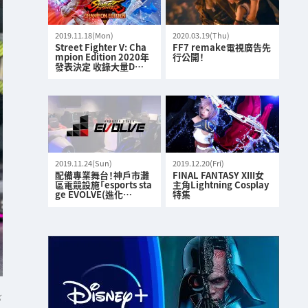
2019.11.18(Mon)
2020.03.19(Thu)
Street Fighter V: Cha
FF7 remake電視廣告先
mpion Edition 2020年
行公開！
發表決定 收錄大量D…
2019.11.24(Sun)
2019.12.20(Fri)
配備專業舞台！神戶市灘
FINAL FANTASY XIII女
區電競設施「esports sta
主角Lightning Cosplay
ge EVOLVE(進化…
特集
K