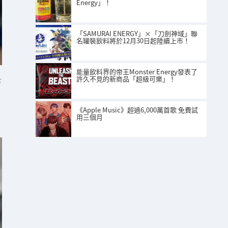
Energy」！
「SAMURAI ENERGY」×「刀劍神域」聯
名罐裝飲料將於12月30日起陸續上市！
能量飲料界的帝王Monster Energy發表了
許久不見的新商品「超級可樂」！
K
《Apple Music》超過6,000萬首歌 免費試
用三個月