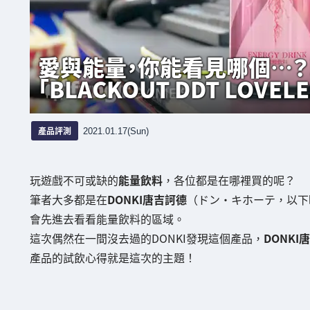
愛與能量，你能看見哪個…？
「BLACKOUT DDT LOVE
產品評測
2021.01.17(Sun)
玩遊戲不可或缺的
能量飲料
，各位都是在哪裡買的呢？
筆者大多都是在
DONKI唐吉訶德
（ドン・キホーテ，以下略
會先進去看看能量飲料的區域。
這次偶然在一間沒去過的DONKI發現這個產品，
DONK
產品的試飲心得就是這次的主題！