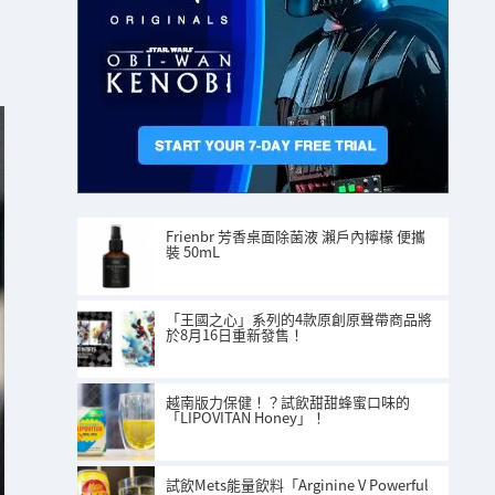
Frienbr 芳香桌面除菌液 瀨戶內檸檬 便攜
裝 50mL
「王國之心」系列的4款原創原聲帶商品將
於8月16日重新發售！
越南版力保健！？試飲甜甜蜂蜜口味的
「LIPOVITAN Honey」！
試飲Mets能量飲料「Arginine V Powerful