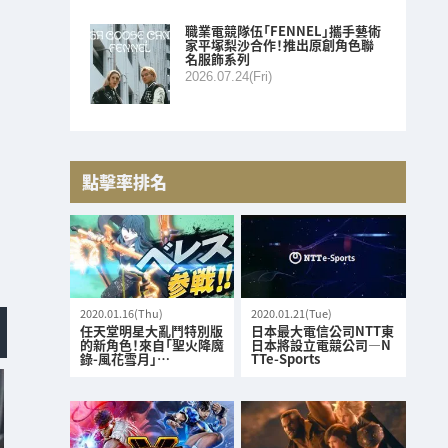
職業電競隊伍「FENNEL」攜手藝術
家平塚梨沙合作！推出原創角色聯
名服飾系列
2026.07.24(Fri)
點擊率排名
2020.01.16(Thu)
2020.01.21(Tue)
任天堂明星大亂鬥特別版
日本最大電信公司NTT東
的新角色！來自「聖火降魔
日本將設立電競公司—N
錄-風花雪月」…
TTe-Sports