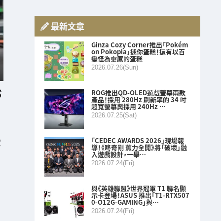
最新文章
Ginza Cozy Corner推出「Pokém
on Pokopia」迷你蛋糕！還有以百
變怪為靈感的蛋糕
2026.07.26(Sun)
ROG推出QD-OLED遊戲螢幕兩款
產品！採用 280Hz 刷新率的 34 吋
超寬螢幕與採用 240Hz …
2026.07.25(Sat)
「CEDEC AWARDS 2026」現場報
定
導！《咚奇剛 蕉力全開》將「破壞」融
入遊戲設計，一舉…
2026.07.24(Fri)
與《英雄聯盟》世界冠軍 T1 聯名顯
示卡登場！ASUS 推出「T1-RTX507
0-O12G-GAMING」與…
2026.07.24(Fri)