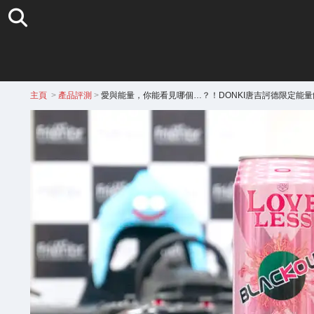
主頁
>
產品評測
>
愛與能量，你能看見哪個…？！DONKI唐吉訶德限定能量飲料「