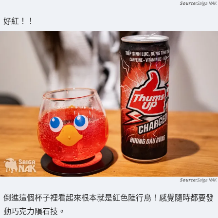
Saiga NAK
好紅！！
Saiga NAK
倒進這個杯子裡看起來根本就是紅色陸行鳥！感覺隨時都要發
動巧克力隕石技。