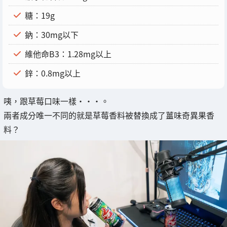
糖：19g
鈉：30mg以下
維他命B3：1.28mg以上
鋅：0.8mg以上
咦，跟草莓口味一樣・・・。
兩者成分唯一不同的就是草莓香料被替換成了薑味奇異果香
料？