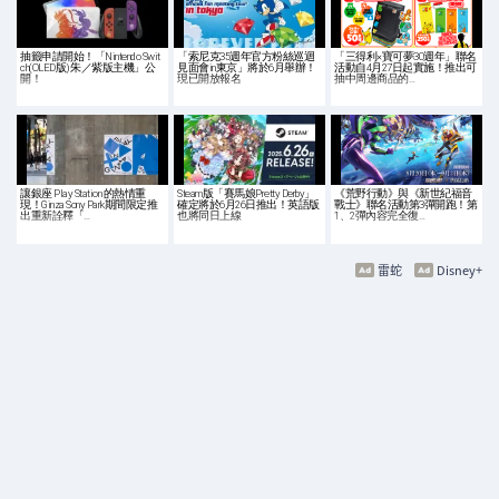
抽籤申請開始！「Nintendo Swit
「索尼克35週年官方粉絲巡迴
「三得利×寶可夢30週年」聯名
ch(OLED版) 朱／紫版主機」公
見面會in東京」將於6月舉辦！
活動自4月27日起實施！推出可
開！
現已開放報名
抽中周邊商品的…
讓銀座 Play Station 的熱情重
Steam版「賽馬娘Pretty Derby」
《荒野行動》與《新世紀福音
現！Ginza Sony Park期間限定推
確定將於6月26日推出！英語版
戰士》聯名活動第3彈開跑！第
出重新詮釋「…
也將同日上線
1、2彈內容完全復…
雷蛇
Disney+