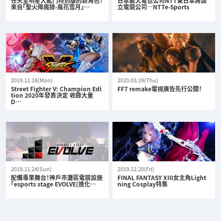
任天堂明星大亂鬥特別版的新角色！
日本最大電信公司NTT東日本將設
來自「聖火降魔錄-風花雪月」…
立電競公司—NTTe-Sports
2019.11.18(Mon)
2020.03.19(Thu)
Street Fighter V: Champion Edi
FF7 remake電視廣告先行公開！
tion 2020年發表決定 收錄大量
D…
2019.11.24(Sun)
2019.12.20(Fri)
配備專業舞台！神戶市灘區電競設施
FINAL FANTASY XIII女主角Light
「esports stage EVOLVE(進化…
ning Cosplay特集