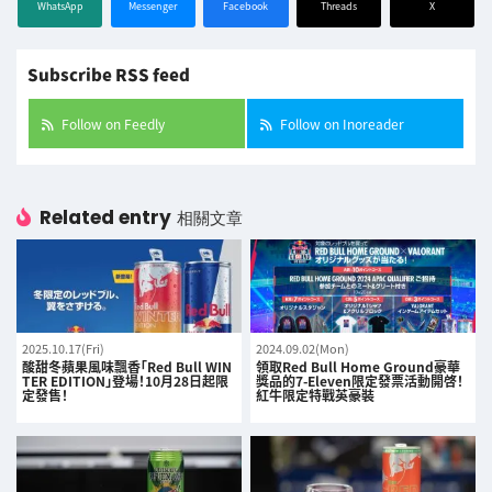
WhatsApp
Messenger
Facebook
Threads
X
Subscribe RSS feed
Follow on Feedly
Follow on Inoreader
Related entry
相關文章
2025.10.17(Fri)
2024.09.02(Mon)
酸甜冬蘋果風味飄香「Red Bull WIN
領取Red Bull Home Ground豪華
TER EDITION」登場！10月28日起限
獎品的7-Eleven限定發票活動開啓！
定發售！
紅牛限定特戰英豪裝