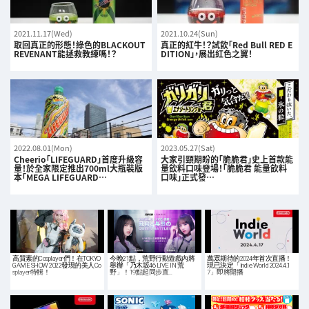
2021.11.17(Wed)
2021.10.24(Sun)
取回真正的形態！綠色的BLACKOUT
真正的紅牛！？試飲「Red Bull RED E
REVENANT能拯救教練嗎！？
DITION」，展出紅色之翼！
2022.08.01(Mon)
2023.05.27(Sat)
Cheerio「LIFEGUARD」首度升級容
大家引頸期盼的「脆脆君」史上首款能
量！於全家限定推出700ml大瓶裝版
量飲料口味登場！「脆脆君 能量飲料
本「MEGA LIFEGUARD…
口味」正式發…
高質素的Cosplayer們！在TOKYO
今晚21點，荒野行動遊戲內將
萬眾期待的2024年首次直播！
GAME SHOW 2022發現的美人Co
舉辦「乃木坂46 LIVE IN 荒
現已決定「Indie World 2024.4.1
splayer特輯！
野」！19點起同步直…
7」即將開播