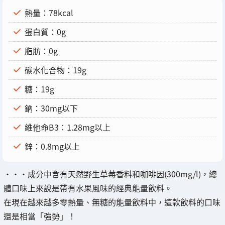
熱量：78kcal
蛋白質：0g
脂肪：0g
碳水化合物：19g
糖：19g
鈉：30mg以下
維他命B3：1.28mg以上
鋅：0.8mg以上
・・・成分中含有天然野生草莓香料和咖啡因(300mg/l)，總
體口味上來說是帶有水果風味的經典能量飲料。
在現在越來越多零熱量、無糖的能量飲料中，這款飲料的口味
還是相當「強勢」！