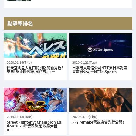
點擊率排名
2020.01.16(Thu)
2020.01.21(Tue)
任天堂明星大亂鬥特別版的新角色！
日本最大電信公司NTT東日本將設
來自「聖火降魔錄-風花雪月」…
立電競公司—NTTe-Sports
2019.11.18(Mon)
2020.03.19(Thu)
Street Fighter V: Champion Edi
FF7 remake電視廣告先行公開！
tion 2020年發表決定 收錄大量
D…