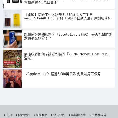
價格高達220萬日圓！
【開箱】這做工也太精美！「尼爾：人工生命
ver.1.22474487139...」與「尼爾：自動人形」原創玻璃杯
能量飲×運動飲料？「Sports Lovers MAX」是否能幫助運
動員補充水分！？
到底味道如何？迷彩包裝的「ZONe INVISIBLE SNIPER」
登場！
《Apple Music》超過6,000萬首歌 免費試用三個月
主頁
關於我們
聯絡我們
使用條約
私隱權政策
招聘翻譯員