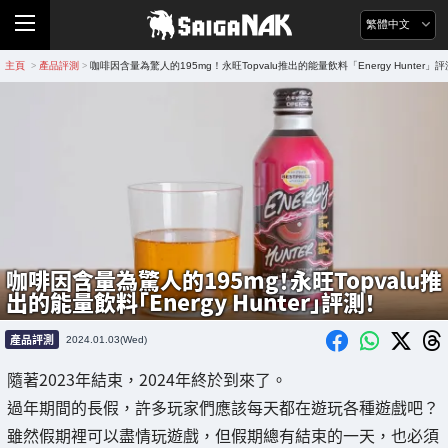
繁體中文
主頁
產品評測
咖啡因含量為驚人的195mg！永旺Topvalu推出的能量飲料「Energy Hunter」
>
>
咖啡因含量為驚人的195mg！永旺Topvalu推
出的能量飲料「Energy Hunter」評測！
產品評測
2024.01.03(Wed)
隨著2023年結束，2024年終於到來了。
過年期間的長假，許多玩家們應該每天都在遊玩各種遊戲吧？
雖然假期裡可以盡情玩遊戲，但假期總有結束的一天，也必須