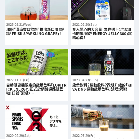
2025.05.21(Wed)
2021.02.20(Sat)
那個“清涼爽口飲料”推出新口味！評
令人開心的大容量！為你送上1包315
論「FRISK SPARKLING GRAPE」！
卡的果凍飲「ENERGY JELLY 300」試
喝心得！
2022.11.11(Fri)
2023.04.23(Sun)
自動販賣機限定的能量飲料「LOKITR
能量飲料？運動飲料？改版升級的「KII
ICK ENERGY」正式於網路通路販售
VA DNS 運動能量飲料」試喝評測！
啦！口號「遊戲，…
2020.02.29(Sat)
2022.07.29(Fri)