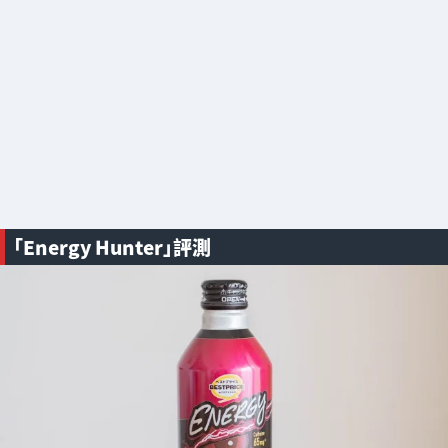
「Energy Hunter」評測