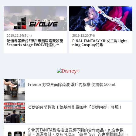
2019.11.24(Sun)
2019.12.20(Fri)
配備專業舞台！神戶市灘區電競設施
FINAL FANTASY XIII女主角Light
「esports stage EVOLVE(進化…
ning Cosplay特集
Frienbr 芳香桌面除菌液 瀨戶內檸檬 便攜裝 500mL
英雄的疲勞恢復！氨基酸能量咖啡「英雄回復」登場！
SNK與TANITA聯名推出意想不到的合作商品，包含步數
計、溫濕度計，以及可以玩「拳皇 '98」的專業體組成計，