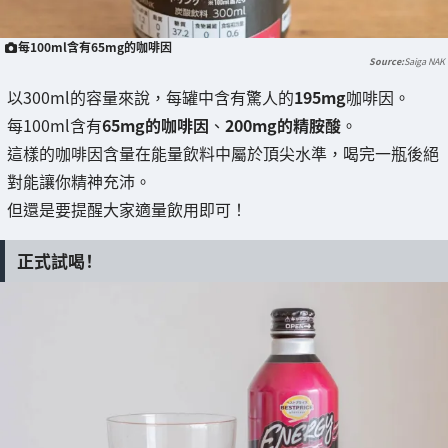
每100ml含有65mg的咖啡因
Saiga NAK
以300ml的容量來說，每罐中含有驚人的
195mg
咖啡因。
每100ml含有
65mg的咖啡因
、
200mg的精胺酸
。
這樣的咖啡因含量在能量飲料中屬於頂尖水準，喝完一瓶後絕
對能讓你精神充沛。
但還是要提醒大家適量飲用即可！
正式試喝！