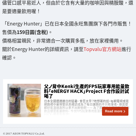
儘管口感平易近人，但由於它含有大量的咖啡因與精胺酸，還
是要適量飲用喔！
「Energy Hunter」已在日本全國永旺集團旗下各門市販售！
售價為
159日圓(含稅)
。
價格相當親民，非常適合一次購買多瓶，放在家裡備用。
關於Energy Hunter的詳細資訊，請至
Topvalu官方網站
進行
確認。
父ノ背中Kenki生產的FPS玩家專用能量飲
料「eNERGY HACK」Project F合作設計試
喝了
日本全國遭遇連日的猛暑。 會否太早？地想著的話，毎朝電視或是
網路裡中暑預警訊息確認成為了每日課題的不只有筆者。 做甚麼
都好氣温過高所以拿不出幹勁呢・・・。 為了那樣的人類說到拯救的
飲品便是能量飲料。 今次FPS玩家專用能量飲料話題的「eNERGY
Read more
HACK」將會有食評！
© 2017 AEON TOPVALU Co.,Ltd.