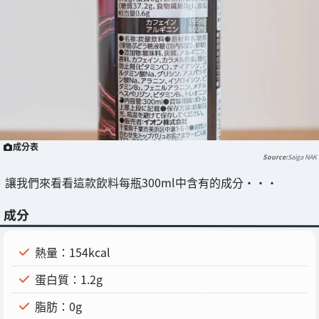
成分表
Saiga NAK
讓我們來看看這款飲料每瓶300ml中含有的成分・・・
成分
熱量：154kcal
蛋白質：1.2g
脂肪：0g