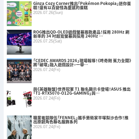
Ginza Cozy Corner推出「Pokémon Pokopia」迷你蛋
糕！還有以百變怪為靈感的蛋糕
2026.07.26(Sun)
ROG推出QD-OLED遊戲螢幕兩款產品！採用 280Hz 刷
新率的 34 吋超寬螢幕與採用 240Hz …
2026.07.25(Sat)
「CEDEC AWARDS 2026」現場報導！《咚奇剛 蕉力全開》
將「破壞」融入遊戲設計，一舉…
2026.07.24(Fri)
與《英雄聯盟》世界冠軍 T1 聯名顯示卡登場！ASUS 推出
「T1-RTX5070-O12G-GAMING」與…
2026.07.24(Fri)
職業電競隊伍「FENNEL」攜手藝術家平塚梨沙合作！推
出原創角色聯名服飾系列
2026.07.24(Fri)