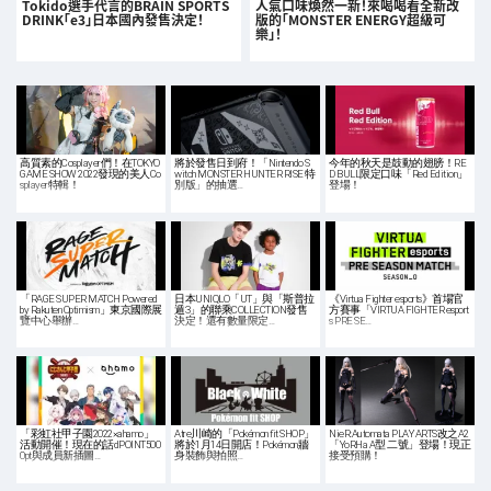
Tokido選手代言的BRAIN SPORTS
人氣口味煥然一新！來喝喝看全新改
DRINK「e3」日本國內發售決定！
版的「MONSTER ENERGY超級可
樂」！
高質素的Cosplayer們！在TOKYO
將於發售日到府！「Nintendo S
今年的秋天是鼓動的翅膀！RE
GAME SHOW 2022發現的美人Co
witch MONSTER HUNTER RISE 特
D BULL限定口味「Red Edition」
splayer特輯！
別版」的抽選…
登場！
「RAGE SUPER MATCH Powered
日本UNIQLO「UT」與「斯普拉
《Virtua Fighter esports》首場官
by Rakuten Optimism」東京國際展
遁3」的聯乘COLLECTION發售
方賽事「VIRTUA FIGHTER esport
覽中心舉辦…
決定！還有數量限定…
s PRE SE…
「彩虹社甲子園2022×ahamo」
Atre川崎的「Pokémon fit SHOP」
NieR:Automata PLAY ARTS改之A2
活動開催！現在的話dPOINT500
將於1月14日開店！Pokémon牆
「YoRHa A型 二號」登場！現正
0pt與成員新插圖…
身裝飾與拍照…
接受預購！