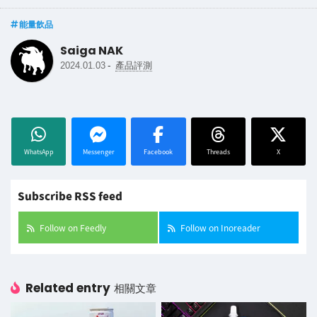
能量飲品
Saiga NAK
-
2024.01.03
產品評測
WhatsApp
Messenger
Facebook
Threads
X
Subscribe RSS feed
Follow on Feedly
Follow on Inoreader
Related entry
相關文章