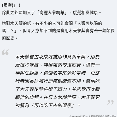
(國産)
」！
除此之外還加入了「
高麗人參精華
」，感覺相當健康。
說到木天蓼的話，有不少的人可能會問「人類可以喝的
嗎！？」，但令人意想不到的是食用木天蓼其實有著一段頗長
的歷史。
木天蓼自古以來就被用作茶和草藥，用於
治療冷敏感、神經痛和恢復疲勞。還有一
種說法認為，這個名字來源於當時一位旅
行者因長途旅行而感到疲憊不堪，當他吃
了木天蓼後就恢復了精力，並能夠再次繼
續他的旅程。在日本北部地區，木天蓼更
被稱為「可以吃下去的溫泉」。
HICAT ー 木天蓼高能量飲料官方網站