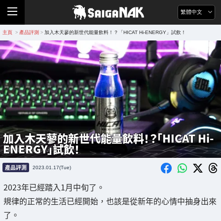
繁體中文
主頁
產品評測
加入木天蓼的新世代能量飲料！？「HICAT Hi-ENERGY」試飲！
>
>
加入木天蓼的新世代能量飲料！？「HICAT Hi-
ENERGY」試飲！
產品評測
2023.01.17(Tue)
2023年已經踏入1月中旬了。
規律的正常的生活已經開始，也該是從新年的心情中抽身出來
了。