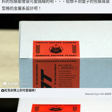
料的包裝都會是可愛路線的吧・・・但想不到盒子的包裝竟是
型格的金屬系設計吧！
紅色封條上的可愛貓咪！
Saiga NAK 編輯部