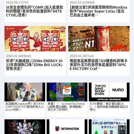
2022.06.17(Fri)
2021.03.10(Wed)
以完全食聞名的「COMP」加入能量飲
【劇透注意】評測萬眾期待的MonEna
料的戰團！革命性的能量飲料「DETE
新作「Monster Super Cola」！是古
CTIVE」發表！
巴自由之繼承者…
2023.01.04(Wed)
2023.02.28(Tue)
祈求「大願成就」！ZONe ENERGY 20
喝起來毫無罪惡感！以9種香料與瑪卡
23年首個新口味「ZONe BIG LUCK」
來提升活力的自然系能量飲料「SPIC
發售決定！
E FACTORY Craf…
高質素的Cosplayer們！在TOKYO
來囉！！「au Smart Pass Premiu
NURO贊助「東京電玩展202
GAME SHOW 2022發現的美人Co
m經典電玩遊戲」新增遊戲！
5」！提供高速光纖線路並設立
splayer特輯！
那位木工師傅的…
攤位