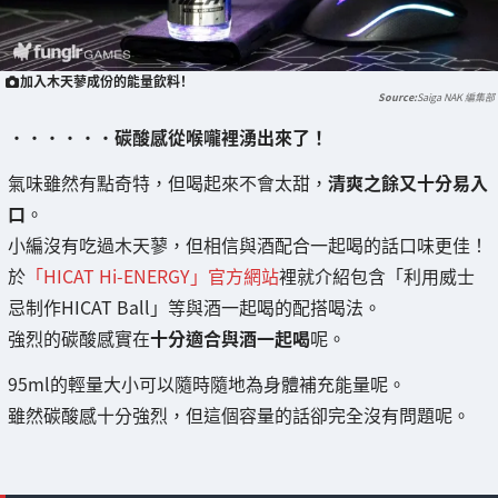
加入木天蓼成份的能量飲料！
Saiga NAK 編集部
・・・・・・
碳酸感從喉嚨裡湧出來了！
氣味雖然有點奇特，但喝起來不會太甜，
清爽之餘又十分易入
口
。
小編沒有吃過木天蓼，但相信與酒配合一起喝的話口味更佳！
於
「HICAT Hi-ENERGY」官方網站
裡就介紹包含「利用威士
忌制作HICAT Ball」等與酒一起喝的配搭喝法。
強烈的碳酸感實在
十分適合與酒一起喝
呢。
95ml的輕量大小可以隨時隨地為身體補充能量呢。
雖然碳酸感十分強烈，但這個容量的話卻完全沒有問題呢。