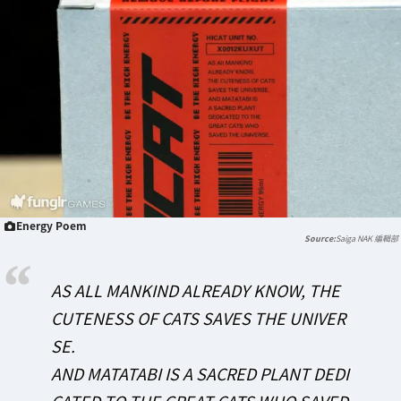
Energy Poem
Saiga NAK 編輯部
AS ALL MANKIND ALREADY KNOW, THE
CUTENESS OF CATS SAVES THE UNIVER
SE.
AND MATATABI IS A SACRED PLANT DEDI
CATED TO THE GREAT CATS WHO SAVED