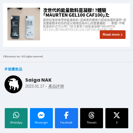
次世代的能量飲料是凝膠！？體驗
「MAURTEN GEL100 CAF100」た
提到玩家就會想到能量飲料，這兩者的關係已經成為理所當然，但
其實最根本的目的是以咖啡因為中心的營養補給……那麼，不喝
能量飲料也可以吧！？這次要來介紹能量凝膠「MAURTEN
GEL100」與「MAURTEN GEL100 CAF100」的試用心得！
Read more
©Ricecurry inc. All rights reserved.
能量飲品
Saiga NAK
-
2023.01.17
產品評測
WhatsApp
Messenger
Facebook
Threads
X