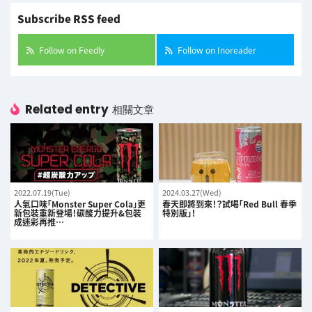
Subscribe RSS feed
Follow on Feedly
Follow on Inoreader
Related entry
相關文章
2022.07.19(Tue)
2024.03.27(Wed)
人氣口味「Monster Super Cola」更
春天即將到來！？試喝「Red Bull 春季
新包裝重新登場！碳酸力提升&包裝
特別版」！
成迷彩再推…