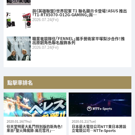
與《英雄聯盟》世界冠軍 T1 聯名顯示卡登場！ASUS 推出
「T1-RTX5070-O12G-GAMING」與…
2026.07.24(Fri)
職業電競隊伍「FENNEL」攜手藝術家平塚梨沙合作！推
出原創角色聯名服飾系列
2026.07.24(Fri)
點擊率排名
2020.01.16(Thu)
2020.01.21(Tue)
任天堂明星大亂鬥特別版的新角色！
日本最大電信公司NTT東日本將設
來自「聖火降魔錄-風花雪月」…
立電競公司—NTTe-Sports