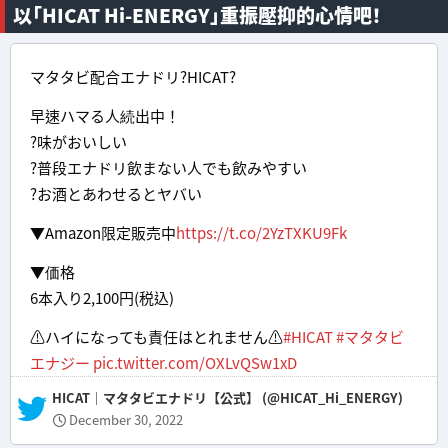
以「HICAT Hi-ENERGY」重振壓抑的心情吧！
マタタビ配合エナドリ?HICAT?
早速ハマる人続出中！
?味がおいしい
?普段エナドリ飲まない人でも飲みやすい
?お酒とあわせるとヤバい
▼Amazon限定販売中
https://t.co/2YzTXKU9Fk
▼価格
6本入り2,100円(税込)
⚠️ハイになっても責任はとれません⚠️
#HICAT
#マタタビ
エナジー
pic.twitter.com/OXLvQSw1xD
— HICAT｜マタタビエナドリ【公式】 (@HICAT_Hi_ENERGY)
December 30, 2022