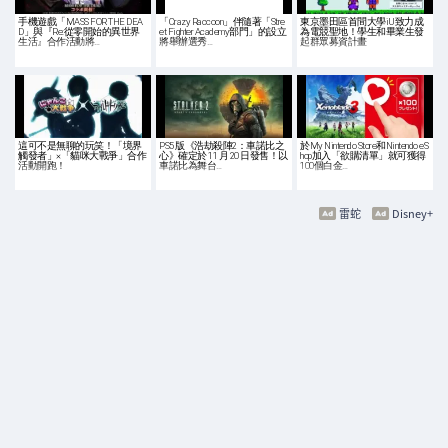
手機遊戲「MASS FOR THE DEA
「Crazy Raccoon」伴隨著「Stre
東京墨田區首間大學iU致力成
D」與『Re:從零開始的異世界
et Fighter Academy部門」的設立
為電競聖地！學生和畢業生發
生活』合作活動將…
將舉辦選秀…
起群眾募資計畫
這可不是無聊的玩笑！「境界
PS5 版《浩劫殺陣2：車諾比之
於My Nintendo Store和Nintendo eS
觸發者」×「貓咪大戰爭」合作
心》確定於 11 月 20 日發售！以
hop加入「欲購清單」就可獲得
活動開跑！
車諾比為舞台…
100個白金…
雷蛇
Disney+