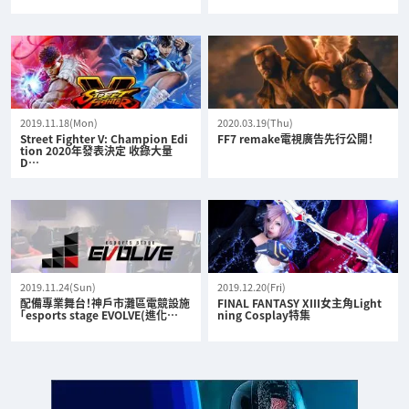
2019.11.18(Mon)
2020.03.19(Thu)
Street Fighter V: Champion Edi
FF7 remake電視廣告先行公開！
tion 2020年發表決定 收錄大量
D…
2019.11.24(Sun)
2019.12.20(Fri)
配備專業舞台！神戶市灘區電競設施
FINAL FANTASY XIII女主角Light
「esports stage EVOLVE(進化…
ning Cosplay特集