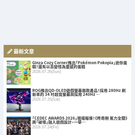
最新文章
Ginza Cozy Corner推出「Pokémon Pokopia」迷你蛋
糕！還有以百變怪為靈感的蛋糕
2026.07.26(Sun)
ROG推出QD-OLED遊戲螢幕兩款產品！採用 280Hz 刷
新率的 34 吋超寬螢幕與採用 240Hz …
2026.07.25(Sat)
「CEDEC AWARDS 2026」現場報導！《咚奇剛 蕉力全開》
將「破壞」融入遊戲設計，一舉…
2026.07.24(Fri)