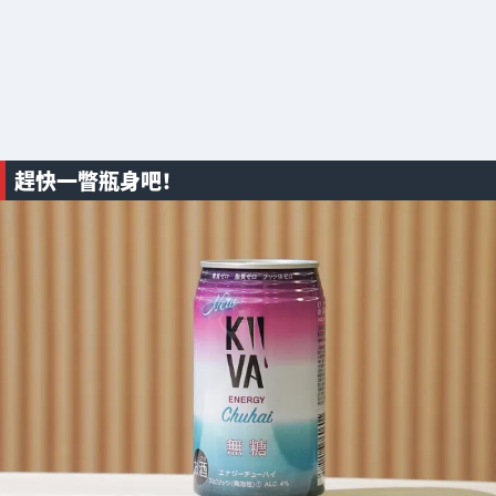
趕快一瞥瓶身吧！