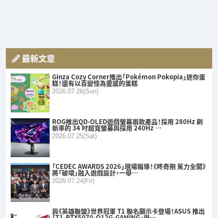
最新文章
Ginza Cozy Corner推出「Pokémon Pokopia」迷你蛋
糕！還有以百變怪為靈感的蛋糕
2026.07.26(Sun)
ROG推出QD-OLED遊戲螢幕兩款產品！採用 280Hz 刷
新率的 34 吋超寬螢幕與採用 240Hz …
2026.07.25(Sat)
「CEDEC AWARDS 2026」現場報導！《咚奇剛 蕉力全開》
將「破壞」融入遊戲設計，一舉…
2026.07.24(Fri)
與《英雄聯盟》世界冠軍 T1 聯名顯示卡登場！ASUS 推出
「T1-RTX5070-O12G-GAMING」與…