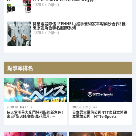
2026.07.24(Fri)
職業電競隊伍「FENNEL」攜手藝術家平塚梨沙合作！推
出原創角色聯名服飾系列
2026.07.24(Fri)
點擊率排名
2020.01.16(Thu)
2020.01.21(Tue)
任天堂明星大亂鬥特別版的新角色！
日本最大電信公司NTT東日本將設
來自「聖火降魔錄-風花雪月」…
立電競公司—NTTe-Sports