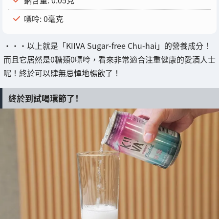
鈉含量: 0.05克
嘌呤: 0毫克
・・・以上就是「KIIVA Sugar-free Chu-hai」的營養成分！
而且它居然是0糖類0嘌呤，看來非常適合注重健康的愛酒人士
呢！終於可以肆無忌憚地暢飲了！
終於到試喝環節了！