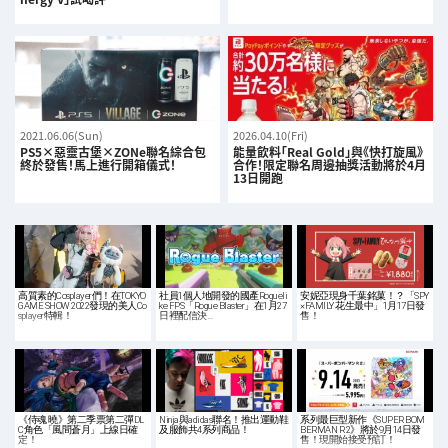
2021.06.06(Sun)
2026.04.10(Fri)
PS5×惡靈古堡×ZONe聯名綜合包
能量飲料「Real Gold」與《快打旋風》
終於發售！馬上進行開箱儀式！
合作！限定聯名周邊抽獎活動將於4月
13日開跑
高質素的Cosplayer們！在TOKYO
社員1個人地開發的國產Rogueli
安妮亞現身千葉銘菓！？「SPY
GAME SHOW 2022發現的美人Co
ke FPS「Rogue Blaster」在1月27
×FAMILY 花生最中」1月17日發
splayer特輯！
日裡配信決…
售！
《侍魂 曉》第二季票第二彈DL
Ninja與adidas聯名！推出運動鞋
系列最巨型新作《SUPER BOM
C角色「風間蒼月」上線日確
及服飾共4系列商品！
BERMAN R 2》將於9月14日發
定！
售！現開始接受預訂！