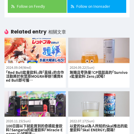
Follow on Feedly
Follow on Inoreader
Related entry
相關文章
2024.09.04(Wed)
2024.09.22(Sun)
「Red Bull能量飲料」與「昊緣」的合作
無糖且零熱量！CP值超高的「Survivo
活動將於秋葉原MOGRA舉辦！購買R
r能量飲料 Zero」試喝！
ed Bull即可獲…
2020.11.15(Sun)
2022.07.17(Sun)
100日圓以下就能買到的奇蹟能量飲
以愛的Skal為人所知的Skal推出的能
料！Sangaria的能量飲料「Miracle E
量飲料「Skal ENERGY」開箱！
nergy V」試喝評…