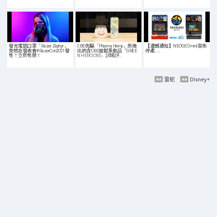
發光電競口罩「Razer Zephyr」
CBD先驅「Pharma Hemp」所推
【遺憾通知】NEOGEO mini宣布
突然在發表會#RazerCon2021發
出的含CBD放鬆系飲品「GREE
停產……
售！立即售罄！
N HERO CBD」試喝評…
雷蛇
Disney+