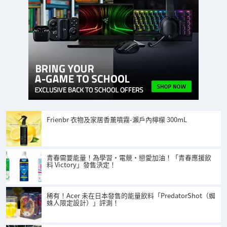
Frienbr 衣物及家居香薰噴霧-瀨戶內檸檬 300mL
青春需要能量！為學習・電競・戀愛加油！「青春應援飲
料 Victory」發售決定！
稀有！Acer 未在日本發售的能量飲料「PredatorShot（蜘
蛛人限定設計）」評測！