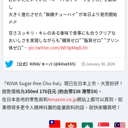
し
大きく進化させた "無糖チューハイ" が本日より発売開始
🎉🎉
甘さスッキリ、キレのある後味で食事にも合うクリアな
おいしさを実現しながらも"糖質ゼロ" "脂質ゼロ" "プリン
体ゼロ"…
pic.twitter.com/WE9pMqdLX9
— 【公式】KIIVA/ キーバ (@kiiva555)
January 30, 2024
「KIIVA Sugar-free Chu-hai」現已在日本上市，大受好評！
銷售價格為
350ml 176日元 (約台幣$38 港幣$9)
。
在日本各地的零售商和
Amazon.co.jp
網站上都可以買到，如
果想得多更令人精神抖擻的能量飲料的話，就快來購買吧！