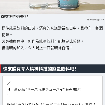
終於到試喝環節了！
Saiga NAK
標準能量飲料的口感，清爽的味道滯留在口中，且帶有一絲酒
精味。
碳酸強度適中，但作為能量飲料可能算是比較弱。
但酒精的加入，令人喝上一口就精神百倍！
快來購買令人精神抖擻的能量飲料吧！
／
🔈 新商品 "キーバ 無糖チューハイ" 販売開始❗
＼
好評いただいていた『キーバ エナジーウォッカ』を継承