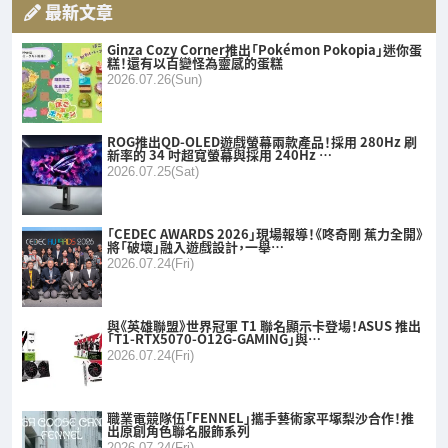
最新文章
Ginza Cozy Corner推出「Pokémon Pokopia」迷你蛋
糕！還有以百變怪為靈感的蛋糕
2026.07.26(Sun)
ROG推出QD-OLED遊戲螢幕兩款產品！採用 280Hz 刷
新率的 34 吋超寬螢幕與採用 240Hz …
2026.07.25(Sat)
「CEDEC AWARDS 2026」現場報導！《咚奇剛 蕉力全開》
將「破壞」融入遊戲設計，一舉…
2026.07.24(Fri)
與《英雄聯盟》世界冠軍 T1 聯名顯示卡登場！ASUS 推出
「T1-RTX5070-O12G-GAMING」與…
2026.07.24(Fri)
職業電競隊伍「FENNEL」攜手藝術家平塚梨沙合作！推
出原創角色聯名服飾系列
2026.07.24(Fri)