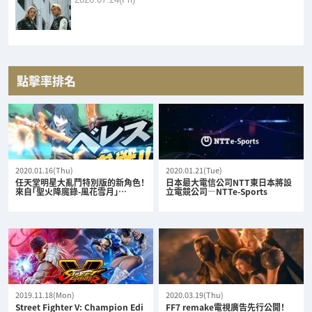
點擊率排名
2020.01.16(Thu)
2020.01.21(Tue)
任天堂明星大亂鬥特別版的新角色！
日本最大電信公司NTT東日本將設
來自「聖火降魔錄-風花雪月」…
立電競公司—NTTe-Sports
2019.11.18(Mon)
2020.03.19(Thu)
Street Fighter V: Champion Edi
FF7 remake電視廣告先行公開！