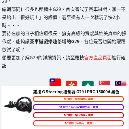
29。
編輯部同仁很多也都藉由G29，首次嘗試了賽車遊戲，無一不
是給出「很好玩！」的評價，甚至還有人一次就玩了快2小
時・・・
要待在家的日子相信還很長，擁有高級的質感與媲美真車的操
作感，能夠讓
賽車遊戲樂趣倍增的G29
，各位是否也開始躍躍
欲試了呢？
想要更加了解G29的詳細資訊，請至羅技
官方產品頁面
進行確
認！
羅技 G Steering 控制器 G29 LPRC-15000d 黑色
前往「蝦皮購物」購買
前往「Yahoo!購物中心」購買
前往「樂天市場」購買
前往「friDay」購買