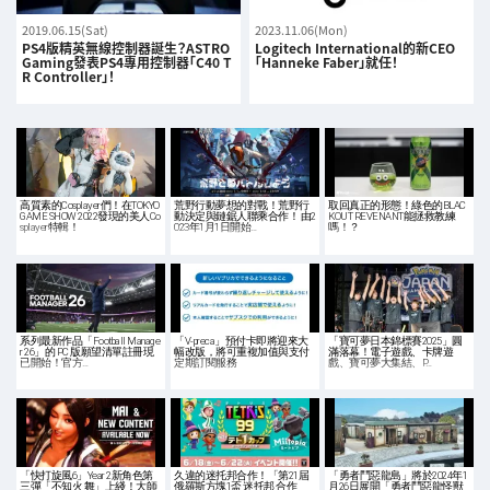
2019.06.15(Sat)
2023.11.06(Mon)
PS4版精英無線控制器誕生？ASTRO
Logitech International的新CEO
Gaming發表PS4專用控制器「C40 T
「Hanneke Faber」就任！
R Controller」！
高質素的Cosplayer們！在TOKYO
荒野行動夢想的對戰！荒野行
取回真正的形態！綠色的BLAC
GAME SHOW 2022發現的美人Co
動決定與鏈鋸人聯乘合作！ 由2
KOUT REVENANT能拯救教練
splayer特輯！
023年1月1日開始…
嗎！？
系列最新作品「Football Manage
「V-preca」預付卡即將迎來大
「寶可夢日本錦標賽2025」圓
r 26」的 PC 版願望清單註冊現
幅改版，將可重複加值與支付
滿落幕！電子遊戲、卡牌遊
已開始！官方…
定期訂閱服務
戲、寶可夢大集結、P…
「快打旋風6」Year 2新角色第
久違的迷托邦合作！「第21屆
「勇者鬥惡龍島」將於2024年1
三彈「不知火 舞」上綫！大師
俄羅斯方塊1盃 迷托邦 合作
月26日展開「勇者鬥惡龍怪獸