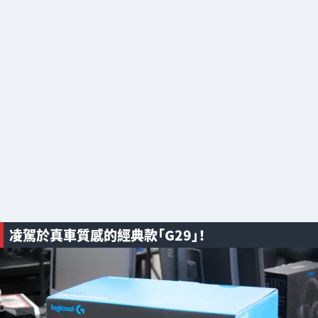
凌駕於真車質感的經典款「G29」！