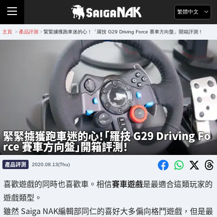
繁體中文
主頁
產品評測
緊緊擄獲跑車迷的心！「羅技 G29 Driving Force 賽車方向盤」開箱評測！
>
>
緊緊擄獲跑車迷的心！「羅技 G29 Driving Fo
rce 賽車方向盤」開箱評測！
產品評測
2020.08.13(Thu)
喜歡遊戲的同時也喜歡車。相信
賽車遊戲
是最適合這類玩家的
遊戲類型。
雖然 Saiga NAK編輯部同仁的喜好大多偏向格鬥遊戲，但是最