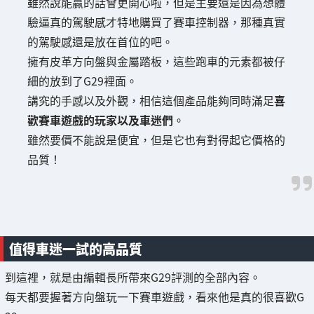
雖然說能贏的話會更開心啦，但是主要還是因為想體
驗逼真的駕駛感才特地購買了賽車控制器，那種真實
的駕駛感還是放在首位的吧。
擁有皮革方向盤與金屬踏板，這些跑車的元素都被仔
細的放到了G29裡面。
講究的手感以及外觀，相信這個產品能夠同時滿足
喜
歡賽車遊戲的玩家以及車迷們
。
雖然要價不能說是便宜，但是它也有對得起它價格的
品質！
值得車迷一試的高品質
到這裡，就是由編輯長所帶來G29評測的全部內容。
每天都要握著方向盤玩一下賽車遊戲，看來他是真的很喜歡G