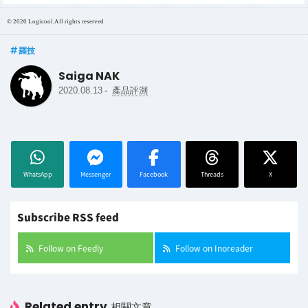
© 2020 Logicool.All rights reserved
羅技
Saiga NAK
-
2020.08.13
產品評測
WhatsApp
Messenger
Facebook
Threads
X
Subscribe RSS feed
Follow on Feedly
Follow on Inoreader
Related entry
相關文章