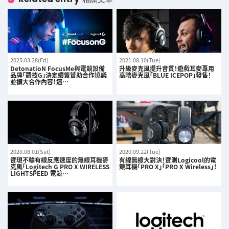
2025.03.28(Fri)
2021.08.10(Tue)
DetonatioN FocusMe與電競設備
升級麥克風提升音質！遊戲耳麥專用
品牌「羅技G」決定續簽贊助合作協議
高階麥克風「BLUE ICEPOP」發售！
並擴大合作內容！邁…
2020.08.01(Sat)
2020.09.22(Tue)
實現不輸有線反應速度的無線耳機麥
有線無線大對決！實測Logicool的電
克風「Logitech G PRO X WIRELESS
競耳機「PRO X」「PRO X Wireless」！
LIGHTSPEED 電競…