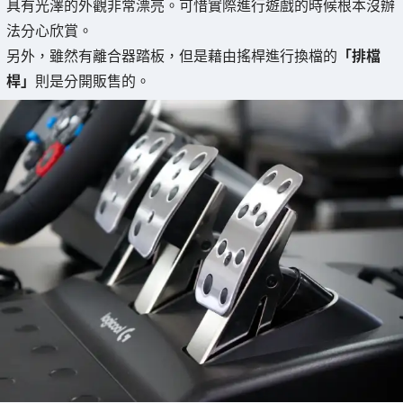
具有光澤的外觀非常漂亮。可惜實際進行遊戲的時候根本沒辦
法分心欣賞。
另外，雖然有離合器踏板，但是藉由搖桿進行換檔的
「排檔
桿」
則是分開販售的。