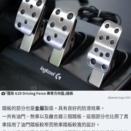
「羅技 G29 Driving Force 賽車方向盤」踏板
Saiga NAK
踏板的部分也是
金屬
製造。具有良好的防滑效果。
一共有油門、煞車以及離合器三個踏板，這個部分也比照了真
車採用了油門踏板較窄而煞車踏板較寬的設計。