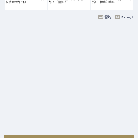
段位新增內部段…
祭！」開催！
篇3」聯動活動第…
雷蛇
Disney+