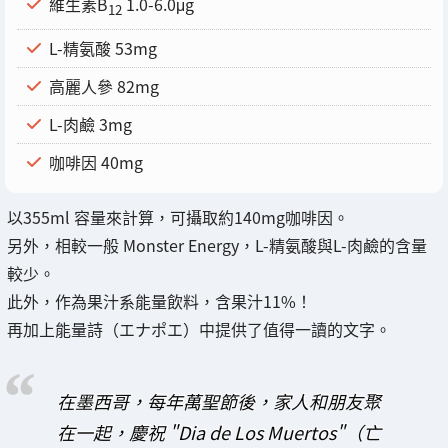
維生素B
1.0-6.0μg
12
L-精氨酸 53mg
高麗人參 82mg
L-肉鹼 3mg
咖啡因 40mg
以355ml 容量來計算，可攝取約140mg咖啡因。
另外，相較一般 Monster Energy，L-精氨酸與L-肉鹼的含量
較少。
此外，作為果汁系能量飲料，含果汁11%！
再加上能量詩（エナポエ）中提供了值得一讀的文字。
在墨西哥，每年萬聖節後，家人和朋友聚
在一起，慶祝 "Dia de Los Muertos"（亡