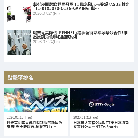
與《英雄聯盟》世界冠軍 T1 聯名顯示卡登場！ASUS 推出
「T1-RTX5070-O12G-GAMING」與…
2026.07.24(Fri)
職業電競隊伍「FENNEL」攜手藝術家平塚梨沙合作！推
出原創角色聯名服飾系列
2026.07.24(Fri)
點擊率排名
2020.01.16(Thu)
2020.01.21(Tue)
任天堂明星大亂鬥特別版的新角色！
日本最大電信公司NTT東日本將設
來自「聖火降魔錄-風花雪月」…
立電競公司—NTTe-Sports