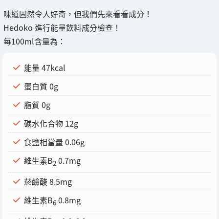
味道固然令人好奇，但我們先來看看成分！
Hedoko 進行能量飲料成分檢查！
每100ml含量為：
能量 47kcal
蛋白質 0g
脂質 0g
碳水化合物 12g
食鹽相當量 0.06g
維生素B
0.7mg
2
菸鹼酸 8.5mg
維生素B
0.8mg
6