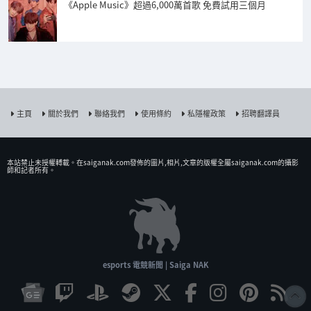
《Apple Music》超過6,000萬首歌 免費試用三個月
主頁
關於我們
聯絡我們
使用條約
私隱權政策
招聘翻譯員
本站禁止未授權𨍭載。在saiganak.com發佈的圖片,相片,文章的版權全屬saiganak.com的攝影
師和記者所有。
esports 電競新聞 | Saiga NAK