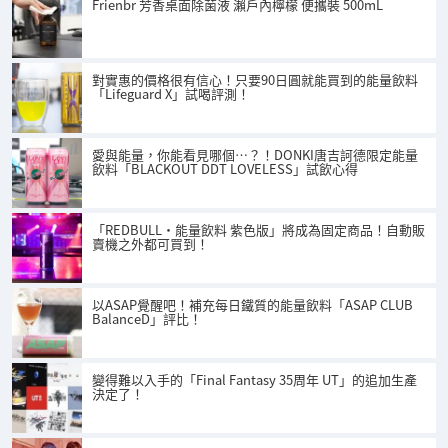
Frienbr 芳香桌面除菌液 瀨戶內檸檬 便攜裝 500mL
對實惠的價格很有信心！只要90日圓就能買到的能量飲料
「Lifeguard X」試喝評測！
愛與能量，你能看見哪個…？！DONKI唐吉訶德限定能量
飲料「BLACKOUT DDT LOVELESS」試飲心得
「REDBULL・能量飲料 紫色版」將成為固定商品！自動販
賣機之外都可買到！
以ASAP覺醒吧！補充每日鐵質的能量飲料「ASAP CLUB
BalanceD」評比！
變得難以入手的「Final Fantasy 35周年 UT」的追加生產
決定了！