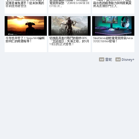
冠軍是傘兔選手！從未加冕的
電競滑鼠墊「ZOWIE G-SR-SE DE
藉出色的瞄準能力與明星氣質
菲莉使用者登頂
EP BLUE」
將為直播部門注入…
今年也辛苦了！Saiga NAK編輯
切換面具進行戰鬥的動作RPG
SteelSeries超輕量電競滑鼠Aerox
部同仁的精選報導！
「艾諾提亞：失落之歌」於9月
3 2022 Edition登場！
19日(四)正式發售！
雷蛇
Disney+