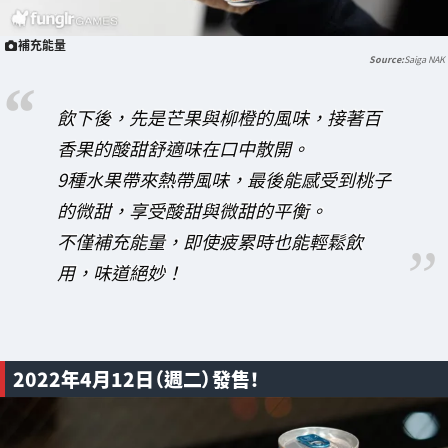
補充能量
Saiga NAK
飲下後，先是芒果與柳橙的風味，接著百
香果的酸甜舒適味在口中散開。
9種水果帶來熱帶風味，最後能感受到桃子
的微甜，享受酸甜與微甜的平衡。
不僅補充能量，即使疲累時也能輕鬆飲
用，味道絕妙！
2022年4月12日（週二）發售！