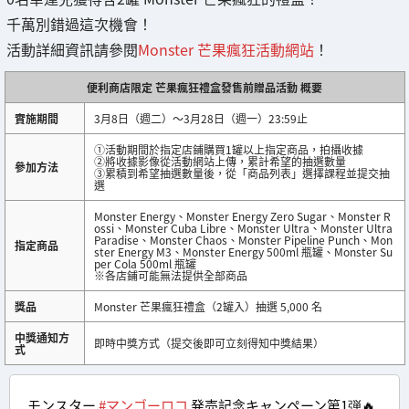
千萬別錯過這次機會！
活動詳細資訊請參閱
Monster 芒果瘋狂活動網站
！
便利商店限定 芒果瘋狂禮盒發售前贈品活動 概要
實施期間
3月8日（週二）～3月28日（週一）23:59止
➀活動期間於指定店鋪購買1罐以上指定商品，拍攝收據
➁將收據影像從活動網站上傳，累計希望的抽選數量
參加方法
➂累積到希望抽選數量後，從「商品列表」選擇課程並提交抽
選
Monster Energy、Monster Energy Zero Sugar、Monster R
ossi、Monster Cuba Libre、Monster Ultra、Monster Ultra
Paradise、Monster Chaos、Monster Pipeline Punch、Mon
指定商品
ster Energy M3、Monster Energy 500ml 瓶罐、Monster Su
per Cola 500ml 瓶罐
※各店鋪可能無法提供全部商品
獎品
Monster 芒果瘋狂禮盒（2罐入）抽選 5,000 名
中獎通知方
即時中獎方式（提交後即可立刻得知中獎結果）
式
モンスター
#マンゴーロコ
発売記念キャンペーン第1弾🔥