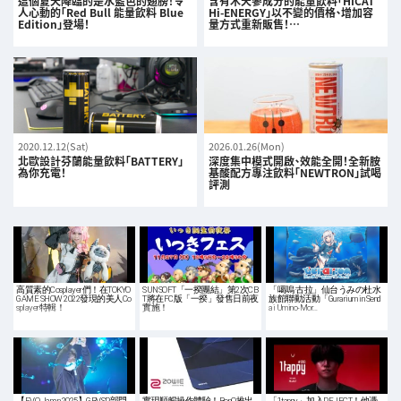
這個夏天降臨的是水藍色的翅膀！令
含有木天蓼成分的能量飲料「HICAT
人心動的「Red Bull 能量飲料 Blue
Hi-ENERGY」以不變的價格、增加容
Edition」登場！
量方式重新販售！…
2020.12.12(Sat)
2026.01.26(Mon)
北歐設計芬蘭能量飲料「BATTERY」
深度集中模式開啟、效能全開！全新胺
為你充電！
基酸配方專注飲料「NEWTRON」試喝
評測
高質素的Cosplayer們！在TOKYO
SUNSOFT「一揆團結」第2次CB
「噶嗚·古拉」仙台うみの杜水
GAME SHOW 2022發現的美人Co
T將在FC版「一揆」發售日前夜
族館聯動活動「Gurarium in Send
splayer特輯！
實施！
ai Umino-Mor…
【EVO Japan 2025】GBVSR部門
實現順暢操作體驗！BenQ推出
「1tappy」加入REJECT！他憑