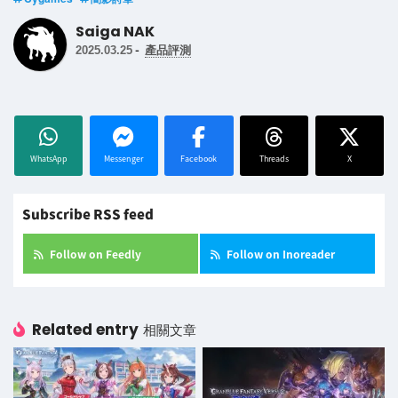
Saiga NAK
-
2025.03.25
產品評測
WhatsApp
Messenger
Facebook
Threads
X
Subscribe RSS feed
Follow on Feedly
Follow on Inoreader
Related entry
相關文章