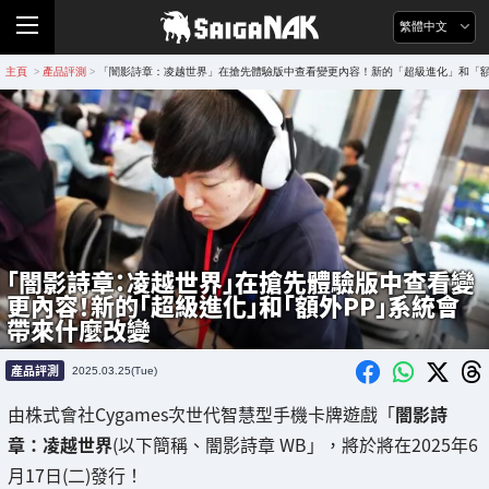
繁體中文
主頁
產品評測
「闇影詩章：凌越世界」在搶先體驗版中查看變更內容！新的「超級進化」和「額
>
>
「闇影詩章：凌越世界」在搶先體驗版中查看變
更內容！新的「超級進化」和「額外PP」系統會
帶來什麼改變
產品評測
2025.03.25(Tue)
由株式會社Cygames次世代智慧型手機卡牌遊戲「
闇影詩
章：凌越世界
(以下簡稱、闇影詩章 WB」，將於將在2025年6
月17日(二)發行！