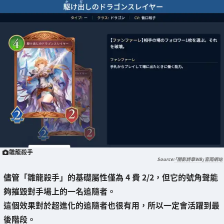
雛龍殺手
「闇影詩章WB」官雨網站
儘管「雛龍殺手」的基礎屬性僅為 4 費 2/2，
但它的號角聲能
夠摧毀對手場上的一名追隨者
。
這個效果對於超進化的追隨者也很有用，所以一定會活躍到最
後階段。