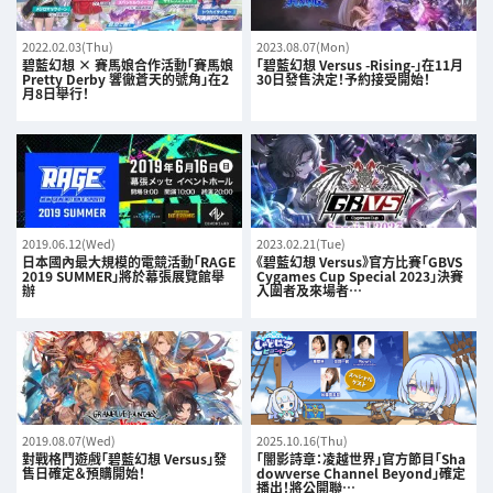
2022.02.03(Thu)
2023.08.07(Mon)
碧藍幻想 × 賽馬娘合作活動「賽馬娘
「碧藍幻想 Versus -Rising-」在11月
Pretty Derby 響徹蒼天的號角」在2
30日發售決定！予約接受開始！
月8日舉行！
2019.06.12(Wed)
2023.02.21(Tue)
日本國內最大規模的電競活動「RAGE
《碧藍幻想 Versus》官方比賽「GBVS
2019 SUMMER」將於幕張展覽館舉
Cygames Cup Special 2023」決賽
辦
入圍者及來場者…
2019.08.07(Wed)
2025.10.16(Thu)
對戰格鬥遊戲「碧藍幻想 Versus」發
「闇影詩章：凌越世界」官方節目「Sha
售日確定＆預購開始！
dowverse Channel Beyond」確定
播出！將公開聯…