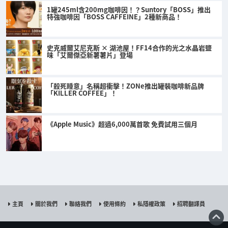
1罐245ml含200mg咖啡因！？Suntory「BOSS」推出
特強咖啡因「BOSS CAFFEINE」2種新商品！
史克威爾艾尼克斯 × 湖池屋！FF14合作的光之水晶岩鹽
味「艾爾傑亞新薯薯片」登場
「殺死睡意」名稱超衝擊！ZONe推出罐裝咖啡新品牌
「KILLER COFFEE」！
《Apple Music》超過6,000萬首歌 免費試用三個月
主頁
關於我們
聯絡我們
使用條約
私隱權政策
招聘翻譯員