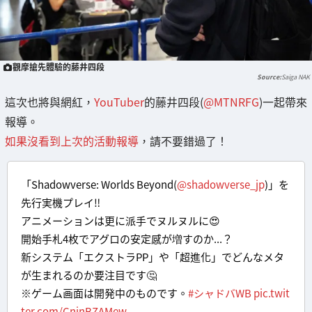
觀摩搶先體驗的藤井四段
Saiga NAK
這次也將與網紅，
YouTuber
的藤井四段(
@MTNRFG
)一起帶來
報導。
如果沒看到上次的活動報導
，請不要錯過了！
「Shadowverse: Worlds Beyond(
@shadowverse_jp
)」を
先行実機プレイ‼️
アニメーションは更に派手でヌルヌルに😍
開始手札4枚でアグロの安定感が増すのか...？
新システム「エクストラPP」や「超進化」でどんなメタ
が生まれるのか要注目です🤔
※ゲーム画面は開発中のものです。
#シャドバWB
pic.twit
ter.com/CnjnBZAMew