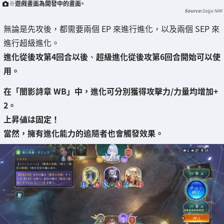
※遊戲畫面為開發中的畫面。
Saiga NAK
無論是先攻後，都需要兩個 EP 來進行進化，以及兩個 SEP 來
進行超級進化。
進化從後攻第4回合以後
、
超級進化從後攻第6回合開始可以使
用。
在「闇影詩章 WB」中，
進化可分別獲得攻擊力/力量均增加+
2
。
上昇値は固定！
當然，擁有進化能力的追隨者也會觸發效果。