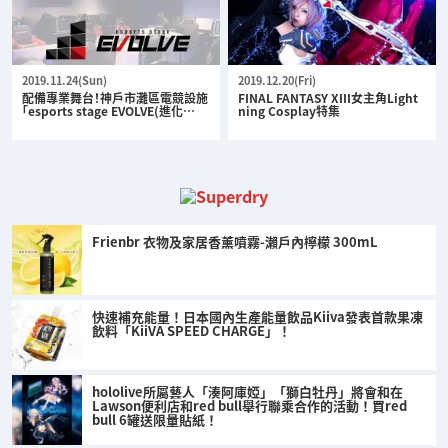
2019.11.24(Sun)
2019.12.20(Fri)
配備專業舞台！神戶市灘區電競設施
FINAL FANTASY XIII女主角Light
「esports stage EVOLVE(進化…
ning Cosplay特集
Frienbr 衣物及家居香薰噴霧-瀨戶內檸檬 300mL
快速補充能量！日本國內生產能量飲品Kiiva發表首款果凍
飲料「KiiVA SPEED CHARGE」！
hololive所屬藝人「湊阿庫婭」「獅白牡丹」將會和在
Lawson便利店和red bull舉行聯乘合作的活動！買red
bull 6罐送限量貼紙！