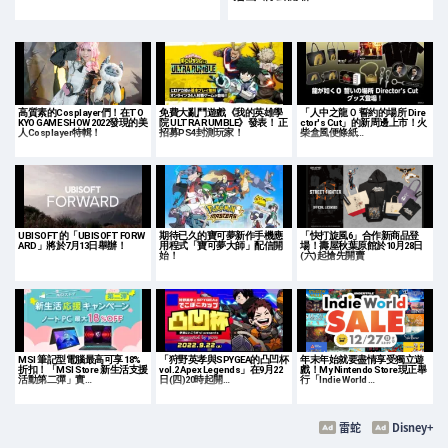
高質素的Cosplayer們！在TO
免費大亂鬥遊戲《我的英雄學
「人中之龍０ 誓約的場所 Dire
KYO GAME SHOW 2022發現的美
院 ULTRA RUMBLE》發表！ 正
ctor's Cut」的新周邊上市！火
人Cosplayer特輯！
招募PS4封測玩家！
柴盒風便條紙…
UBISOFT的「UBISOFT FORW
期待已久的寶可夢新作手機應
「快打旋風6」合作新商品登
ARD」將於7月13日舉辦！
用程式「寶可夢大師」配信開
場！壽屋秋葉原館於10月28日
始！
(六)起搶先開賣
MSI 筆記型電腦最高可享 18%
「狩野英孝與SPYGEA的凸凹杯
年末年始就要盡情享受獨立遊
折扣！「MSI Store 新生活支援
vol.2 Apex Legends」在9月22
戲！My Nintendo Store現正舉
活動第二彈」實…
日(四)20時起開…
行「Indie World …
雷蛇
Disney+