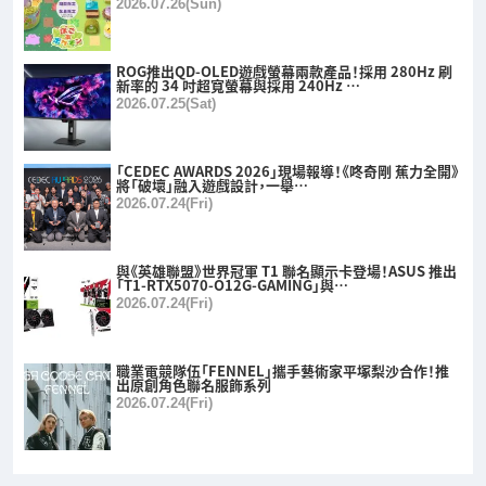
2026.07.26(Sun)
ROG推出QD-OLED遊戲螢幕兩款產品！採用 280Hz 刷
新率的 34 吋超寬螢幕與採用 240Hz …
2026.07.25(Sat)
「CEDEC AWARDS 2026」現場報導！《咚奇剛 蕉力全開》
將「破壞」融入遊戲設計，一舉…
2026.07.24(Fri)
與《英雄聯盟》世界冠軍 T1 聯名顯示卡登場！ASUS 推出
「T1-RTX5070-O12G-GAMING」與…
2026.07.24(Fri)
職業電競隊伍「FENNEL」攜手藝術家平塚梨沙合作！推
出原創角色聯名服飾系列
2026.07.24(Fri)