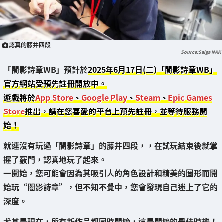
認真的藤井四段
Saiga NAK
「闇影詩章WB」預計於
2025年6月17日(二)
「闇影詩章WB」
官方網站受預先註冊開放中。
遊戲將於
App Store
、
Google Play
、
Steam
、
Epic Games
Store
推出，請在您喜愛的平台上預先註冊，並等待服務開
始！
就連沒有玩過「闇影詩章」的藤井四段，，在試玩結束後就掌
握了竅門，認真地玩了起來。
一開始，您可能會因為其吸引人的角色設計和精美的圖形而開
始玩“闇影詩章”，但不知不覺中，您會發現自己迷上了它的
深度。
尤其是現在，所有新作品都同時開始，這是開始的最佳時機！