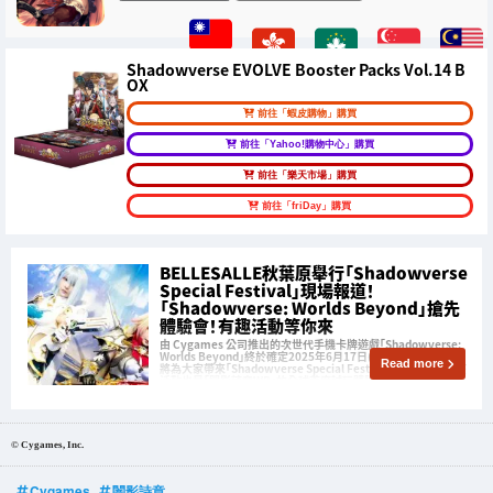
Shadowverse EVOLVE Booster Packs Vol.14 B
OX
前往「蝦皮購物」購買
前往「Yahoo!購物中心」購買
前往「樂天市場」購買
前往「friDay」購買
BELLESALLE秋葉原舉行「Shadowverse
Special Festival」現場報道！
「Shadowverse: Worlds Beyond」搶先
體驗會！有趣活動等你來
由 Cygames 公司推出的次世代手機卡牌遊戲「Shadowverse:
Worlds Beyond」終於確定2025年6月17日(二)正式上綫！ 本次
Read more
將為大家帶來「Shadowverse Special Festival」的現場報導，該
活動也是「闇影詩章WB」的全球首度試玩體驗會。
© Cygames, Inc.
Cygames
闇影詩章