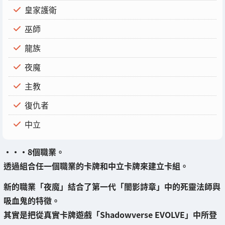
皇家護衛
巫師
龍族
夜魔
主教
復仇者
中立
・・・8個職業。
透過組合任一個職業的卡牌和中立卡牌來建立卡組。
新的職業「夜魔」結合了第一代「闇影詩章」中的
死靈法師與
吸血鬼的特徵。
其實是把從真實卡牌遊戲「Shadowverse EVOLVE」中所登