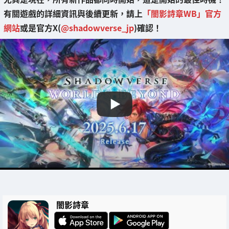
有關遊戲的詳細資訊與後續更新，請上
「闇影詩章WB」官方
網站
或是官方X(
@shadowverse_jp
)確認！
闇影詩章