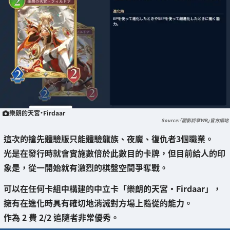
樂朗的天宮・Firdaar
「闇影詩章WB」官方網站
這次的搶先體驗版只能體驗龍族、夜魔、復仇者3個職業。
光是在發行時就會實施數倍於此數目的卡牌，但目前給人的印
象是，
從一開始就有激烈的棋盤空間爭奪戰
。
可以在任何卡組中構建的中立卡「樂朗的天宮・Firdaar」，
擁有
在進化時具有確切地消滅對方場上隨從的
能力。
作為 2 費 2/2 追隨者非常優秀。