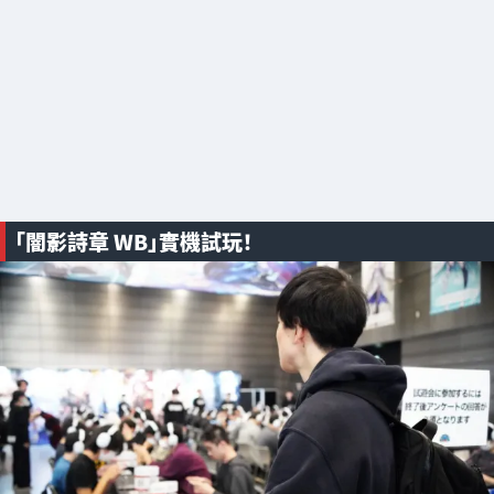
「闇影詩章 WB」實機試玩！