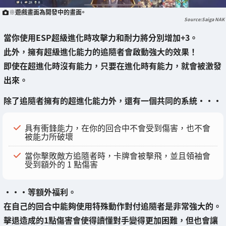
※遊戲畫面為開發中的畫面。
Saiga NAK
當你使用ESP
超級進化時攻擊力和耐力將分別增加+3
。
此外，擁有超級進化能力的追隨者會啟動強大的效果！
即使在超進化時沒有能力，
只要在進化時有能力，就會被激發
出來
。
除了追隨者擁有的超進化能力外，還有一個共同的系統・・・
具有衝鋒能力，在你的回合中不會受到傷害，也不會
被能力所破壞
當你擊敗敵方追隨者時，卡牌會被擊飛，並且領袖會
受到額外的 1 點傷害
・・・等額外福利。
在自己的回合中能夠使用特殊動作對付追隨者是非常強大的。
擊退造成的1點傷害會使得讀懂對手變得更加困難，但也會讓