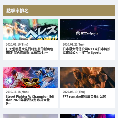
點擊率排名
2020.01.16(Thu)
2020.01.21(Tue)
任天堂明星大亂鬥特別版的新角色！
日本最大電信公司NTT東日本將設
來自「聖火降魔錄-風花雪月」…
立電競公司—NTTe-Sports
2019.11.18(Mon)
2020.03.19(Thu)
Street Fighter V: Champion Edi
FF7 remake電視廣告先行公開！
tion 2020年發表決定 收錄大量
D…