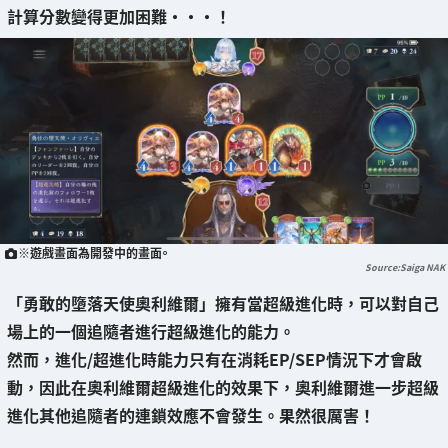
計算分數變得更加困難・・・！
※遊戲畫面為開發中的畫面。
Saiga NAK
「勇敢的墮落天使奧利維爾」擁有
當超級進化時，可以對自己
場上的一個追隨者進行超級進化
的能力。
然而，
進化/超進化時能力只有在消耗EP/SEP情況下才會啟
動
，因此在奧利維爾超級進化的效果下，奧利維爾進一步超級
進化其他追隨者的連鎖效應
不會發生
。果然很厲害！