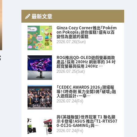
最新文章
Ginza Cozy Corner推出「Pokém
on Pokopia」迷你蛋糕！還有以百
變怪為靈感的蛋糕
2026.07.26(Sun)
ROG推出QD-OLED遊戲螢幕兩款
產品！採用 280Hz 刷新率的 34 吋
超寬螢幕與採用 240Hz …
2026.07.25(Sat)
「CEDEC AWARDS 2026」現場報
導！《咚奇剛 蕉力全開》將「破壞」融
入遊戲設計，一舉…
2026.07.24(Fri)
與《英雄聯盟》世界冠軍 T1 聯名顯
示卡登場！ASUS 推出「T1-RTX507
0-O12G-GAMING」與…
2026.07.24(Fri)