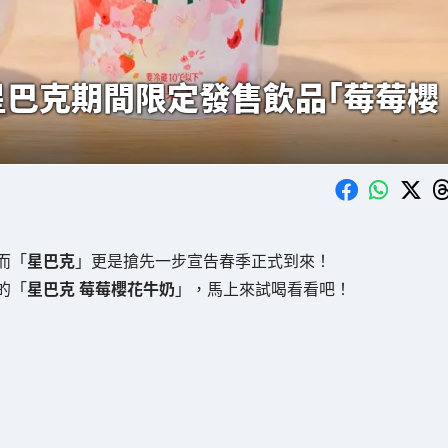
星巴克期間限定發售飲品「莓莓櫻
而「
星巴克
」更是搶先一步宣告春季正式到來！
的「
星巴克 莓莓櫻花牛奶
」，馬上來試喝看看吧！