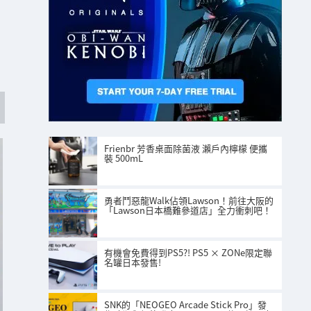
Frienbr 芳香桌面除菌液 瀨戶內檸檬 便攜
裝 500mL
勇者鬥惡龍Walk佔領Lawson！前往大阪的
「Lawson日本橋難參道店」全力衝刺吧！
有機會免費得到PS5?! PS5 × ZONe限定聯
名罐日本發售!
SNK的「NEOGEO Arcade Stick Pro」發