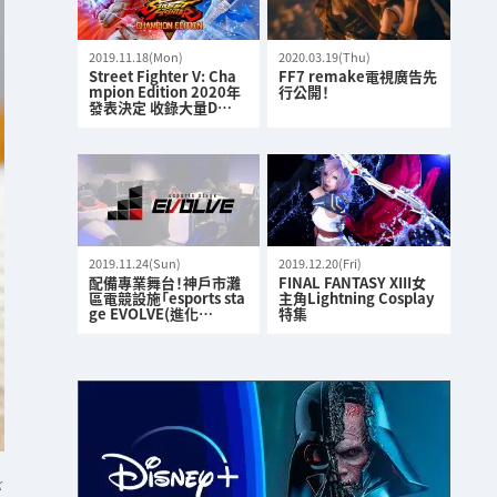
2019.11.18(Mon)
2020.03.19(Thu)
Street Fighter V: Cha
FF7 remake電視廣告先
mpion Edition 2020年
行公開！
發表決定 收錄大量D…
2019.11.24(Sun)
2019.12.20(Fri)
配備專業舞台！神戶市灘
FINAL FANTASY XIII女
區電競設施「esports sta
主角Lightning Cosplay
ge EVOLVE(進化…
特集
K