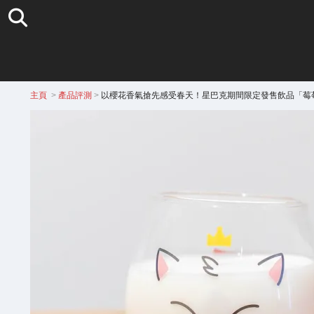
主頁
>
產品評測
>
以櫻花香氣搶先感受春天！星巴克期間限定發售飲品「莓