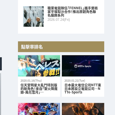
職業電競隊伍「FENNEL」攜手藝術
家平塚梨沙合作！推出原創角色聯
名服飾系列
2026.07.24(Fri)
點擊率排名
2020.01.16(Thu)
2020.01.21(Tue)
任天堂明星大亂鬥特別版
日本最大電信公司NTT東
的新角色！來自「聖火降魔
日本將設立電競公司—N
錄-風花雪月」…
TTe-Sports