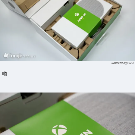
Saiga NAK
啪