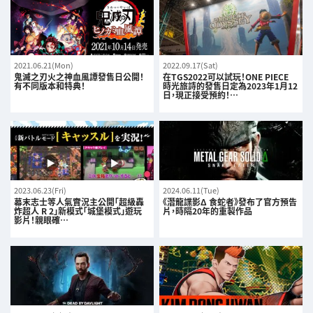
2021.06.21(Mon)
2022.09.17(Sat)
鬼滅之刃火之神血風譚發售日公開！
在TGS2022可以試玩！ONE PIECE
有不同版本和特典！
時光旅詩的發售日定為2023年1月12
日，現正接受預約！…
2023.06.23(Fri)
2024.06.11(Tue)
幕末志士等人氣實況主公開「超級轟
《潛龍諜影Δ 食蛇者》發布了官方預告
炸超人 R 2」新模式「城堡模式」遊玩
片，時隔20年的重製作品
影片！親眼確…