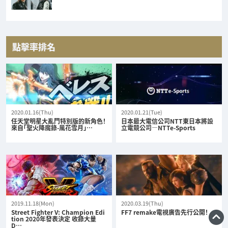
點擊率排名
2020.01.16(Thu)
2020.01.21(Tue)
任天堂明星大亂鬥特別版的新角色！
日本最大電信公司NTT東日本將設
來自「聖火降魔錄-風花雪月」…
立電競公司—NTTe-Sports
2019.11.18(Mon)
2020.03.19(Thu)
Street Fighter V: Champion Edi
FF7 remake電視廣告先行公開！
tion 2020年發表決定 收錄大量
D…