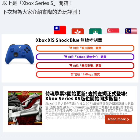
以上是「Xbox Series S」開箱！
下次想為大家介紹實際的遊玩評測！
Xbox X|S Shock Blue 無線控制器
前往「蝦皮購物」購買
前往「Yahoo!購物中心」購買
前往「樂天市場」購買
前往「friDay」購買
侍魂季票3開始更新！查姆查姆正式登場！
Xbox Series XS版也開始同步販售！
SNK的得意之作「侍魂」在進入2021年後隨即就公開將新增人氣角
色「查姆查姆」(ChumChum)以及月華劍士角色「高嶺響」跨作參戰
等季票3的諸多內容。此外更在2月21日的直播節目「第2回 日本格
鬥遊戲廠商聯合會」當中驚喜公布了季票3的第4彈將會有Arc
System Works所開發的「聖騎士之戰」(GUILTY G
Read more