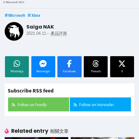
© Microsoft 2021
Microsoft
Xbox
Saiga NAK
-
2021.04.11
產品評測
WhatsApp
Messenger
Facebook
Threads
X
Subscribe RSS feed
Follow on Feedly
Follow on Inoreader
Related entry
相關文章