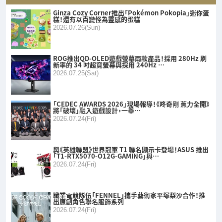
Ginza Cozy Corner推出「Pokémon Pokopia」迷你蛋
糕！還有以百變怪為靈感的蛋糕
2026.07.26(Sun)
ROG推出QD-OLED遊戲螢幕兩款產品！採用 280Hz 刷
新率的 34 吋超寬螢幕與採用 240Hz …
2026.07.25(Sat)
「CEDEC AWARDS 2026」現場報導！《咚奇剛 蕉力全開》
將「破壞」融入遊戲設計，一舉…
2026.07.24(Fri)
與《英雄聯盟》世界冠軍 T1 聯名顯示卡登場！ASUS 推出
「T1-RTX5070-O12G-GAMING」與…
2026.07.24(Fri)
職業電競隊伍「FENNEL」攜手藝術家平塚梨沙合作！推
出原創角色聯名服飾系列
2026.07.24(Fri)