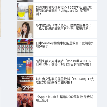
對實惠的價格很有信心！只要90日圓就能
買到的能量飲料「Lifeguard X」試喝評
測！
冬季限定的「橘子風味」陪你度過寒冬！
「Red Bull能量飲料冬季版」試喝評測！
K
日本Suntory推出牛奶能量飲品！竟然意外
地好喝？
酸甜冬蘋果風味飄香「Red Bull WINTER
EDITION」登場！10月28日起限定發售！
堀江貴文監製的能量飲料「HOLIXIR」已完
成配方升級將在全國發售！
《Apple Music》超過6,000萬首歌 免費試
用三個月