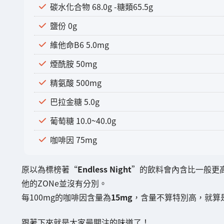
碳水化合物 68.0g -糖類65.5g
鹽份 0g
維他命B6 5.0mg
煙酰胺 50mg
精氨酸 500mg
巴拉金糖 5.0g
葡萄糖 10.0~40.0g
咖啡因 75mg
原以為標榜著“
Endless Night
”的飲料會內含比一般更
他的ZONe並沒有分別。
每100mg的咖啡因含量為
15mg
，含量不算特別高，就算
跟著下來就是大家最關注的味道了！