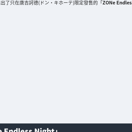
二)推出了只在唐吉訶德(ドン・キホーテ)限定發售的「
ZONe Endles
ndless Night」