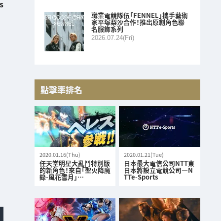
s
職業電競隊伍「FENNEL」攜手藝術
家平塚梨沙合作！推出原創角色聯
名服飾系列
2026.07.24(Fri)
點擊率排名
2020.01.16(Thu)
2020.01.21(Tue)
任天堂明星大亂鬥特別版
日本最大電信公司NTT東
的新角色！來自「聖火降魔
日本將設立電競公司—N
錄-風花雪月」…
TTe-Sports