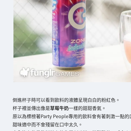
倒進杯子時可以看到飲料的液體呈現白白的粉紅色。
杯子裡並傳出像是
草莓牛奶
一樣的甜甜香氣。
原以為標榜著Party People專用的飲料會有著刺激一
甜味適中而不會殘留在口中太久。