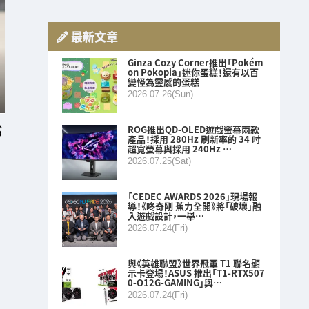
最新文章
Ginza Cozy Corner推出「Pokém
on Pokopia」迷你蛋糕！還有以百
變怪為靈感的蛋糕
2026.07.26(Sun)
ROG推出QD-OLED遊戲螢幕兩款
產品！採用 280Hz 刷新率的 34 吋
超寬螢幕與採用 240Hz …
2026.07.25(Sat)
「CEDEC AWARDS 2026」現場報
導！《咚奇剛 蕉力全開》將「破壞」融
入遊戲設計，一舉…
2026.07.24(Fri)
與《英雄聯盟》世界冠軍 T1 聯名顯
示卡登場！ASUS 推出「T1-RTX507
0-O12G-GAMING」與…
2026.07.24(Fri)