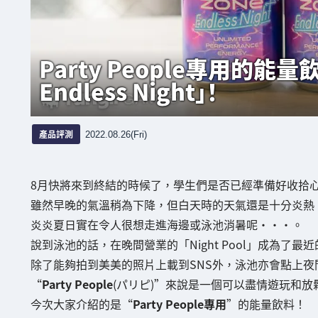
Party People專用的能量
Endless Night」！
產品評測
2022.08.26(Fri)
8月快將來到終結的時候了，學生們是否已經準備好收拾
雖然早晚的氣溫稍為下降，但白天時的天氣還是十分炎熱
炎炎夏日實在令人很想走進海邊或泳池消暑呢・・・。
說到泳池的話，在晚間營業的「Night Pool」成為了最
除了能夠拍到美美的照片上載到SNS外，泳池亦會點上
“
Party People
(パリピ)”來說是一個可以盡情遊玩和放
今次大家介紹的是“
Party People專用
”的能量飲料！