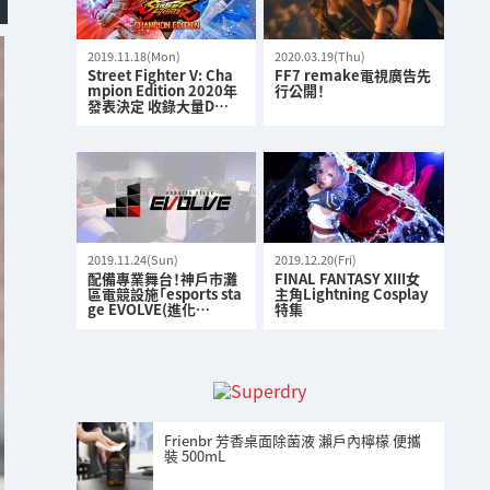
2019.11.18(Mon)
2020.03.19(Thu)
Street Fighter V: Cha
FF7 remake電視廣告先
mpion Edition 2020年
行公開！
發表決定 收錄大量D…
2019.11.24(Sun)
2019.12.20(Fri)
配備專業舞台！神戶市灘
FINAL FANTASY XIII女
區電競設施「esports sta
主角Lightning Cosplay
ge EVOLVE(進化…
特集
Frienbr 芳香桌面除菌液 瀨戶內檸檬 便攜
裝 500mL