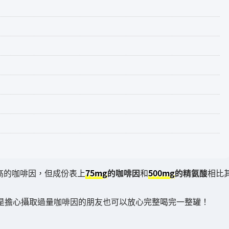
高的咖啡因，但成份表上
75mg
的咖啡因
和
500mg
的精氨酸
相比
是擔心攝取過量咖啡因的朋友也可以放心完整喝完一整罐！