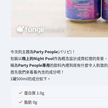
今次的主題為
Party People
(パリピ)！
包裝以
晚上的Night Pool
作為概念設計成霓虹燈的背景，
稱為
Party People專用
的飲料內裡到底有什麼令人刺激的
首先我們來看看內含的成分吧！
1罐500ml的成分如下。
蛋白質 1.0g
脂肪 0g