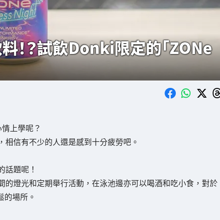
飲料！？試飲Donki限定的「ZONe
心情上學呢？
，相信有不少的人還是感到十分疲勞吧。
近的話題呢！
夜間的燈光和定期舉行活動，在泳池邊亦可以喝酒和吃小食，對於
鬆的場所。