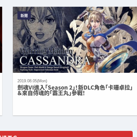
新聞
2019.08.05(Mon)
劍魂VI進入「Season 2」！新DLC角色「卡珊卓拉」
＆來自侍魂的「霸王丸」參戰！