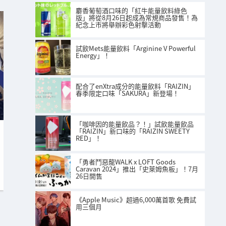
麝香葡萄酒口味的「紅牛能量飲料綠色
版」將從8月26日起成為常規商品發售！為
紀念上市將舉辦彩色射擊活動
試飲Mets能量飲料「Arginine V Powerful
Energy」！
配合了enXtra成分的能量飲料「RAIZIN」
春季限定口味「SAKURA」新登場！
「咖啡因的能量飲品？！」試飲能量飲品
「RAIZIN」新口味的「RAIZIN SWEETY
RED」！
「勇者鬥惡龍WALK x LOFT Goods
Caravan 2024」推出「史萊姆魚板」！7月
26日開售
《Apple Music》超過6,000萬首歌 免費試
用三個月