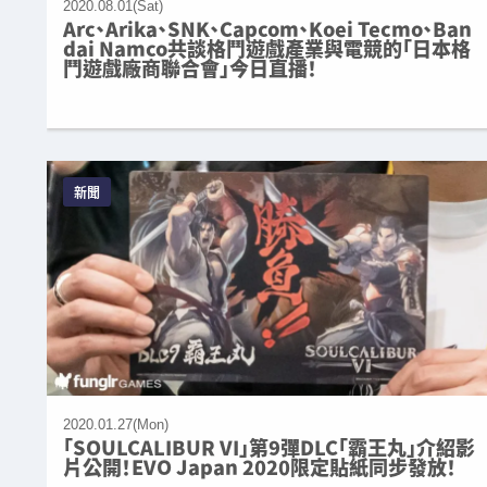
2020.08.01(Sat)
Arc、Arika、SNK、Capcom、Koei Tecmo、Ban
dai Namco共談格鬥遊戲產業與電競的「日本格
鬥遊戲廠商聯合會」今日直播！
新聞
2020.01.27(Mon)
「SOULCALIBUR VI」第9彈DLC「霸王丸」介紹影
片公開！EVO Japan 2020限定貼紙同步發放！