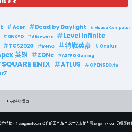
閱讀更多
Dead by Daylight
t
Acer
Mouse Computer
Level Infinite
ONKYO
Alienware
特戰英豪
TGS2020
Oculus
BenQ
Apex 英雄
ZONe
ASTRO Gaming
SQUARE ENIX
ATLUS
OPENREC.tv
erZ
策
招聘翻譯員
𨍭載。在saiganak.com發佈的圖片,相片,文章的版權全屬saiganak.com的攝