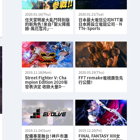
2020.01.16(Thu)
2020.01.21(Tue)
任天堂明星大亂鬥特別版
日本最大電信公司NTT東
的新角色！來自「聖火降魔
日本將設立電競公司—N
錄-風花雪月」…
TTe-Sports
2019.11.18(Mon)
2020.03.19(Thu)
Street Fighter V: Cha
FF7 remake電視廣告先
mpion Edition 2020年
行公開！
發表決定 收錄大量D…
2019.11.24(Sun)
2019.12.20(Fri)
配備專業舞台！神戶市灘
FINAL FANTASY XIII女