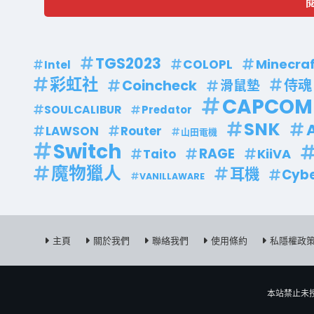
TGS2023
Minecraf
COLOPL
Intel
彩虹社
侍魂
Coincheck
滑鼠墊
CAPCOM
SOULCALIBUR
Predator
SNK
LAWSON
Router
山田電機
Switch
RAGE
KiiVA
Taito
魔物獵人
耳機
Cyb
VANILLAWARE
主頁
關於我們
聯絡我們
使用條約
私隱權政
本站禁止未授權