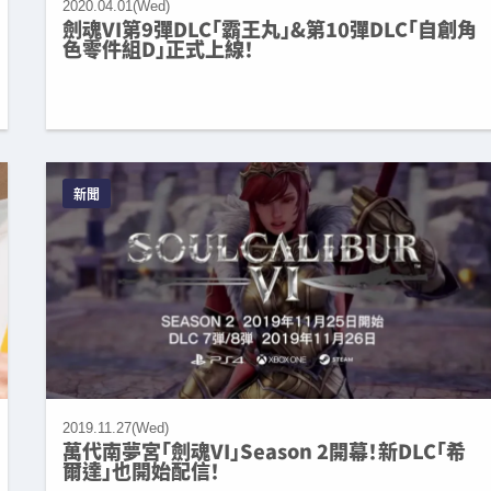
2020.04.01(Wed)
劍魂VI第9彈DLC「霸王丸」&第10彈DLC「自創角
色零件組D」正式上線！
新聞
2019.11.27(Wed)
萬代南夢宮「劍魂VI」Season 2開幕！新DLC「希
爾達」也開始配信！