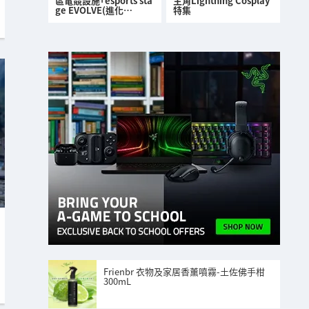
區電競設施「esports sta
主角Lightning Cosplay
ge EVOLVE(進化…
特集
Frienbr 衣物及家居香薰噴霧-土佐佛手柑
300mL