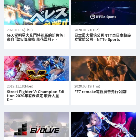
2020.01.16(Thu)
2020.01.21(Tue)
任天堂明星大亂鬥特別版的新角色！
日本最大電信公司NTT東日本將設
來自「聖火降魔錄-風花雪月」…
立電競公司—NTTe-Sports
2019.11.18(Mon)
2020.03.19(Thu)
Street Fighter V: Champion Edi
FF7 remake電視廣告先行公開！
tion 2020年發表決定 收錄大量
D…