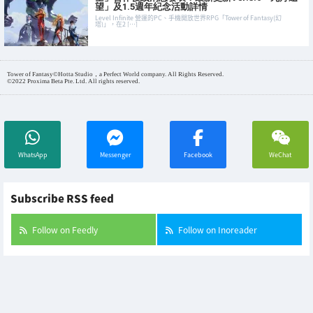
望」及1.5週年紀念活動詳情
Level Infinite 營運的PC、手機開放世界RPG「Tower of Fantasy(幻
塔)」，在2 […]
Tower of Fantasy©Hotta Studio，a Perfect World company. All Rights Reserved.
©2022 Proxima Beta Pte. Ltd. All rights reserved.
WhatsApp
Messenger
Facebook
WeChat
Subscribe RSS feed
Follow on Feedly
Follow on Inoreader