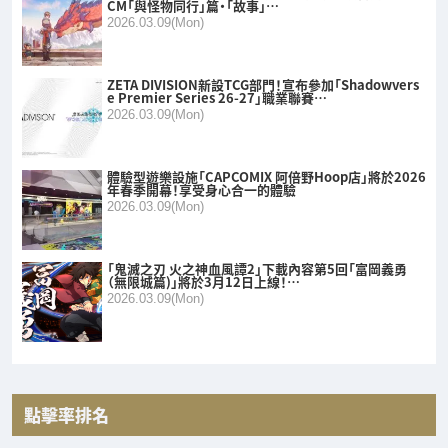
CM「與怪物同行」篇・「故事」…
2026.03.09(Mon)
ZETA DIVISION新設TCG部門！宣布參加「Shadowvers
e Premier Series 26-27」職業聯賽…
2026.03.09(Mon)
體驗型遊樂設施「CAPCOMIX 阿倍野Hoop店」將於2026
年春季開幕！享受身心合一的體驗
2026.03.09(Mon)
「鬼滅之刃 火之神血風譚2」下載內容第5回「富岡義勇
（無限城篇)」將於3月12日上線！…
2026.03.09(Mon)
點擊率排名