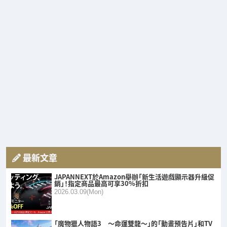
最新文章
JAPANNEXT於Amazon舉辦「新生活遊戲顯示器升級促
銷」！指定商品最高可享30%折扣
2026.03.09(Mon)
「魔物獵人物語3 ～命運雙龍～」的「動畫預告片」和TV