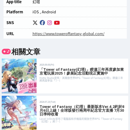
App title
幻塔
Platform
iOS
Android
SNS
URL
https://www.toweroffantasy-global.com/
相關文章
2025.09.05(Fri)
「Tower of Fantasy(幻塔)」睽違三年再度參加東
京電玩展2025！參展紀念活動現正實施中
Hotta Studio宣佈，其開放世界RPG「Tower of Fantasy(幻塔)」睽違三年
將再度參加「 […]
2024.07.23(Tue)
Tower of Fantasy（幻塔）最新版本Ver.4.2約於8
月6日上線！全球版發行兩周年紀念官方直播 7月30
日準時收看
Level Infinite宣布了電腦版和手機版的開放世界RPG「Tower of Fantasy
（幻塔）」將 […]