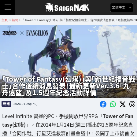
繁體中文
主頁
新聞
「Tower of Fantasy(幻塔)」與「新世紀福音戰士」合作後續消息發表！最新更新Ve
>
>
「Tower of Fantasy(幻塔)」與「新世紀福音戰
士」合作後續消息發表！最新更新Ver.3.6「九
舟遠望」及1.5週年紀念活動詳情
新聞
2024.01.25(Thu)
Level Infinite 營運的PC、手機開放世界RPG「
Tower of Fan
tasy(幻塔)
」，在2024年1月24日(週三)播出的1.5週年紀念直
播「合同作戰」行星艾達救濟計畫會議中，公開了上市後首次