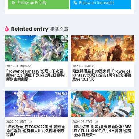
Follow on Feedly
Follow on Inoreader
Related entry
相關文章
2023.01.18(Wed)
2023.08.04(Fri)
「Tower of Fantasy(幻塔)」下次更
限定轉蛋最多80連免費！「Tower of
新Ver 2.3「迷瘴千疊」在2月2日實裝！
Fantasy(幻塔)」公布1周年紀念活動
新增主線劇情…
及Ver.3.1「天…
2022.09.15(Thu)
2024.06.27(Thu)
「白夜極光」在TGS2022出展！體驗全
「勝利女神：妮姬」夏天最新版本「BEA
角色遊戲，還有和大川武久部聯乘的
UTY FULL SHOT」7月4日實裝！還有
特典！
「潛水員戴夫…