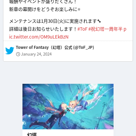
報酬やイベントが盛りだくさん！
新章の幕開けをどうぞお楽しみに⭐️
メンテナンスは1月30日(火)に実施されます🔧
詳細は後日お知らせいたします！
#ToF
#祝幻塔一周年半
p
ic.twitter.com/OM9uLEkBzN
— Tower of Fantasy（幻塔）公式 (@ToF_JP)
January 24, 2024
幻塔