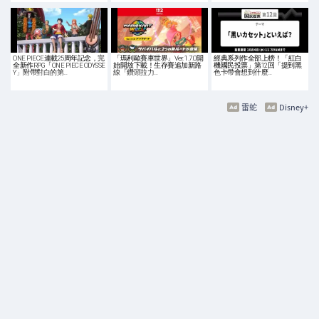
ONE PIECE連載25周年記念，完
「瑪利歐賽車世界」Ver. 1.7.0開
經典系列作全部上榜！「紅白
全新作RPG「ONE PIECE ODYSSE
始開放下載！生存賽追加新路
機國民投票」第12回「提到黑
Y」附帶對白的第…
線「鑽頭拉力…
色卡帶會想到什麼…
雷蛇
Disney+