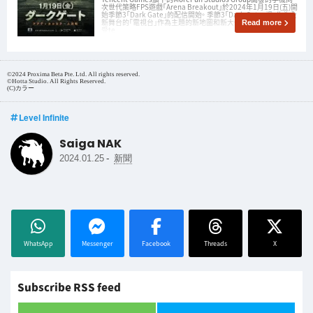
次世代策略FPS遊戲「Arena Breakout」於2024年1月19日(五)開
始季節3「Dark Gate」的配信開始。 季節3「Dark Gate」裡，作為全
新舞台的「電視台」作為主題的新地圖和新大佬登場。 另外可以享
Read more
受te
©2024 Proxima Beta Pte. Ltd. All rights reserved.
©Hotta Studio. All Rights Reserved.
(C)カラー
Level Infinite
Saiga NAK
-
2024.01.25
新聞
WhatsApp
Messenger
Facebook
Threads
X
Subscribe RSS feed