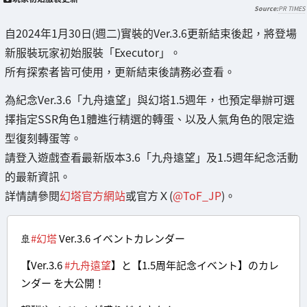
PR TIMES
自2024年1月30日(週二)實裝的Ver.3.6更新結束後起，將登場
新服裝玩家初始服裝「Executor」。
所有探索者皆可使用，更新結束後請務必查看。
為紀念Ver.3.6「九舟遠望」與幻塔1.5週年，也預定舉辦可選
擇指定SSR角色1體進行精選的轉蛋、以及人氣角色的限定造
型復刻轉蛋等。
請登入遊戲查看最新版本3.6「九舟遠望」及1.5週年紀念活動
的最新資訊。
詳情請參閱
幻塔官方網站
或官方Ｘ(
@ToF_JP
)。
🚢
#幻塔
Ver.3.6 イベントカレンダー
【Ver.3.6
#九舟遠望
】と【1.5周年記念イベント】のカレ
ンダー を大公開！