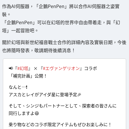
作為AI伺服器，「企鵝PenPen」將以合作AI伺服器之姿實
裝。
「企鵝PenPen」可以在幻塔的世界中自由帶着走，與「幻
塔」一起冒險吧。
關於幻塔與新世紀福音戰士合作的詳細內容及實裝日期，今後
也將隨時發表，敬請期待後續消息！
📢『
#幻塔
』 × 『
#エヴァンゲリオン
』コラボ
「補完計画」公開！
なんと…❗
アスカとレイがアイダ星に登場予定🎉
そして、シンジもパートナーとして、探索者の皆さんに
同行しますよ😆
乗り物などのコラボ限定アイテムもぜひお楽しみに！