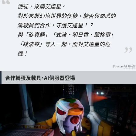
使徒，來襲艾達星。
對於來襲幻塔世界的使徒，能否與熟悉的
駕駛員們合作，守護艾達星！？
與「碇真嗣」「式波·明日香·蘭格雷」
「綾波零」等人一起，面對艾達星的危
機！
PR TIMES
合作轉蛋及載具、AI伺服器登場