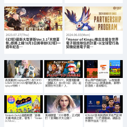
2023.07.27(Thu)
2024.06.03(Mon)
《幻塔》最新大型更新Ver.3.1「天燈夏
「Honor of Kings」推出支援全世界
祭」即將上線！8月3日將舉辦《幻塔》一
電子競技隊伍的計畫，以全球發行為
週年紀念…
契機促進電子競…
高質素的Cosplayer們！在TOKYO
「實況野球APP」與電視動畫
非au用戶也能玩的「au智能通
GAME SHOW 2022發現的美人Co
《鏈鋸人》自3月16日（四）起
行證Premium 經典遊戲」新增5
splayer特輯！
展開合作活動！人…
款遊戲！還能暢玩…
Nintendo Switch遊戲軟體「節奏
英雄聯盟「2020賽季」正式開
KONAMI宣布與西班牙名門足球
天國 奇蹟之星」發售！「Ninten
打！宣傳影片大公開！
俱樂部「FC巴塞隆納」續簽合
do Music」…
作夥伴協議！並在…