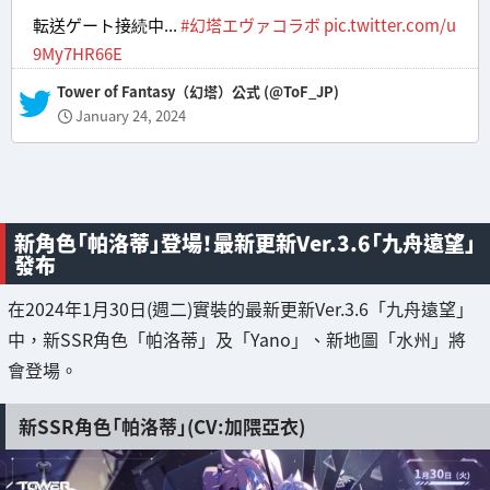
転送ゲート接続中...
#幻塔エヴァコラボ
pic.twitter.com/u
9My7HR66E
— Tower of Fantasy（幻塔）公式 (@ToF_JP)
January 24, 2024
新角色「帕洛蒂」登場！最新更新Ver.3.6「九舟遠望」
發布
在2024年1月30日(週二)實裝的最新更新Ver.3.6「九舟遠望」
中，新SSR角色「帕洛蒂」及「Yano」、新地圖「水州」將
會登場。
新SSR角色「帕洛蒂」(CV:加隈亞衣)