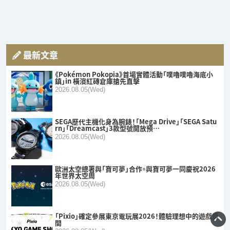
最新文章
《Pokémon Pokopia》首場實體活動「噗嚕噗嚕海底小
鎮」in 橫濱紅磚倉庫搶先直擊
2026.08.05(Wed)
SEGA歷代主機化身為腕錶！「Mega Drive」「SEGA Satu
rn」「Dreamcast」3款型號開放預…
2026.08.05(Wed)
歐洲太空總署與「寶可夢」合作。與寶可夢一同慶祝2026
年世界太空周
2026.08.05(Wed)
「Pixio」確定參展東京電玩展2026！體驗理想中的遊戲房
間