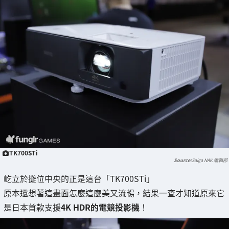
TK700STi
Saiga NAK 編輯部
屹立於攤位中央的正是這台「TK700STi」
原本還想著這畫面怎麼這麼美又流暢，結果一查才知道原來它
是日本首款支援
4K HDR的電競投影機
！