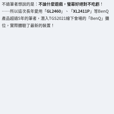
不過筆者想說的是：
不論什麼遊戲，螢幕好絕對不吃虧
！
……所以這次長年愛用「
GL2460
」、「
XL2411P
」等BenQ
產品超過5年的筆者，潛入TGS2021線下會場的「BenQ」攤
位，實際體驗了最新的裝置！