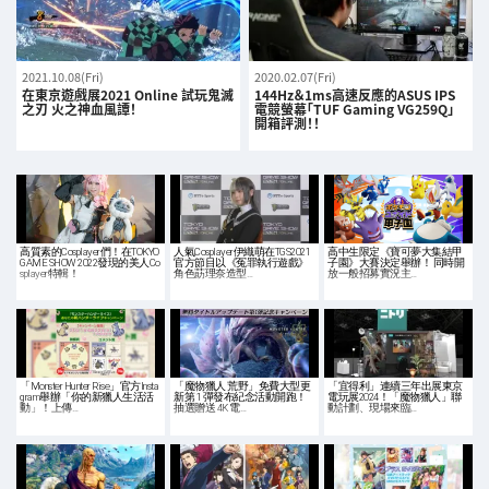
2021.10.08(Fri)
2020.02.07(Fri)
在東京遊戲展2021 Online 試玩鬼滅
144Hz＆1ms高速反應的ASUS IPS
之刃 火之神血風譚！
電競螢幕「TUF Gaming VG259Q」
開箱評測！！
高質素的Cosplayer們！在TOKYO
人氣Cosplayer伊織萌在TGS2021
高中生限定《寶可夢大集結甲
GAME SHOW 2022發現的美人Co
官方節目以《冤罪執行遊戲》
子園》大賽決定舉辦！ 同時開
splayer特輯！
角色莇理奈造型…
放一般招募實況主…
「Monster Hunter Rise」官方Insta
「魔物獵人 荒野」免費大型更
「宜得利」連續三年出展東京
gram舉辦「你的新獵人生活活
新第 1 彈發布紀念活動開跑！
電玩展2024！「魔物獵人」聯
動」！上傳…
抽選贈送 4K 電…
動計劃、現場來臨…