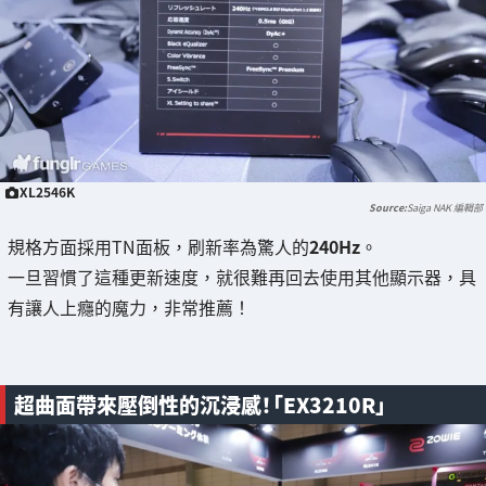
XL2546K
Saiga NAK 編輯部
規格方面採用TN面板，刷新率為驚人的
240Hz
。
一旦習慣了這種更新速度，就很難再回去使用其他顯示器，具
有讓人上癮的魔力，非常推薦！
超曲面帶來壓倒性的沉浸感！「EX3210R」