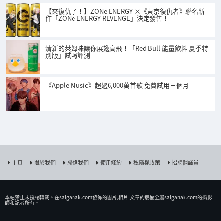
【來復仇了！】ZONe ENERGY ×《東京復仇者》聯名新
作「ZONe ENERGY REVENGE」決定發售！
清新的萊姆味讓你展翅高飛！「Red Bull 能量飲料 夏季特
別版」試喝評測
《Apple Music》超過6,000萬首歌 免費試用三個月
主頁
關於我們
聯絡我們
使用條約
私隱權政策
招聘翻譯員
本站禁止未授權𨍭載。在saiganak.com發佈的圖片,相片,文章的版權全屬saiganak.com的攝影
師和記者所有。