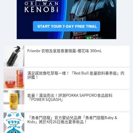
Frienbr 衣物及家居香薰噴霧-櫻花味 300mL
滿足感就像吃草莓一樣！「Red Bull 能量飲料春季版」的
評鑑！
能量！滿溢而出！評測POKKA SAPPORO食品飲料
「POWER SQUASH」
「勇者鬥惡龍」官方嬰幼兒品牌「勇者鬥惡龍Baby &
Kids」將於4月26日推出夏季新品！