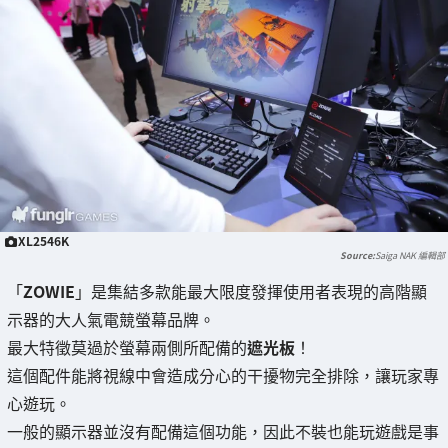
XL2546K
Saiga NAK 編輯部
「
ZOWIE
」是集結多款能最大限度發揮使用者表現的高階顯
示器的大人氣電競螢幕品牌。
最大特徵莫過於螢幕兩側所配備的
遮光板
！
這個配件能將視線中會造成分心的干擾物完全排除，讓玩家專
心遊玩。
一般的顯示器並沒有配備這個功能，因此不裝也能玩遊戲是事