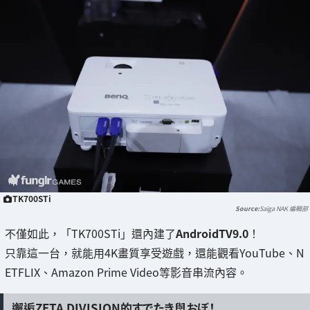
TK700STi
Saiga NAK 編輯部
不僅如此，「TK700STi」還內建了
AndroidTV9.0
！
只靠這一台，就能用4K畫質享受遊戲，還能觀看YouTube、N
ETFLIX、Amazon Prime Video等影音串流內容。
邂逅ZETA DIVISION的すでたき與おぼ！