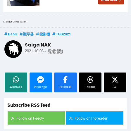
© BenQ Corporation
BenQ
顯示器
投影機
TGS2021
Saiga NAK
-
2021.10.03
現場活動
WhatsApp
Messenger
Facebook
Threads
X
Subscribe RSS feed
Follow on Feedly
Follow on Inoreader