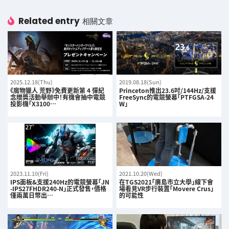
Related entry
相關文章
2025.12.18(Thu)
2019.08.18(Sun)
《魔物獵人 荒野》免費更新第 4 彈紀
Princeton推出23.6吋/144Hz/支援
念贈獎活動舉辦中！有機會抽中電競
FreeSync的電競螢幕「PTFGSA-24
投影機「X3100…
W」
2023.11.10(Fri)
2021.10.20(Wed)
IPS面板&支援240Hz的電競螢幕「JN
在TGS2021「廣島市立大學」線下會
-IPS27FHDR240-N」正式發售，價格
場看見VR步行裝置「Movere Crus」
僅兩萬日幣出…
的可能性