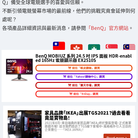
Q」備受全球電競選手的喜愛與信賴。
不斷引領電競螢幕市場的最前線，他們的挑戰究竟會延伸到何
處呢？
各項產品詳細資訊與最新消息，請參閱
「BenQ」官方網站
。
BenQ MOBIUZ 系列 24.5 吋 IPS 面板 HDR-enabl
ed 165Hz 電競顯示器 EX2510S
前往「蝦皮購物」購買
前往「Yahoo!購物中心」購買
前往「樂天市場」購買
前往「friDay」購買
家具品牌「IKEA」出展TGS2021？過去看看
竟是寶物島！
2021年4月，來自瑞典的家居品牌「IKEA」終於整裝登場，正式進軍
遊戲市場！ 這次我們造訪了TGS線下會場中，風格格外引人注目的
企業攤位──「IKEA JAPAN」！
Read more