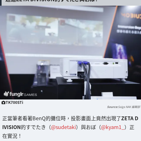
TK700STi
Saiga NAK 編輯部
正當筆者看著BenQ的攤位時，投影畫面上竟然出現了
ZETA D
IVISION
的すでたき（
@sudetaki
）與おぼ（
@kyam1_
）正
在實況！