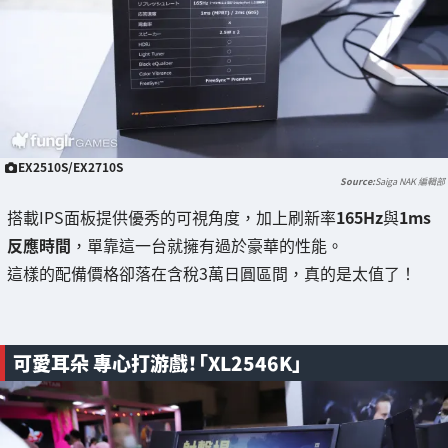
EX2510S/EX2710S
Saiga NAK 編輯部
搭載IPS面板提供優秀的可視角度，加上刷新率
165Hz
與
1ms
反應時間
，單靠這一台就擁有過於豪華的性能。
這樣的配備價格卻落在含稅3萬日圓區間，真的是太值了！
可愛耳朵 專心打游戲！「XL2546K」