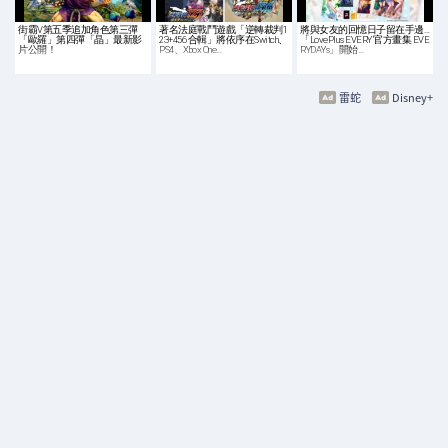
街霸V第五季追加角色第三彈
著名法庭戰鬥遊戲「逆轉裁判1
將與女友的回憶日子留在手邊…
「歐羅」第四彈「晶」最新影
23+456 合輯」將依序在Switch、
「LovePlus EVERY 官方畫集 EVE
片公開！
PS4、Xbox One…
RYDAYs」開始…
雷蛇
Disney+