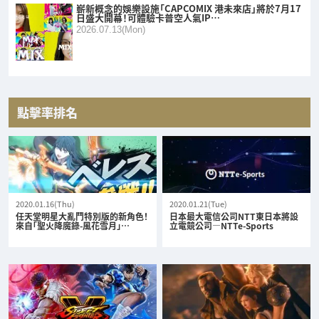
嶄新概念的娛樂設施「CAPCOMIX 港未來店」將於7月17
日盛大開幕！可體驗卡普空人氣IP…
2026.07.13(Mon)
點擊率排名
2020.01.16(Thu)
2020.01.21(Tue)
任天堂明星大亂鬥特別版的新角色！
日本最大電信公司NTT東日本將設
來自「聖火降魔錄-風花雪月」…
立電競公司—NTTe-Sports