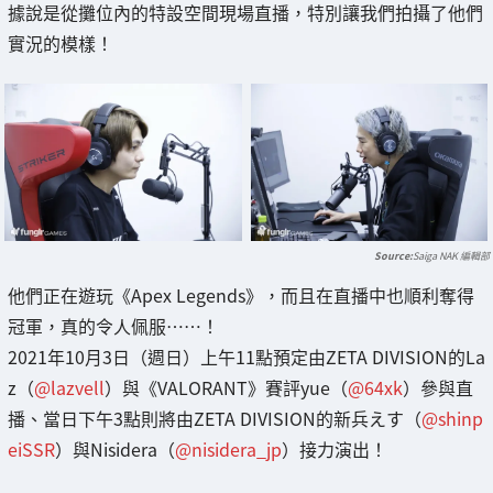
據說是從攤位內的特設空間現場直播，特別讓我們拍攝了他們
實況的模樣！
Saiga NAK 編輯部
他們正在遊玩《Apex Legends》，而且在直播中也順利奪得
冠軍，真的令人佩服……！
2021年10月3日（週日）上午11點預定由ZETA DIVISION的La
z（
@lazvell
）與《VALORANT》賽評yue（
@64xk
）參與直
播、當日下午3點則將由ZETA DIVISION的新兵えす（
@shinp
eiSSR
）與Nisidera（
@nisidera_jp
）接力演出！