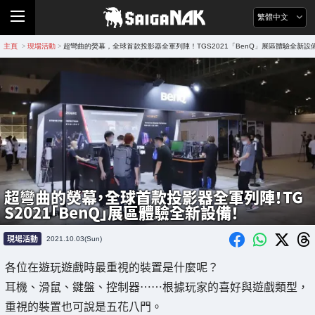
繁體中文
主頁
現場活動
超彎曲的熒幕，全球首款投影器全軍列陣！TGS2021「BenQ」展區體驗全新設
>
>
超彎曲的熒幕，全球首款投影器全軍列陣！TG
S2021「BenQ」展區體驗全新設備！
現場活動
2021.10.03(Sun)
各位在遊玩遊戲時最重視的裝置是什麼呢？
耳機、滑鼠、鍵盤、控制器……根據玩家的喜好與遊戲類型，
重視的裝置也可說是五花八門。