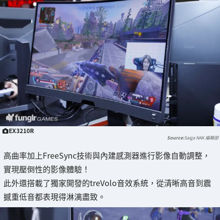
EX3210R
Saiga NAK 編輯部
高曲率加上FreeSync技術與內建感測器進行影像自動調整，
實現壓倒性的影像體驗！
此外還搭載了獨家開發的treVolo音效系統，從清晰高音到震
撼重低音都表現得淋漓盡致。