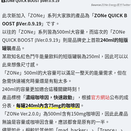
ZONe QUICK BOOST βVer.0.9.19
ZONe Energy官方Twitter
此次新加入「ZONe」系列大家族的產品為「
ZONe QUICK B
OOST βVer.0.9.19
」です。
以往的「ZONe」系列皆為500ml大容量，而這次的「ZONe
QUICK BOOST βVer.0.9.19」則是品牌史上首款
240ml的短版
罐裝
產品。
某款知名紅色鬥牛能量飲料的短版罐裝為250ml，因此可以以
此來想像尺寸感。
「ZONe」500ml的大容量可以滿足一整天的能量需求，但在
急需快速補充時量還是有點太多。
240ml的容量更加適合這種關鍵時刻！
產品標榜「
濃縮咖啡因，快速啟動
」，根據
官方網站
公布的成
分表，
每罐240ml內含75mg的咖啡因
。
「ZONe Ver.2.0.0」為500ml含有150mg咖啡因，因此此產品
無論是容量或咖啡因含量，應該都會是原有的一半。
儘管如此，相較於其他如「mad_hacker」、「Trance」、