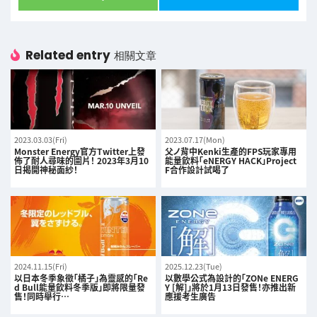
Related entry
相關文章
2023.03.03(Fri)
2023.07.17(Mon)
Monster Energy官方Twitter上發
父ノ背中Kenki生產的FPS玩家專用
佈了耐人尋味的圖片！ 2023年3月10
能量飲料「eNERGY HACK」Project
日揭開神秘面紗！
F合作設計試喝了
2024.11.15(Fri)
2025.12.23(Tue)
以日本冬季象徵「橘子」為靈感的「Re
以數學公式為設計的「ZONe ENERG
d Bull能量飲料冬季版」即將限量發
Y [解]」將於1月13日發售！亦推出新
售！同時舉行…
應援考生廣告