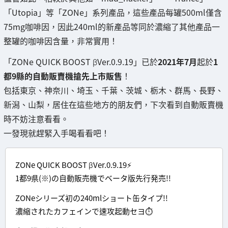
「Utopia」等「ZONe」系列產品，這些產品每罐500ml僅含
75mg咖啡因，因此240ml的新產品等同於濃縮了其他產品一
整罐的咖啡因含量，非常實用！
「ZONe QUICK BOOST βVer.0.9.19」已於
2021年7月
起於
1
都9縣的自動販賣機搶先上市販售
！
包括東京、神奈川、埼玉、千葉、茨城、栃木、群馬、長野、
新潟、山梨，居住在這些地方的朋友們，下次看到自動販賣機
時不妨注意看看。
一發現就趕緊入手喝看看吧！
ZONe QUICK BOOST βVer.0.9.19⚡️
1都9県(※)の自動販売機でベータ版先行発売!!
ZONeシリーズ初の240mlショート缶タイプ!!
濃縮されたカフェインで速攻起動セヨ⏱️