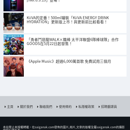
KiiVA的定番！500ml罐裝「KiiVA ENERGY DRINK
HYDRATION」更新版上市！與更新前比較看看！
「勇者鬥惡龍WALK×職棒 太平洋聯盟6隊棒球隊」合作
GOODS在5月22日起發售！
《Apple Music》超過6,000萬首歌 免費試用三個月
主頁
關於我們
聯絡我們
使用條約
私隱權政策
招聘翻譯員
本站禁止未授權𨍭載。在saiganak.com發佈的圖片,相片,文章的版權全屬saiganak.com的攝影