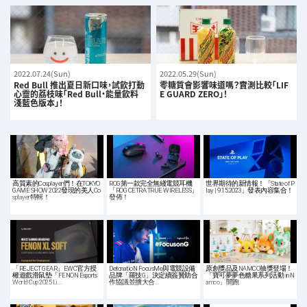
2022.07.24(Sun)
2022.05.29(Sun)
Red Bull 推出夏日新口味，試飲打動
零糖質會影響味道嗎？實測比較「LIF
心靈的荔枝味「Red Bull・能量飲料
E GUARD ZERO」！
淺藍色版本」！
高質素的Cosplayer們！在TOKYO
ROG第一款完全無綫電競耳機
世界期待的新情報！「State of P
GAME SHOW 2022發現的美人Co
「ROG CETRA TRUE WIRELESS」
lay | 9.15.2023」發表內容集合！
splayer特輯！
發佈！
「REJECT GEAR」EWC官方授
DetonatioN FocusMe與電競設備
原創獎品及NAMCO抽獎登場！
權遊戲滑鼠墊「FENON Esports
品牌「羅技G」決定續簽贊助合
「寶可夢夢色糖果系列活動 in N
World Cup 2025 Li…
作協議並擴大合…
amco」開跑