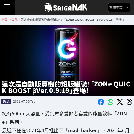
繁體中文
主頁
製品
這次是自動販賣機的短版罐裝！「ZONe QUICK BOOST βVer.0.9.19」登場！
>
>
這次是自動販賣機的短版罐裝！「ZONe QUIC
K BOOST βVer.0.9.19」登場！
製品
2021.07.06(Tue)
擁有500ml大容量，受到眾多愛好者喜愛的能量飲料
「ZON
e」系列
。
最近不僅在2021年4月推出了「
mad_hacker
」、2021年6月