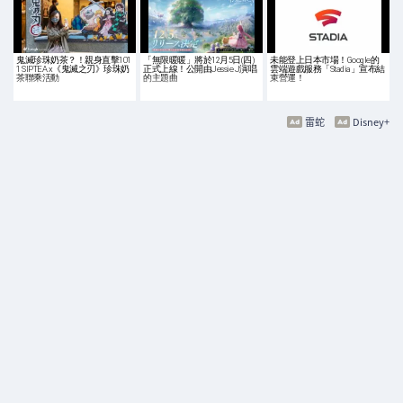
鬼滅珍珠奶茶？！親身直擊101
「無限暖暖」將於12月5日(四)
未能登上日本市場！Google的
1 SIPTEA x《鬼滅之刃》珍珠奶
正式上線！公開由Jessie J演唱
雲端遊戲服務「Stadia」宣布結
茶聯乘活動
的主題曲
束營運！
雷蛇
Disney+