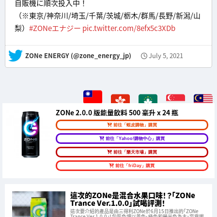
自販機に順次投入中！
（※東京/神奈川/埼玉/千葉/茨城/栃木/群馬/長野/新潟/山
梨）
#ZONeエナジー
pic.twitter.com/8efx5c3XDb
— ZONe ENERGY (@zone_energy_jp)
July 5, 2021
ZONe 2.0.0 版能量飲料 500 毫升 x 24 瓶
前往「蝦皮購物」購買
前往「Yahoo!購物中心」購買
前往「樂天市場」購買
前往「friDay」購買
這次的ZONe是混合水果口味！？「ZONe
Trance Ver.1.0.0」試喝評測！
這次要介紹的產品是由三得利ZONe於6月15日推出的「ZONe
Trance Ver.1.0.0」！包裝色調以黃色、綠色和螢光色為主，究竟喝