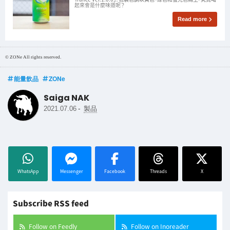
起來會是什麼味道呢？
Read more
© ZONe All rights reserved.
能量飲品
ZONe
Saiga NAK
-
2021.07.06
製品
WhatsApp
Messenger
Facebook
Threads
X
Subscribe RSS feed
Follow on Feedly
Follow on Inoreader