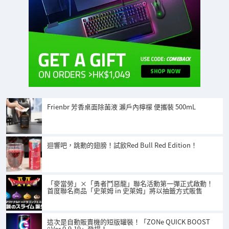
Frienbr 芳香桌面除菌液 瀨戶內檸檬 便攜裝 500mL
迴響吧，跳動的翅膀！試飲Red Bull Red Edition！
「麥當勞」×「勇者鬥惡龍」聯名活動第一彈正式啟動！
首度聯名商品「史萊姆 in 史萊姆」將以抽籤方式販售
這次是自動販賣機的短版罐裝！「ZONe QUICK BOOST
βVer.0.9.19」登場！