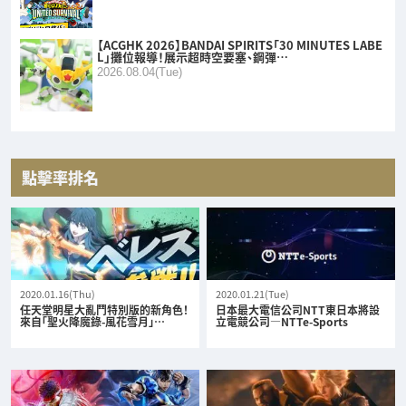
【ACGHK 2026】BANDAI SPIRITS「30 MINUTES LABE
L」攤位報導！展示超時空要塞、鋼彈…
2026.08.04(Tue)
點擊率排名
2020.01.16(Thu)
2020.01.21(Tue)
任天堂明星大亂鬥特別版的新角色！
日本最大電信公司NTT東日本將設
來自「聖火降魔錄-風花雪月」…
立電競公司—NTTe-Sports