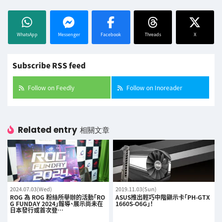
WhatsApp
Messenger
Facebook
Threads
X
Subscribe RSS feed
Follow on Feedly
Follow on Inoreader
Related entry
相關文章
2024.07.03(Wed)
2019.11.03(Sun)
ROG 為 ROG 粉絲所舉辦的活動「RO
ASUS推出輕巧中階顯示卡「PH-GTX
G FUNDAY 2024」報導、展示尚未在
1660S-O6G」！
日本發行或首次登…