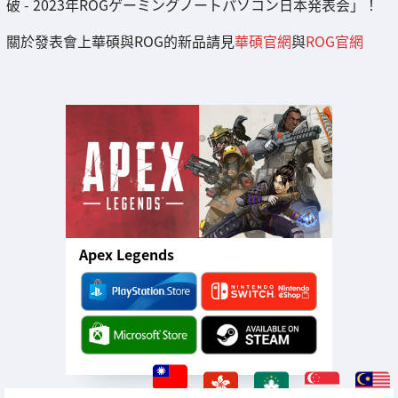
破 - 2023年ROGゲーミングノートパソコン日本発表会」！
關於發表會上華碩與ROG的新品請見
華碩官網
與
ROG官網
Apex Legends