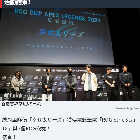
活動結束！
總冠軍「幸せ太りーズ」
Saiga NAK
總冠軍隊伍「幸せ太りーズ」獲得電競筆電「ROG Strix Scar
18」與3個ROG抱枕！
恭喜！