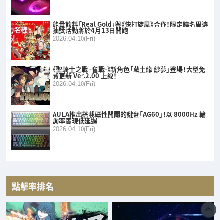
能量飲料「Real Gold」與《快打旋風》合作！限定聯名周邊
抽獎活動將於4月13日開跑
2026.04.10(Fri)
《聖騎士之戰 -奮戰-》新角色「蔵土緣 紗夢」登場！大型免
費更新 Ver.2.00 上線！
2026.04.10(Fri)
AULA推出搭載磁性開關的鍵盤「AG60」！以 8000Hz 輪
詢率實現低延遲
2026.04.10(Fri)
點擊率排名