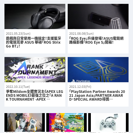
2021.05.23(Sun)
2021.08.08(Sun)
遊戲與日常使用一機搞定！支援藍牙
「ROG Eye」升級登場！ASUS電競網
的電競耳麥 ASUS 華碩「ROG Strix
路攝影機「ROG Eye S」開箱！
Go BT」！
2022.10.11(Tue)
2021.12.03(Fri)
爭奪Mildom全體實況主《APEX LEG
「PlayStation Partner Awards 20
ENDS MOBILE》最強之位之「A RAN
21 Japan Asia」PARTNER AWAR
K TOURNAMENT -APEX …
D・SPECIAL AWARD得獎…