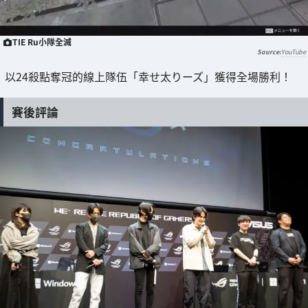
TIE Ru小隊全滅
YouTube
以24殺點奪冠的線上隊伍「幸せ太りーズ」獲得全場勝利！
賽後評論