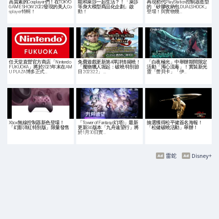
高質素的Cosplayer們！在TOKYO
能和萊莎一起生活？！「萊莎
再現初代PlayStation控制器造型
GAME SHOW 2022發現的美人Co
等身大模型商品化企劃」啟
的「矽膠收納包 DUALSHOCK」
splayer特輯！
動！
登場！與實物幾…
任天堂直營官方商店「Nintendo
免費遊戲更新第4彈詳情揭曉！
「白夜極光」中舉辦期間限定
FUKUOKA」將於2025年末在AM
「魔物獵人堀起：破曉 特別節
活動「濁心流毒」！實裝新光
U PLAZA博多正式…
目 2023.2.2」 …
靈「蕾貝卡」「伊…
Xbox無線控制器新色登場！
「Tower of Fantasy(幻塔)」最新
抽選獲得松平健簽名海報！
「幻影洋紅特別版」限量發售
更新3.6版本「九舟遠望行」將
「松健破曉活動」舉辦！
於1月30日實…
雷蛇
Disney+