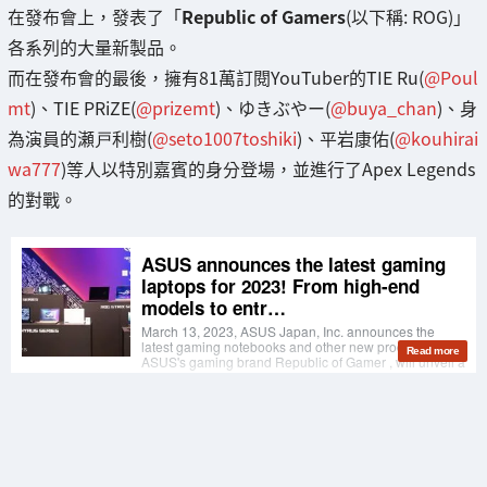
在發布會上，發表了「
Republic of Gamers
(以下稱: ROG)」
各系列的大量新製品。
而在發布會的最後，擁有81萬訂閱YouTuber的TIE Ru(
@Poul
mt
)、TIE PRiZE(
@prizemt
)、ゆきぶやー(
@buya_chan
)、身
為演員的瀬戸利樹(
@seto1007toshiki
)、平岩康佑(
@kouhirai
wa777
)等人以特別嘉賓的身分登場，並進行了Apex Legends
的對戰。