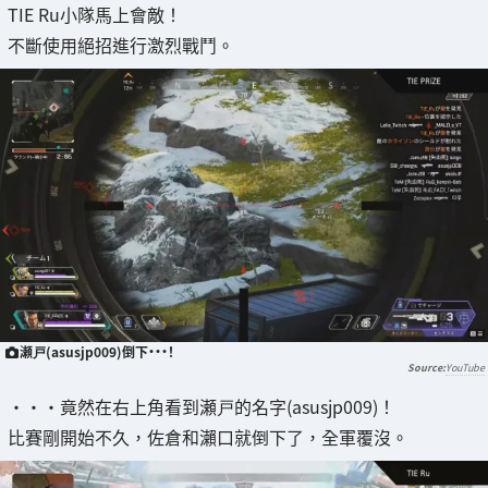
TIE Ru小隊馬上會敵！
不斷使用絕招進行激烈戰鬥。
瀬戸(asusjp009)倒下・・・！
YouTube
・・・竟然在右上角看到瀬戸的名字(asusjp009)！
比賽剛開始不久，佐倉和瀨口就倒下了，全軍覆沒。