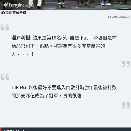
特別來賓全員
Saiga NAK
瀬戸利樹
: 結果是第19名(笑) 雖然下到了滑坡但是補
給品只剩下一點點。我認為有很多非常厲害的
人・・・！
TIE Ru
: 以後最好不要進入倒數計時(笑) 最後被打敗
的那支隊伍成為了冠軍，真的很強！