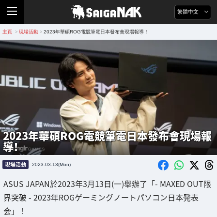
繁體中文
主頁
現場活動
2023年華碩ROG電競筆電日本發布會現場報導！
>
>
2023年華碩ROG電競筆電日本發布會現場報
導！
現場活動
2023.03.13(Mon)
ASUS JAPAN於2023年3月13日(一)舉辦了「- MAXED OUT限
界突破 - 2023年ROGゲーミングノートパソコン日本発表
会」！