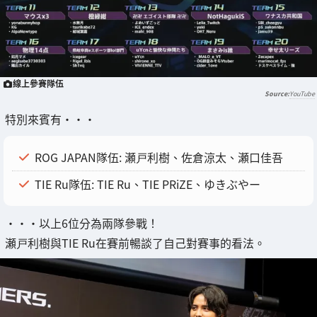
線上參賽隊伍
YouTube
特別來賓有・・・
ROG JAPAN隊伍: 瀬戸利樹、佐倉涼太、瀬口佳吾
TIE Ru隊伍: TIE Ru、TIE PRiZE、ゆきぶやー
・・・以上6位分為兩隊參戰！
瀬戸利樹與TIE Ru在賽前暢談了自己對賽事的看法。