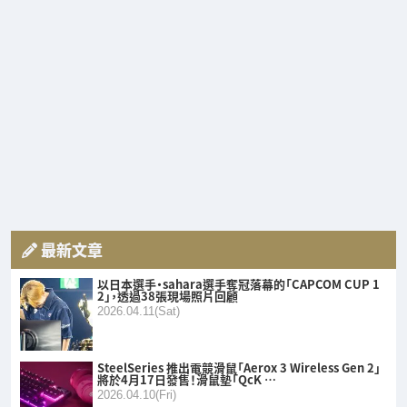
最新文章
以日本選手・sahara選手奪冠落幕的「CAPCOM CUP 1
2」，透過38張現場照片回顧
2026.04.11(Sat)
SteelSeries 推出電競滑鼠「Aerox 3 Wireless Gen 2」
將於4月17日發售！滑鼠墊「QcK …
2026.04.10(Fri)