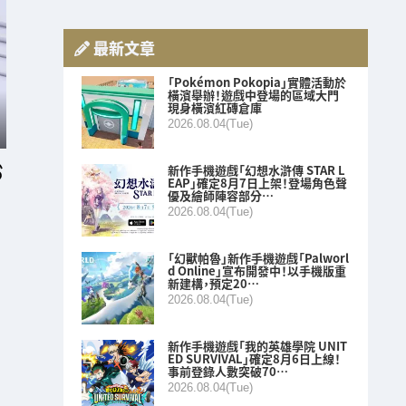
最新文章
「Pokémon Pokopia」實體活動於
橫濱舉辦！遊戲中登場的區域大門
現身橫濱紅磚倉庫
2026.08.04(Tue)
新作手機遊戲「幻想水滸傳 STAR L
EAP」確定8月7日上架！登場角色聲
優及繪師陣容部分…
2026.08.04(Tue)
「幻獸帕魯」新作手機遊戲「Palworl
d Online」宣布開發中！以手機版重
新建構，預定20…
2026.08.04(Tue)
新作手機遊戲「我的英雄學院 UNIT
ED SURVIVAL」確定8月6日上線！
事前登錄人數突破70…
2026.08.04(Tue)