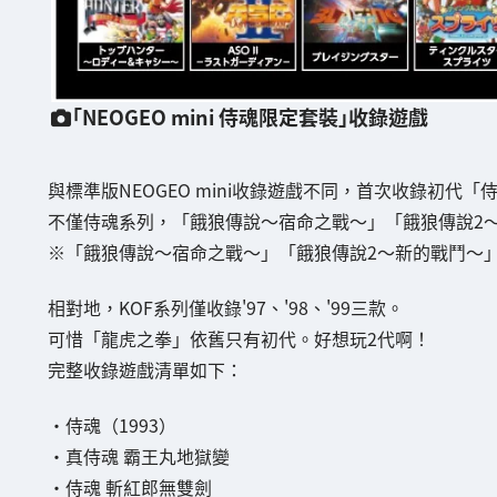
「NEOGEO mini 侍魂限定套裝」收錄遊戲
與標準版NEOGEO mini收錄遊戲不同，首次收錄初代
不僅侍魂系列，「餓狼傳說～宿命之戰～」「餓狼傳說2
※「餓狼傳說～宿命之戰～」「餓狼傳說2～新的戰鬥～」曾收
相對地，KOF系列僅收錄'97、'98、'99三款。
可惜「龍虎之拳」依舊只有初代。好想玩2代啊！
完整收錄遊戲清單如下：
・侍魂（1993）
・真侍魂 霸王丸地獄變
・侍魂 斬紅郎無雙劍