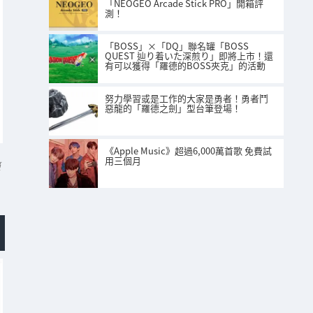
「NEOGEO Arcade Stick PRO」開箱評
測！
「BOSS」×「DQ」聯名罐「BOSS
QUEST 辿り着いた深煎り」即將上市！還
有可以獲得「羅德的BOSS夾克」的活動
努力學習或是工作的大家是勇者！勇者鬥
惡龍的「羅德之劍」型台筆登場！
《Apple Music》超過6,000萬首歌 免費試
用三個月
稿