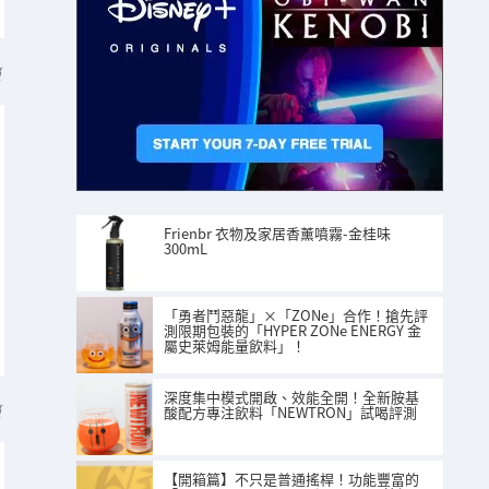
稿
Frienbr 衣物及家居香薰噴霧-金桂味
300mL
「勇者鬥惡龍」×「ZONe」合作！搶先評
測限期包裝的「HYPER ZONe ENERGY 金
屬史萊姆能量飲料」！
深度集中模式開啟、效能全開！全新胺基
稿
酸配方專注飲料「NEWTRON」試喝評測
【開箱篇】不只是普通搖桿！功能豐富的