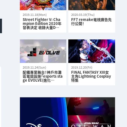
2019.11.18(Mon)
2020.03.19(Thu)
Street Fighter V: Cha
FF7 remake電視廣告先
mpion Edition 2020年
行公開！
發表決定 收錄大量D…
2019.11.24(Sun)
2019.12.20(Fri)
配備專業舞台！神戶市灘
FINAL FANTASY XIII女
區電競設施「esports sta
主角Lightning Cosplay
ge EVOLVE(進化…
特集