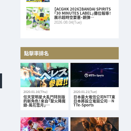
【ACGHK 2026】BANDAI SPIRITS
「30 MINUTES LABEL」攤位報導！
展示超時空要塞、鋼彈…
2026.08.04(Tue)
點擊率排名
2020.01.16(Thu)
2020.01.21(Tue)
任天堂明星大亂鬥特別版
日本最大電信公司NTT東
的新角色！來自「聖火降魔
日本將設立電競公司—N
錄-風花雪月」…
TTe-Sports