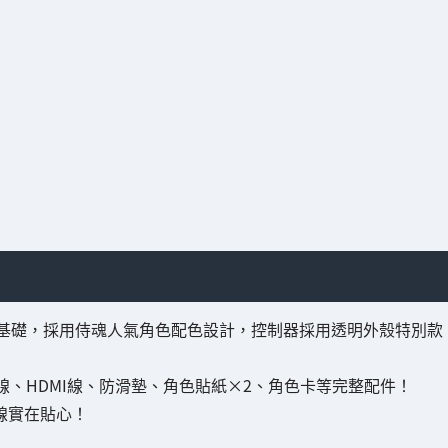
mini為基礎，採用侍魂人氣角色配色設計，控制器採用透明外殼特別款
電源線、HDMI線、防滑墊、角色貼紙×2、角色卡等完整配件！
MI線實在貼心！