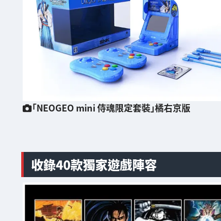
「NEOGEO mini 侍魂限定套裝」橘右京版
收錄40款獨家遊戲陣容