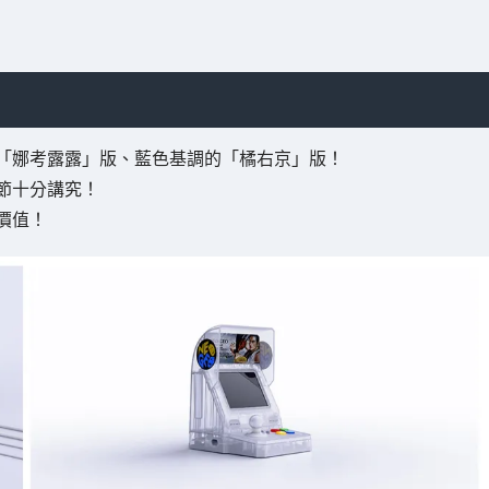
「娜考露露」版、藍色基調的「橘右京」版！
節十分講究！
價值！