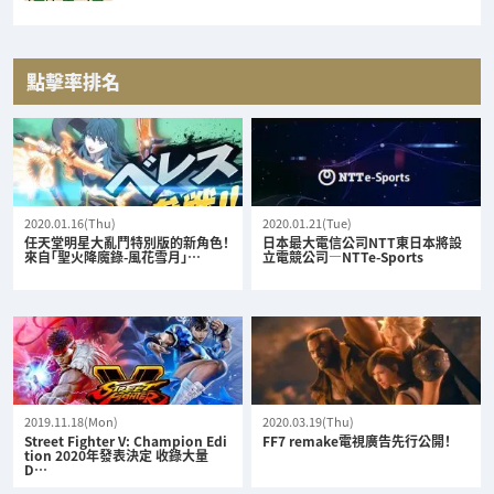
點擊率排名
2020.01.16(Thu)
2020.01.21(Tue)
任天堂明星大亂鬥特別版的新角色！
日本最大電信公司NTT東日本將設
來自「聖火降魔錄-風花雪月」…
立電競公司—NTTe-Sports
2019.11.18(Mon)
2020.03.19(Thu)
Street Fighter V: Champion Edi
FF7 remake電視廣告先行公開！
tion 2020年發表決定 收錄大量
D…