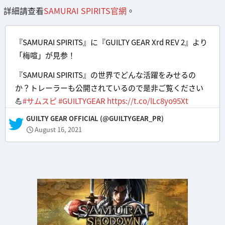
詳細請查看
SAMURAI SPIRITS官網
。
『SAMURAI SPIRITS』に『GUILTY GEAR Xrd REV 2』より
「梅喧」が見参！
『SAMURAI SPIRITS』の世界でどんな活躍をみせるの
か？トレーラーも公開されているので是非ご覧ください
💪
#サムスピ
#GUILTYGEAR
https://t.co/lLc8yo95Xt
— GUILTY GEAR OFFICIAL (@GUILTYGEAR_PR)
August 16, 2021