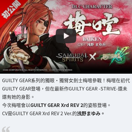
GUILTY GEAR系列的獨眼・獨臂女劍士梅喧參戰！梅喧在初代
GUILTY GEAR登場，但在最新作GUILTY GEAR -STRIVE-還未
還有她的身影。
今次梅喧會以
GUILTY GEAR Xrd REV 2
的姿態登場。
CV是GUILTY GEAR Xrd REV 2 Ver.的
浅野まゆみ。