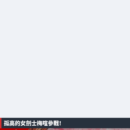
孤高的女劍士梅喧參戰！