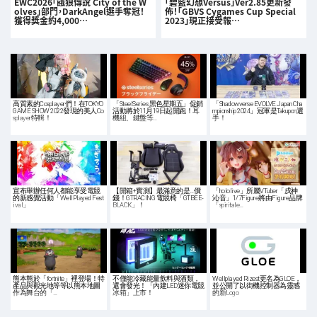
EWC2026「餓狼傳說 City of the W
「碧藍幻想Versus」Ver2.85更新發
olves」部門，DarkAngel選手奪冠！
佈！「GBVS Cygames Cup Special
獲得獎金約4,000…
2023」現正接受報…
高質素的Cosplayer們！在TOKYO
「SteelSeries 黑色星期五」促銷
「Shadowverse EVOLVE Japan Cha
GAME SHOW 2022發現的美人Co
活動將於11月19日起開跑！耳
mpionship 2024」冠軍是Takupon選
splayer特輯！
機組、鍵盤等…
手！
宣布舉辦任何人都能享受電競
【開箱+實測】最滿意的是…價
「hololive」所屬VTuber「戌神
的新感覺活動「WellPlayed Fest
錢！GTRACING 電競椅「GTBEE-
沁音」1/7Figure將由Figure品牌
ival」
BLACK」！
「spiritale…
熊本熊於「fortnite」裡登場！特
不僅能冷藏能量飲料與酒類，
Wellplayed Rizest更名為GLOE，
產品與觀光地等等以熊本地圖
還會發光！「內建LED迷你電競
並公開了以街機控制器為靈感
作為舞台的「…
冰箱」上市！
的新Logo