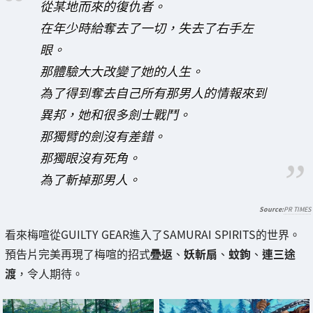
從某地而來的復仇者。
在年少時給奪去了一切，失去了右手左
眼。
那體驗大大改變了她的人生。
為了得到奪去自己所有那男人的情報來到
異邦，她和很多劍士戰鬥。
那獨臂的劍沒有差錯。
那獨眼沒有死角。
為了斬掉那男人。
PR TIMES
看來梅喧從GUILTY GEAR進入了SAMURAI SPIRITS的世界。
預告片完美再現了梅喧的招式
疉返
、
妖斬扇
、
蚊鉤
、
連三途
渡
，令人期待。