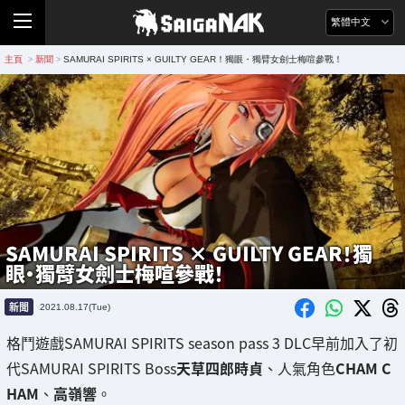
繁體中文
主頁
新聞
SAMURAI SPIRITS × GUILTY GEAR！獨眼・獨臂女劍士梅喧參戰！
>
>
SAMURAI SPIRITS × GUILTY GEAR！獨
眼・獨臂女劍士梅喧參戰！
新聞
2021.08.17(Tue)
格鬥遊戲SAMURAI SPIRITS season pass 3 DLC早前加入了初
代SAMURAI SPIRITS Boss
天草四郎時貞
、人氣角色
CHAM C
HAM
、
高嶺響
。