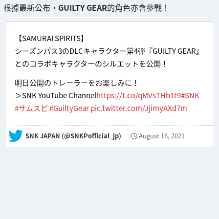
根據最新公布，
GUILTY GEAR
的角色亦會參戰！
【SAMURAI SPIRITS】
シーズンパス3のDLCキャラクター第4弾『GUILTY GEAR』
とのコラボキャラクターのシルエットを公開！
明日公開のトレーラーをお楽しみに！
＞SNK YouTube Channel
https://t.co/qMVsTHb1t9
#SNK
#サムスピ
#GuiltyGear
pic.twitter.com/JjimyAXd7m
— SNK JAPAN (@SNKPofficial_jp)
August 16, 2021