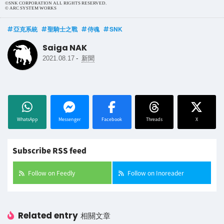
©SNK CORPORATION ALL RIGHTS RESERVED.
© ARC SYSTEM WORKS
亞克系統
聖騎士之戰
侍魂
SNK
Saiga NAK
-
2021.08.17
新聞
WhatsApp
Messenger
Facebook
Threads
X
Subscribe RSS feed
Follow on Feedly
Follow on Inoreader
Related entry
相關文章