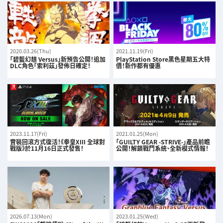
2020.03.26(Thu)
2021.11.19(Fri)
「碧藍幻想 Versus」新預告公開！追加
PlayStation Store黑色星期五大特
DLC角色「索利茲」發佈日確定！
價！新作都有優惠
2023.11.17(Fri)
2021.01.25(Mon)
實裝回滾方式復活！《拳皇XIII 全球對
「GUILTY GEAR -STRIVE-」產品前瞻
戰版》於11月16日正式發售！
公開！解鎖戰鬥系統、全新模式情報！
2026.07.13(Mon)
2023.01.25(Wed)