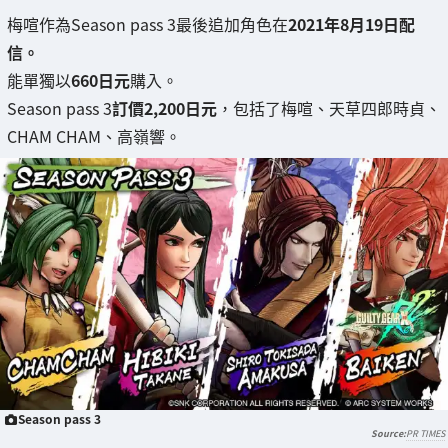
梅喧作為Season pass 3最後追加角色在
2021年8月19日配
信。
能單獨以
660日元
購入。
Season pass 3
訂價2,200日元
，包括了梅喧、天草四郎時貞、
CHAM CHAM、高嶺響。
Season pass 3
PR TIMES