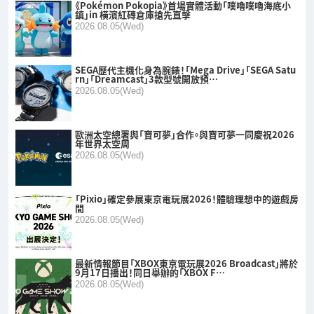
《Pokémon Pokopia》首場實體活動「噗嚕噗嚕海底小
鎮」in 橫濱紅磚倉庫搶先直擊
2026.08.05(Wed)
SEGA歷代主機化身為腕錶！「Mega Drive」「SEGA Satu
rn」「Dreamcast」3款型號開放預…
2026.08.05(Wed)
歐洲太空總署與「寶可夢」合作。與寶可夢一同慶祝2026
年世界太空周
2026.08.05(Wed)
「Pixio」確定參展東京電玩展2026！體驗理想中的遊戲房
間
2026.08.05(Wed)
最新情報節目「XBOX東京電玩展2026 Broadcast」將於
9月17日播出！同日舉辦的「XBOX F…
2026.08.05(Wed)