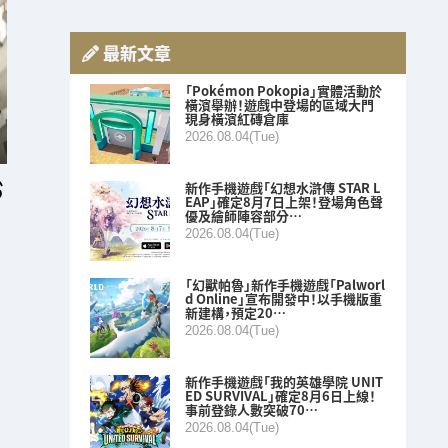
最新文章
「Pokémon Pokopia」實體活動於
橫濱舉辦！遊戲中登場的區域大門
現身橫濱紅磚倉庫
2026.08.04(Tue)
新作手機遊戲「幻想水滸傳 STAR L
EAP」確定8月7日上架！登場角色聲
優及繪師陣容部分…
2026.08.04(Tue)
「幻獸帕魯」新作手機遊戲「Palworl
d Online」宣布開發中！以手機版重
新建構，預定20…
2026.08.04(Tue)
新作手機遊戲「我的英雄學院 UNIT
ED SURVIVAL」確定8月6日上線！
事前登錄人數突破70…
2026.08.04(Tue)