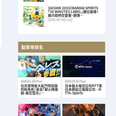
【ACGHK 2026】BANDAI SPIRITS
「30 MINUTES LABEL」攤位報導！
展示超時空要塞、鋼彈…
2026.08.04(Tue)
點擊率排名
2020.01.16(Thu)
2020.01.21(Tue)
任天堂明星大亂鬥特別版
日本最大電信公司NTT東
的新角色！來自「聖火降魔
日本將設立電競公司—N
錄-風花雪月」…
TTe-Sports