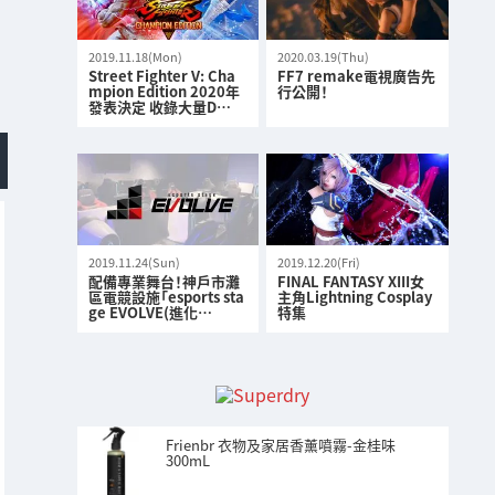
2019.11.18(Mon)
2020.03.19(Thu)
Street Fighter V: Cha
FF7 remake電視廣告先
mpion Edition 2020年
行公開！
發表決定 收錄大量D…
2019.11.24(Sun)
2019.12.20(Fri)
配備專業舞台！神戶市灘
FINAL FANTASY XIII女
區電競設施「esports sta
主角Lightning Cosplay
ge EVOLVE(進化…
特集
Frienbr 衣物及家居香薰噴霧-金桂味
300mL