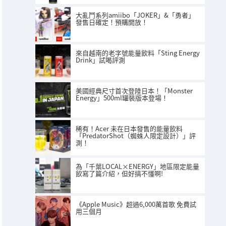
大亂鬥系列amiibo「JOKER」&「勇者」
發售日確定！預購開放！
來自越南的老字號能量飲料「Sting Energy
Drink」試喝評測
美國經典尺寸首次登陸日本！「Monster
Energy」500ml罐裝版本登場！
稀有！Acer 未在日本發售的能量飲料
「PredatorShot（蜘蛛人限定設計）」評
測！
為「千葉LOCAL×ENERGY」地區限定能量
飲寫了篇介紹，但好搞不懂啊!
《Apple Music》超過6,000萬首歌 免費試
用三個月