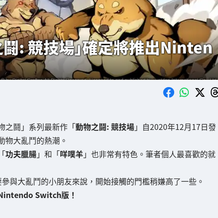
: 競技場」確定將推出Ninten
物之鬪」系列最新作「
動物之鬪: 競技場
」自2020年12月17日發
動物大亂鬥的熱潮。
「
功夫臘腸
」和「
咩噗羊
」也非常有特色。筆者個人最喜歡的就
想要參與大亂鬥的小朋友來說，開始接觸的門檻稍嫌高了一些。
tendo Switch版！