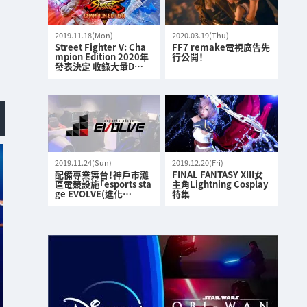
2019.11.18(Mon)
2020.03.19(Thu)
Street Fighter V: Cha
FF7 remake電視廣告先
mpion Edition 2020年
行公開！
發表決定 收錄大量D…
2019.11.24(Sun)
2019.12.20(Fri)
配備專業舞台！神戶市灘
FINAL FANTASY XIII女
區電競設施「esports sta
主角Lightning Cosplay
ge EVOLVE(進化…
特集