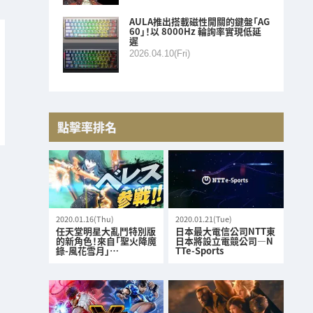
AULA推出搭載磁性開關的鍵盤「AG
60」！以 8000Hz 輪詢率實現低延
遲
2026.04.10(Fri)
點擊率排名
2020.01.16(Thu)
2020.01.21(Tue)
任天堂明星大亂鬥特別版
日本最大電信公司NTT東
的新角色！來自「聖火降魔
日本將設立電競公司—N
錄-風花雪月」…
TTe-Sports