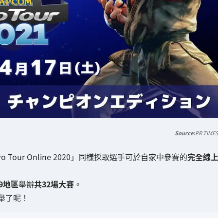
PR TIME
M Pro Tour Online 2020」同樣採取選手可於自家中參賽的
完全線
9地區
舉辦
共32場大賽
。
舉了呢！