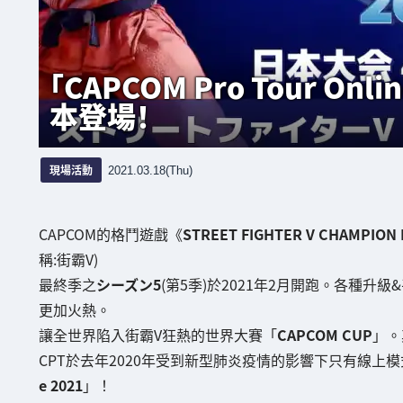
「CAPCOM Pro Tour On
本登場！
現場活動
2021.03.18(Thu)
CAPCOM的格鬥遊戲《
STREET FIGHTER V CHAMPION 
稱:街霸V)
最終季之
シーズン5
(第5季)於2021年2月開跑。各種升級&
更加火熱。
讓全世界陷入街霸V狂熱的世界大賽「
CAPCOM CUP
」。
CPT於去年2020年受到新型肺炎疫情的影響下只有線上
e 2021
」！