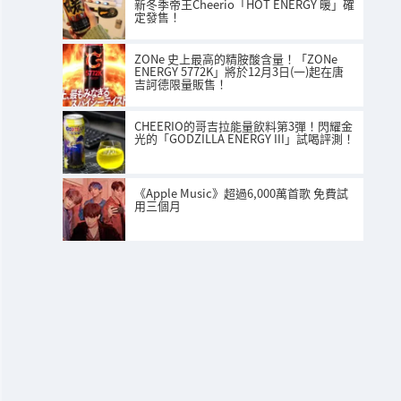
新冬季帝王Cheerio「HOT ENERGY 暖」確
定發售！
ZONe 史上最高的精胺酸含量！「ZONe
ENERGY 5772K」將於12月3日(一)起在唐
吉訶德限量販售！
CHEERIO的哥吉拉能量飲料第3彈！閃耀金
光的「GODZILLA ENERGY III」試喝評測！
《Apple Music》超過6,000萬首歌 免費試
用三個月