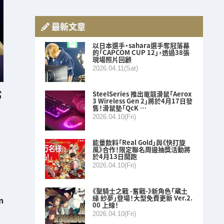
最新文章
以日本選手・sahara選手奪冠落幕
的「CAPCOM CUP 12」，透過38張
現場照片回顧
2026.04.11(Sat)
SteelSeries 推出電競滑鼠「Aerox
3 Wireless Gen 2」將於4月17日發
售！滑鼠墊「QcK …
2026.04.10(Fri)
能量飲料「Real Gold」與《快打旋
風》合作！限定聯名周邊抽獎活動將
於4月13日開跑
2026.04.10(Fri)
《聖騎士之戰 -奮戰-》新角色「蔵土
緣 紗夢」登場！大型免費更新 Ver.2.
n
00 上線！
2026.04.10(Fri)