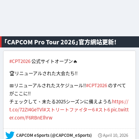
「CAPCOM Pro Tour 2026」官方網站更新！
#CPT2026
公式サイトオープン🔥
🏆リニューアルされた大会たち‼
📅リニューアルされたスケジュール‼
#CPT2026
のすべて
がここに‼
チェックして、来たる2025シーズンに備えよう💪
https://
t.co/72ZI4GeTVl
#ストリートファイター6
#スト6
pic.twitt
er.com/F6RBnElhrw
— CAPCOM eSports (@CAPCOM_eSports)
April 10, 2026