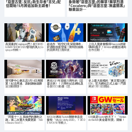
「惡靈古堡：反抗」新生存者「吉兒」配
象徵著「惡靈古堡」的藥草！藥草烈酒
信開始！5月將追加新主謀者！
「Cocalero」與「惡靈古堡：無盡闇黑」
聯乘設計…
高質素的Cosplayer們！在TOKYO
超名作「時空幻境 深淵傳奇」
上位入賞者會獲得Peacock的玻
GAME SHOW 2022發現的美人Co
於酒類扭蛋登場！附特別規格
璃杯&瓶子！Mildom的配信者向
splayer特輯！
的蘋果利口酒與玻…
合作活動「…
寶可夢中心東北店3月14日再開
將在2021年迎接25周年的《惡
史上最大規模的「東京電玩展2
業！紀念周邊、原創購物袋贈
靈古堡》！25周年紀念網站及
024」官方網站正式上線！門票
送活動開啓！
全新3DCG動畫《惡…
將於7月13日開始…
「閃電十一人 英雄們的勝利之
MOGRA將在Twitch舉辦串流音
GW就是Switch的天下！「Ninten
路」第二次重大免費更新「Are
樂祭「Music Unity 2020」！DÉ D
do Switch 黃金週 特賣」開催！
s Basara Seed D…
É MOUSE等藝人…