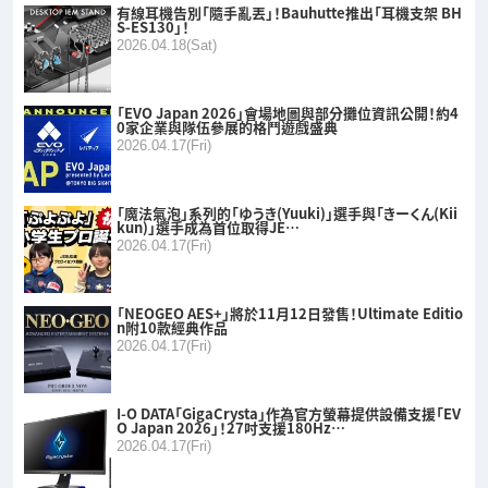
有線耳機告別「隨手亂丟」！Bauhutte推出「耳機支架 BH
S-ES130」！
2026.04.18(Sat)
「EVO Japan 2026」會場地圖與部分攤位資訊公開！約4
0家企業與隊伍參展的格鬥遊戲盛典
2026.04.17(Fri)
「魔法氣泡」系列的「ゆうき(Yuuki)」選手與「きーくん(Kii
kun)」選手成為首位取得JE…
2026.04.17(Fri)
「NEOGEO AES+」將於11月12日發售！Ultimate Editio
n附10款經典作品
2026.04.17(Fri)
I-O DATA「GigaCrysta」作為官方螢幕提供設備支援「EV
O Japan 2026」！27吋支援180Hz…
2026.04.17(Fri)