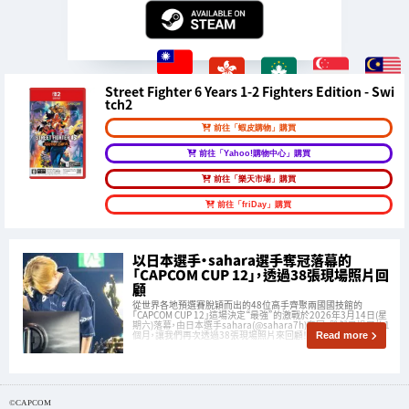
Street Fighter 6 Years 1-2 Fighters Edition - Swi
tch2
前往「蝦皮購物」購買
前往「Yahoo!購物中心」購買
前往「樂天市場」購買
前往「friDay」購買
以日本選手・sahara選手奪冠落幕的
「CAPCOM CUP 12」，透過38張現場照片回
顧
從世界各地預選賽脫穎而出的48位高手齊聚兩國國技館的
「CAPCOM CUP 12」這場決定“最強”的激戰於2026年3月14日(星
期六)落幕，由日本選手sahara(@sahara7h)奪冠。雖然已過了約1
個月，讓我們再次透過38張現場照片來回顧！
Read more
©CAPCOM