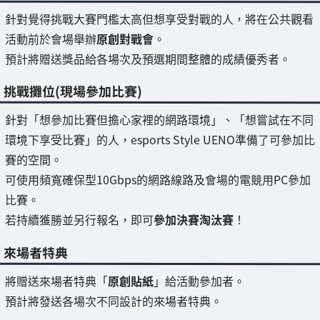
針對覺得挑戰大賽門檻太高但想享受對戰的人，將在公共觀看
活動前於會場舉辦
原創對戰會
。
預計將贈送獎品給各場次及預選期間整體的成績優秀者。
挑戰攤位(現場參加比賽)
針對「想參加比賽但擔心家裡的網路環境」、「想嘗試在不同
環境下享受比賽」的人，esports Style UENO準備了可參加比
賽的空間。
可使用頻寬確保型10Gbps的網路線路及會場的電競用PC參加
比賽。
若持續獲勝並另行報名，即可
參加決賽淘汰賽
！
來場者特典
將贈送來場者特典「
原創貼紙
」給活動參加者。
預計將發送各場次不同設計的來場者特典。