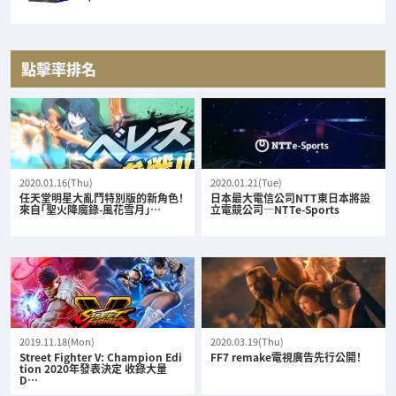
點擊率排名
2020.01.16(Thu)
2020.01.21(Tue)
任天堂明星大亂鬥特別版的新角色！
日本最大電信公司NTT東日本將設
來自「聖火降魔錄-風花雪月」…
立電競公司—NTTe-Sports
2019.11.18(Mon)
2020.03.19(Thu)
Street Fighter V: Champion Edi
FF7 remake電視廣告先行公開！
tion 2020年發表決定 收錄大量
D…