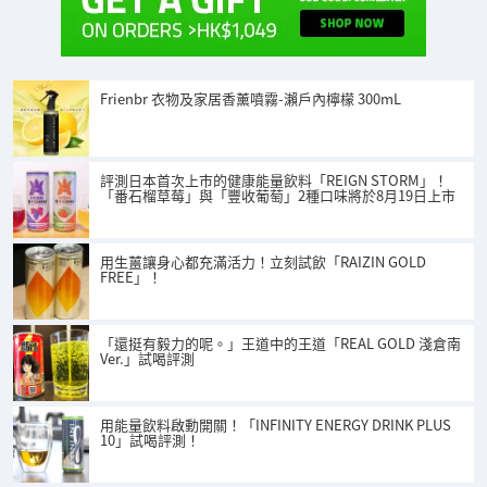
Frienbr 衣物及家居香薰噴霧-瀨戶內檸檬 300mL
評測日本首次上市的健康能量飲料「REIGN STORM」！
「番石榴草莓」與「豐收葡萄」2種口味將於8月19日上市
用生薑讓身心都充滿活力！立刻試飲「RAIZIN GOLD
FREE」！
「還挺有毅力的呢。」王道中的王道「REAL GOLD 淺倉南
Ver.」試喝評測
用能量飲料啟動開關！「INFINITY ENERGY DRINK PLUS
10」試喝評測！