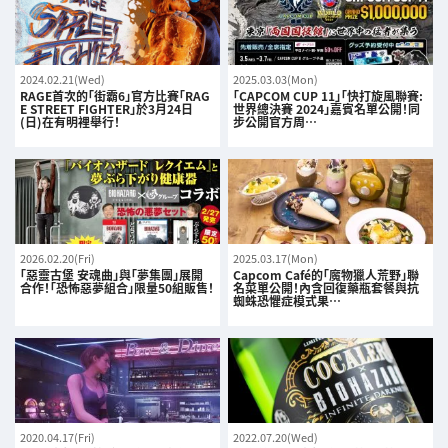
2024.02.21(Wed)
2025.03.03(Mon)
RAGE首次的「街霸6」官方比賽「RAG
「CAPCOM CUP 11」「快打旋風聯賽:
E STREET FIGHTER」於3月24日
世界總決賽 2024」嘉賓名單公開！同
(日)在有明裡舉行！
步公開官方周…
2026.02.20(Fri)
2025.03.17(Mon)
「惡靈古堡 安魂曲」與「夢集團」展開
Capcom Café的「魔物獵人荒野」聯
合作！「恐怖惡夢組合」限量50組販售！
名菜單公開！內含回復藥瓶套餐與抗
蜘蛛恐懼症模式果…
2020.04.17(Fri)
2022.07.20(Wed)