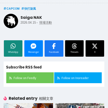
CAPCOM
快打旋風
Saiga NAK
-
2026.04.15
現場活動
WhatsApp
Messenger
Facebook
Threads
X
Subscribe RSS feed
Follow on Feedly
Follow on Inoreader
Related entry
相關文章