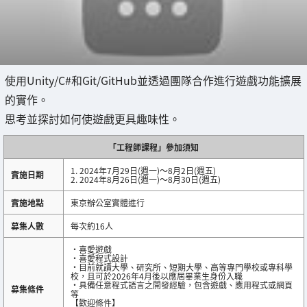
使用Unity/C#和Git/GitHub並透過團隊合作進行遊戲功能擴展
的實作。
思考並探討如何使遊戲更具趣味性。
「工程師課程」參加須知
1. 2024年7月29日(週一)～8月2日(週五)
實施日期
2. 2024年8月26日(週一)～8月30日(週五)
實施地點
東京辦公室實體進行
募集人數
每次約16人
・喜愛遊戲
・喜愛程式設計
・目前就讀大學、研究所、短期大學、高等專門學校或專科學
校，且可於2026年4月後以應屆畢業生身份入職
・具備任意程式語言之開發經驗，包含遊戲、應用程式或網頁
募集條件
等
【歡迎條件】