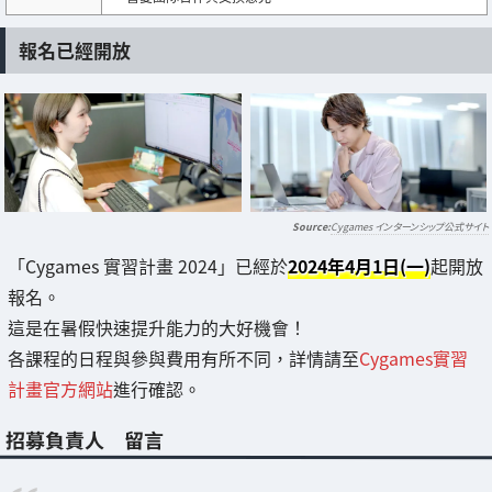
報名已經開放
Cygames インターンシップ公式サイト
「Cygames 實習計畫 2024」已經於
2024年4月1日(一)
起開放
報名。
這是在暑假快速提升能力的大好機會！
各課程的日程與參與費用有所不同，詳情請至
Cygames實習
計畫官方網站
進行確認。
招募負責人 留言