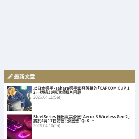
最新文章
以日本選手・sahara選手奪冠落幕的「CAPCOM CUP 1
2」，透過38張現場照片回顧
2026.04.11(Sat)
SteelSeries 推出電競滑鼠「Aerox 3 Wireless Gen 2」
將於4月17日發售！滑鼠墊「QcK …
2026.04.10(Fri)