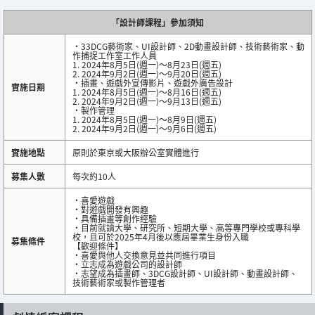
「設計師課程」參加須知
・33DCG藝術家、UI設計師、2D動畫設計師、技術藝術家、動
作捕捉工作室工作人員
1. 2024年8月5日(週一)～8月23日(週五)
2. 2024年9月2日(週一)～9月20日(週五)
・插畫、遊戲外宣傳影片、遊戲外廣告設計
實施日期
1. 2024年8月5日(週一)～8月16日(週五)
2. 2024年9月2日(週一)～9月13日(週五)
・製作管理
1. 2024年8月5日(週一)～8月9日(週五)
2. 2024年9月2日(週一)～9月6日(週五)
實施地點
原則於東京或大阪辦公室實體進行
募集人數
每次約10人
・喜愛遊戲
・對遊戲開發有興趣
・具備插畫等創作經驗
・目前就讀大學、研究所、短期大學、高等專門學校或專科學
校，且可於2025年4月後以應屆畢業生身份入職
募集條件
【歡迎條件】
・喜愛與他人交換意見並共同進行項目
・立志成為遊戲公司的設計師
・志望成為插畫師、3DCG設計師、UI設計師、動畫設計師、
技術藝術家或製作管理者