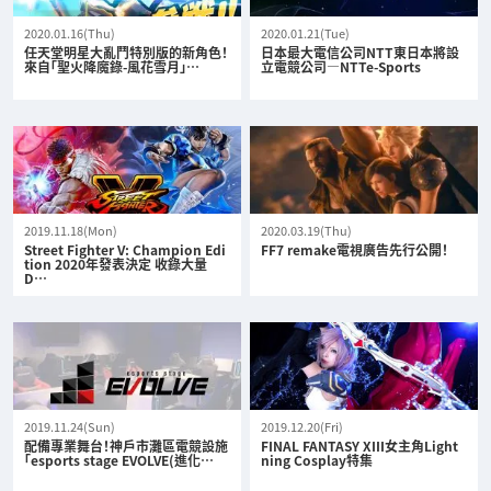
2020.01.16(Thu)
2020.01.21(Tue)
任天堂明星大亂鬥特別版的新角色！
日本最大電信公司NTT東日本將設
來自「聖火降魔錄-風花雪月」…
立電競公司—NTTe-Sports
2019.11.18(Mon)
2020.03.19(Thu)
Street Fighter V: Champion Edi
FF7 remake電視廣告先行公開！
tion 2020年發表決定 收錄大量
D…
2019.11.24(Sun)
2019.12.20(Fri)
配備專業舞台！神戶市灘區電競設施
FINAL FANTASY XIII女主角Light
「esports stage EVOLVE(進化…
ning Cosplay特集