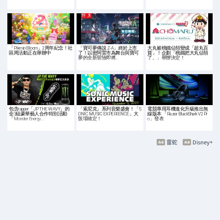
「Pikmin Bloom」2周年紀念！社
「寶可夢傳說 Z-A」終於上市
大丸被桃鐵佔領變成「超丸百
區周活動正在舉辦中
了！以密阿雷市為舞台與寶可
貨」！企劃「桃鐵把大丸佔領
夢的全新冒險即將…
了。」舉辦決定！
包含rapper「JP THE WAVY」的
「索尼克」系列音樂盛會！「S
電競專用耳機進化升級推出無
全3組豪華藝人合作特別活動
ONIC MUSIC EXPERIENCE」大
線版本 「Razer BlackShark V2 Pr
「Monster Energy…
阪場確定！
o」發表
雷蛇
Disney+