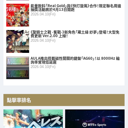
能量飲料「Real Gold」與《快打旋風》合作！限定聯名周邊
抽獎活動將於4月13日開跑
2026.04.10(Fri)
《聖騎士之戰 -奮戰-》新角色「蔵土緣 紗夢」登場！大型免
費更新 Ver.2.00 上線！
2026.04.10(Fri)
AULA推出搭載磁性開關的鍵盤「AG60」！以 8000Hz 輪
詢率實現低延遲
2026.04.10(Fri)
點擊率排名