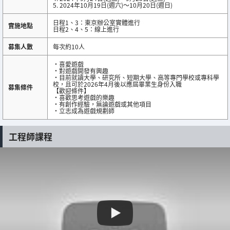
5. 2024年10月19日(週六)～10月20日(週日)
日程1、3：東京辦公室實體進行
實施地點
日程2、4、5：線上進行
募集人數
每次約10人
・喜愛遊戲
・對遊戲開發有興趣
・目前就讀大學、研究所、短期大學、高等專門學校或專科學
校，且可於2026年4月後以應屆畢業生身份入職
募集條件
【歡迎條件】
・喜歡思考遊戲的樂趣
・有創作經驗，無論遊戲或其他項目
・立志成為遊戲規劃師
工程師課程