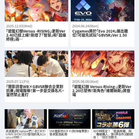
2025.12.03(Wed)
2024.06.24(Mon)
「碧藍幻想Versus -RISING」更新Ver
Cygames將於「Evo 2024」展出攤
2.40已經上線！新增了「智慧」和「超級
位！可搶先試玩「GBVSR」Ver 1.50
終極」兩…
2025.07.11(Fri)
2025.08.06(Wed)
「闇影詩章WB×GBVSR聯合企業對
「碧藍幻想 Versus-Rising-」更新Ver
抗賽」現場報導！第一步是交換名片，
2.20已發佈！新角色「維爾納斯」將登
當然禁止重打
場
高質素的Cosplayer們！在TOKYO
SNK最新作KOF XV與侍魂季票3
48小時限定！「龍族拼圖」與
GAME SHOW 2022發現的美人Co
發表緊急延期
「魔物獵人」第6彈合作活動開
splayer特輯！
催！「隨從加爾克…