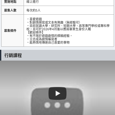
實施地點
線上進行
募集人數
每次約5人
・喜愛遊戲
・對劇情撰寫或文本有興趣（無經驗可）
・目前就讀大學、研究所、短期大學、高等專門學校或專科學
校，且可於2026年4月後以應屆畢業生身份入職
募集條件
【歡迎條件】
・有不限於遊戲劇情的撰稿經驗，
・立志成為劇情編寫者
・能熱情地傳達自己喜愛的事物
行銷課程