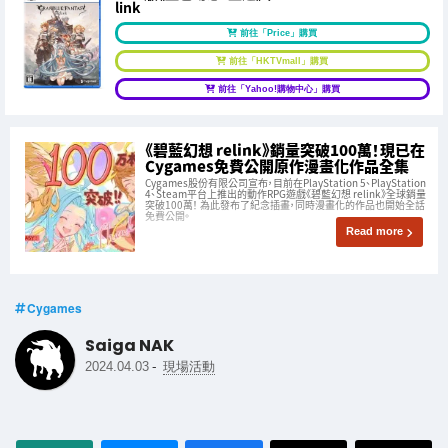
link
前往「Price」購買
前往「HKTVmall」購買
前往「Yahoo!購物中心」購買
《碧藍幻想 relink》銷量突破100萬！現已在
Cygames免費公開原作漫畫化作品全集
Cygames股份有限公司宣布，目前在PlayStation 5、PlayStation
4、Steam平台上推出的動作RPG遊戲《碧藍幻想 relink》全球銷量
突破100萬！ 為此發布了紀念插畫，同時漫畫化的作品也開始全話
免費公開。
Read more
Cygames
Saiga NAK
-
2024.04.03
現場活動