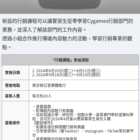
新設的行銷課程可以讓實習生從零學習Cygames行銷部門的
業務，並深入了解該部門的工作內容。
透過小組合作進行傳達內容魅力的活動，學習行銷專業的觀
點。
「行銷課程」參加須知
1. 2024年8月20日(週二)～8月21日(週三)
實施日期
2. 2024年9月18日(週三)～9月19日(週四)
實施地點
東京辦公室實體進行
募集人數
每次約20人
・喜愛遊戲
・對傳遞內容魅力有興趣
・目前就讀大學、研究所、短期大學、高等專門學校或專科學
校，且可於2026年4月後以應屆畢業生身份入職
募集條件
【歡迎條件】
・對廣告或社群媒體行銷有興趣
・日常會使用X（舊Twitter）、Instagram、TikTok等社群平
台
・喜愛團隊合作與交換意見