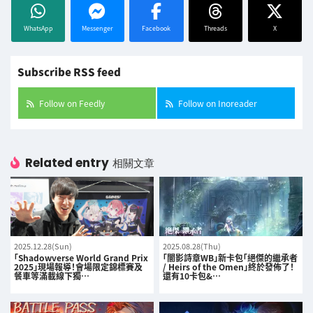
WhatsApp
Messenger
Facebook
Threads
X
Subscribe RSS feed
Follow on Feedly
Follow on Inoreader
Related entry
相關文章
2025.12.28(Sun)
2025.08.28(Thu)
「Shadowverse World Grand Prix
「闇影詩章WB」新卡包「絕傑的繼承者
2025」現場報導！會場限定錦標賽及
/ Heirs of the Omen」終於發佈了！
餐車等滿載線下獨…
還有10卡包&…