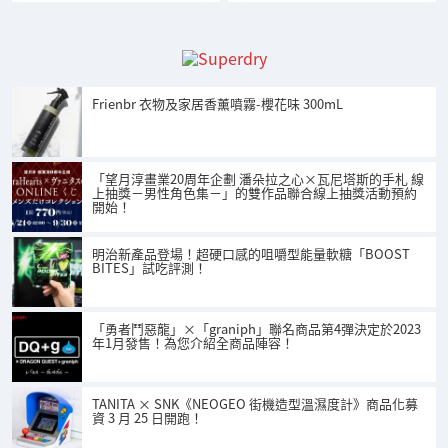
Frienbr 衣物及家居香薰噴霧-櫻花味 300mL
「望月淳畫業20周年企劃 潘朵拉之心×瓦尼塔斯的手札 線
上抽獎－男性角色集－」的雙作品聯合線上抽獎活動預約
開始！
明治新產品登場！超硬口感的咀嚼型能量軟糖「BOOST
BITES」試吃評測！
「勇者鬥惡龍」×「graniph」聯名商品第4彈決定於2023
年1月發售！為您介紹全商品陣容！
TANITA × SNK《NEOGEO 街機造型溫濕度計》商品化募
資 3 月 25 日開跑！