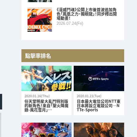
《漫威鬥魂》公開上市後首波追加角
色「鳳凰之力・獨眼龍」！同步釋出開
場動畫！
2026.07.24(Fri)
點擊率排名
2020.01.16(Thu)
2020.01.21(Tue)
任天堂明星大亂鬥特別版
日本最大電信公司NTT東
的新角色！來自「聖火降魔
日本將設立電競公司—N
錄-風花雪月」…
TTe-Sports