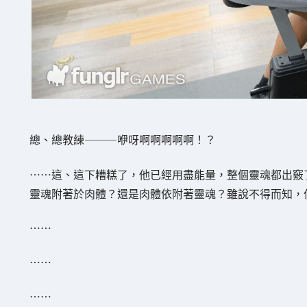
總、總教練———咿呀啊啊啊啊啊！？
……這、這下糟糕了，他已經用盡能量，整個靈魂都出竅
靈魂附著於肉體？還是肉體依附著靈魂？雖說不得而知，
……
……
……