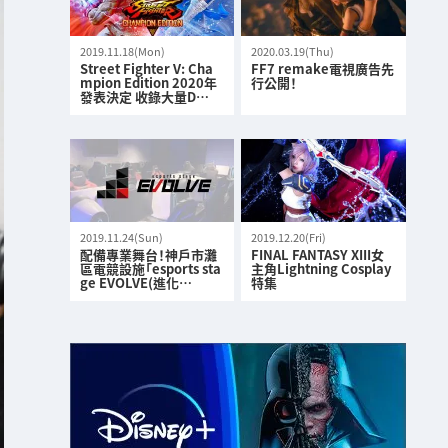
2019.11.18(Mon)
2020.03.19(Thu)
Street Fighter V: Cha
FF7 remake電視廣告先
mpion Edition 2020年
行公開！
發表決定 收錄大量D…
2019.11.24(Sun)
2019.12.20(Fri)
配備專業舞台！神戶市灘
FINAL FANTASY XIII女
區電競設施「esports sta
主角Lightning Cosplay
ge EVOLVE(進化…
特集