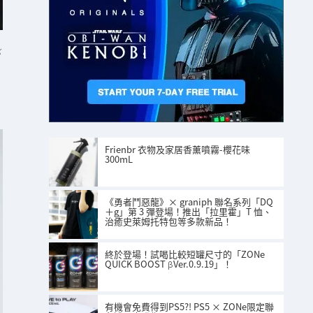
K
Frienbr 衣物及家居香薰噴霧-櫻花味
300mL
《勇者鬥惡龍》× graniph 聯名系列「DQ
＋g」第 3 彈登場！推出「拉里霍」T 恤、
治癒史萊姆托特包等多款新品！
終於登場！試喝比較短罐尺寸的「ZONe
QUICK BOOST βVer.0.9.19」！
有機會免費得到PS5?! PS5 × ZONe限定聯