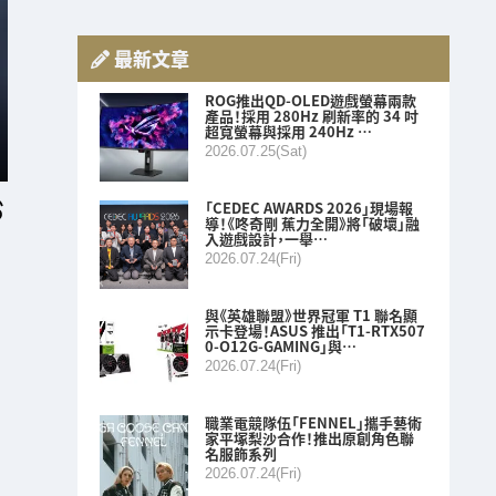
最新文章
ROG推出QD-OLED遊戲螢幕兩款
產品！採用 280Hz 刷新率的 34 吋
超寬螢幕與採用 240Hz …
2026.07.25(Sat)
「CEDEC AWARDS 2026」現場報
導！《咚奇剛 蕉力全開》將「破壞」融
入遊戲設計，一舉…
2026.07.24(Fri)
與《英雄聯盟》世界冠軍 T1 聯名顯
示卡登場！ASUS 推出「T1-RTX507
0-O12G-GAMING」與…
2026.07.24(Fri)
職業電競隊伍「FENNEL」攜手藝術
家平塚梨沙合作！推出原創角色聯
名服飾系列
2026.07.24(Fri)