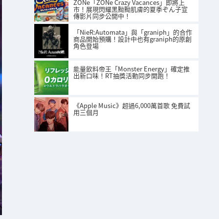
ZONe「ZONe Crazy Vacances」即將上
市！展現閃耀黑黝黝肌膚的夏季ぞん子宣
傳影片同步公開中！
「NieR:Automata」與「graniph」的合作
商品開始預購！設計中也有graniph的原創
角色登場
能量飲料帝王「Monster Energy」確定推
出新口味！RT抽獎活動同步開跑！
《Apple Music》超過6,000萬首歌 免費試
用三個月