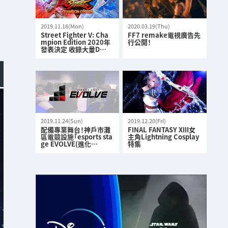
2019.11.18(Mon)
2020.03.19(Thu)
Street Fighter V: Cha
FF7 remake電視廣告先
mpion Edition 2020年
行公開！
發表決定 收錄大量D…
2019.11.24(Sun)
2019.12.20(Fri)
配備專業舞台！神戶市灘
FINAL FANTASY XIII女
區電競設施「esports sta
主角Lightning Cosplay
ge EVOLVE(進化…
特集