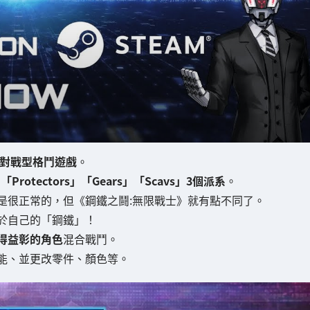
對戰型格鬥遊戲
。
為
「Protectors」「Gears」「Scavs」3個派系
。
是很正常的，但《鋼鐵之鬪:無限戰士》就有點不同了。
於自己的「鋼鐵」！
得益彰的角色
混合戰鬥。
能、並更改零件、顏色等。