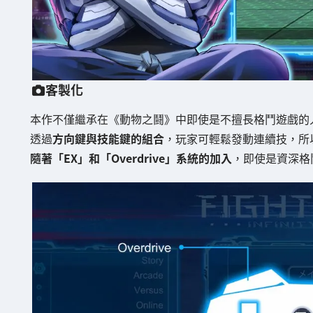
客製化
本作不僅繼承在《動物之鬪》中即使是不擅長格鬥遊戲的
透過
方向鍵與技能鍵的組合
，玩家可輕鬆發動連續技，所
隨著「EX」和「Overdrive」系統的加入
，即使是資深格