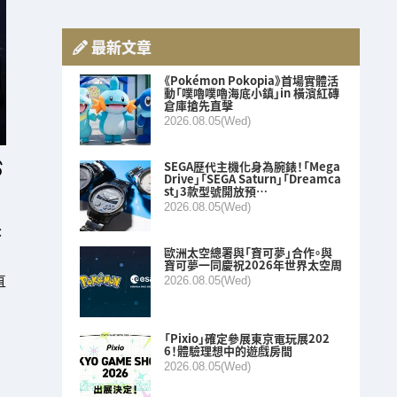
最新文章
《Pokémon Pokopia》首場實體活
動「噗嚕噗嚕海底小鎮」in 橫濱紅磚
倉庫搶先直擊
2026.08.05(Wed)
SEGA歷代主機化身為腕錶！「Mega
Drive」「SEGA Saturn」「Dreamca
st」3款型號開放預…
2026.08.05(Wed)
:
歐洲太空總署與「寶可夢」合作。與
寶可夢一同慶祝2026年世界太空周
直
2026.08.05(Wed)
「Pixio」確定參展東京電玩展202
6！體驗理想中的遊戲房間
2026.08.05(Wed)