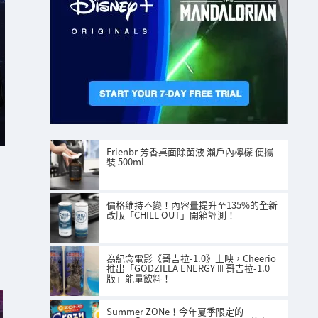
Frienbr 芳香桌面除菌液 瀨戶內檸檬 便攜
裝 500mL
價格維持不變！內容量提升至135%的全新
改版「CHILL OUT」開箱評測！
為紀念電影《哥吉拉-1.0》上映，Cheerio
推出「GODZILLA ENERGY Ⅲ 哥吉拉-1.0
版」能量飲料！
Summer ZONe！今年夏季限定的