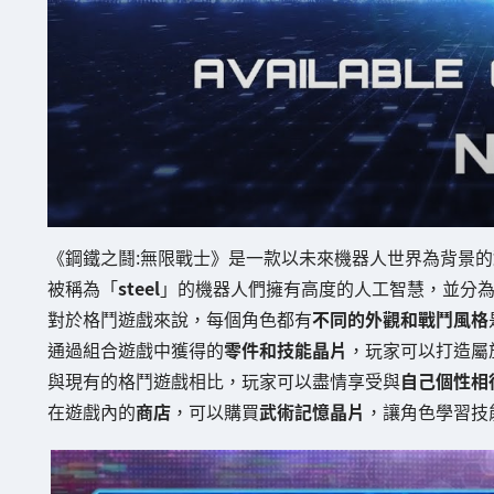
《鋼鐵之鬪:無限戰士》是一款以未來機器人世界為背景的
被稱為「
steel
」的機器人們擁有高度的人工智慧，並分
對於格鬥遊戲來說，每個角色都有
不同的外觀和戰鬥風格
通過組合遊戲中獲得的
零件和技能晶片
，玩家可以打造屬
與現有的格鬥遊戲相比，玩家可以盡情享受與
自己個性相
在遊戲內的
商店
，可以購買
武術記憶晶片
，讓角色學習技