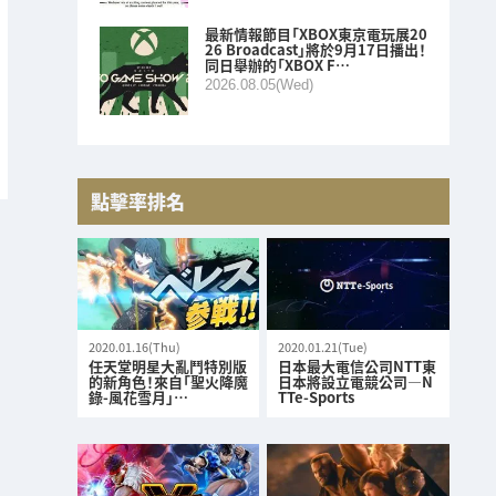
最新情報節目「XBOX東京電玩展20
26 Broadcast」將於9月17日播出！
同日舉辦的「XBOX F…
2026.08.05(Wed)
點擊率排名
2020.01.16(Thu)
2020.01.21(Tue)
任天堂明星大亂鬥特別版
日本最大電信公司NTT東
的新角色！來自「聖火降魔
日本將設立電競公司—N
錄-風花雪月」…
TTe-Sports