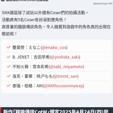
Saiga NAK
SNK展區除了試玩以外還有Coser們的拍攝活動。
活動將有5名Coser各扮演對應角色！
高質量的餓狼傳説角色，令人錯覺到游戲中的角色真的出現在
眼前呢！
雙葉熒：えなこ(
@enako_cos
)
B. JENET：吉田早希(
@yoshida_saki
)
不知火舞：宮本彩希(
@saki_miyamoto
)
洛克・霍華：桃戸もも(
@tmmt_san
)
泰瑞·柏格：AKI(
@AKIfocusonmyway
)
新作「餓狼傳説CotW」預定2025年4月24日(四)發