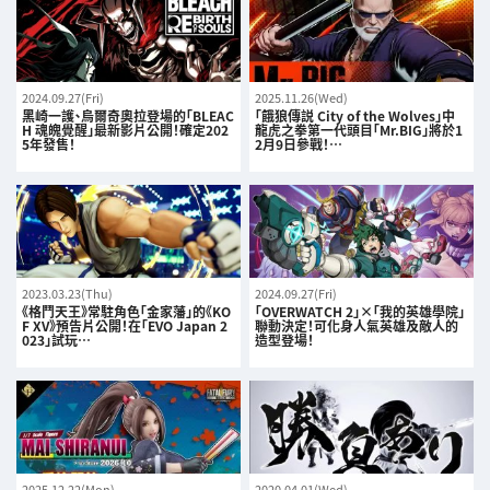
2024.09.27(Fri)
2025.11.26(Wed)
黑崎一護、烏爾奇奧拉登場的「BLEAC
「餓狼傳説 City of the Wolves」中
H 魂魄覺醒」最新影片公開！確定202
龍虎之拳第一代頭目「Mr.BIG」將於1
5年發售！
2月9日參戰！…
2023.03.23(Thu)
2024.09.27(Fri)
《格鬥天王》常駐角色「金家藩」的《KO
「OVERWATCH 2」×「我的英雄學院」
F XV》預告片公開！在「EVO Japan 2
聯動決定！可化身人氣英雄及敵人的
023」試玩…
造型登場！
2025.12.22(Mon)
2020.04.01(Wed)