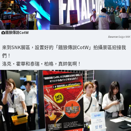
餓狼傳説CotW
Saiga NAK
來到SNK展區，設置好的「餓狼傳説CotW」拍攝景區迎接我
們！
洛克・霍華和泰瑞·柏格，真帥氣啊！