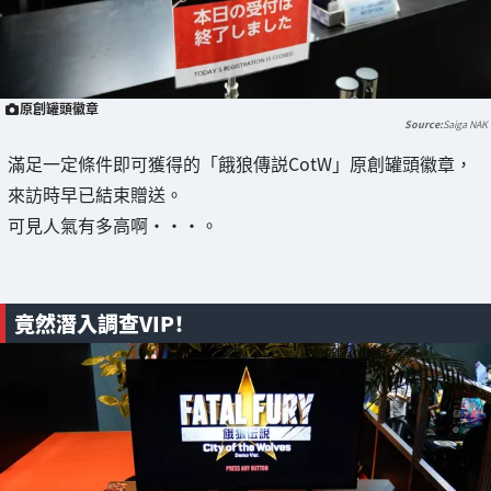
原創罐頭徽章
Saiga NAK
滿足一定條件即可獲得的「餓狼傳説CotW」原創罐頭徽章，
來訪時早已結束贈送。
可見人氣有多高啊・・・。
竟然潛入調查VIP！