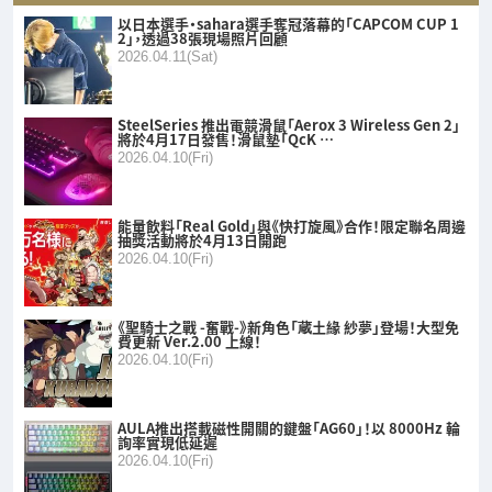
以日本選手・sahara選手奪冠落幕的「CAPCOM CUP 1
2」，透過38張現場照片回顧
2026.04.11(Sat)
SteelSeries 推出電競滑鼠「Aerox 3 Wireless Gen 2」
將於4月17日發售！滑鼠墊「QcK …
2026.04.10(Fri)
能量飲料「Real Gold」與《快打旋風》合作！限定聯名周邊
抽獎活動將於4月13日開跑
2026.04.10(Fri)
《聖騎士之戰 -奮戰-》新角色「蔵土緣 紗夢」登場！大型免
費更新 Ver.2.00 上線！
2026.04.10(Fri)
AULA推出搭載磁性開關的鍵盤「AG60」！以 8000Hz 輪
詢率實現低延遲
2026.04.10(Fri)