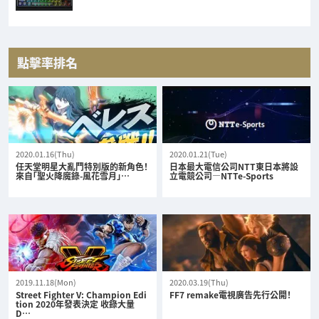
點擊率排名
2020.01.16(Thu)
2020.01.21(Tue)
任天堂明星大亂鬥特別版的新角色！
日本最大電信公司NTT東日本將設
來自「聖火降魔錄-風花雪月」…
立電競公司—NTTe-Sports
2019.11.18(Mon)
2020.03.19(Thu)
Street Fighter V: Champion Edi
FF7 remake電視廣告先行公開！
tion 2020年發表決定 收錄大量
D…