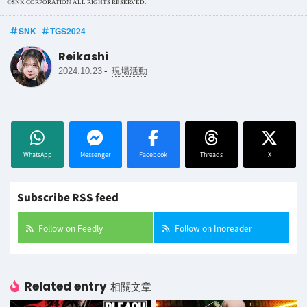
©SNK CORPORATION ALL RIGHTS RESERVED.
SNK
TGS2024
Reikashi
-
2024.10.23
現場活動
WhatsApp
Messenger
Facebook
Threads
X
Subscribe RSS feed
Follow on Feedly
Follow on Inoreader
Related entry
相關文章