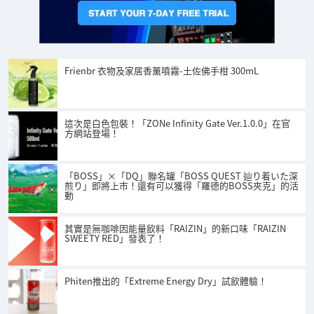
Frienbr 衣物及家居香薰噴霧-土佐佛手柑 300mL
這次是白色包裝！「ZONe Infinity Gate Ver.1.0.0」在官
方網站登場！
「BOSS」×「DQ」聯名罐「BOSS QUEST 辿り着いた深
煎り」即將上市！還有可以獲得「羅德的BOSS夾克」的活
動
其實是無咖啡因能量飲料「RAIZIN」的新口味「RAIZIN
SWEETY RED」發表了！
Phiten推出的「Extreme Energy Dry」試飲體驗！