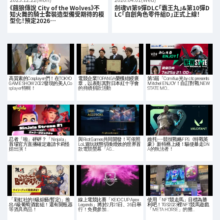
《餓狼傳說 City of the Wolves》不
劍魂VI第9彈DLC「霸王丸」&第10彈D
知火舞的騎士套裝造型備受期待的模
LC「自創角色零件組D」正式上線！
型化！預定2026…
高質素的Cosplayer們！在TOKYO
電競企業TOPANGA榮獲紺綬褒
第5屆「Comifua光 by ctc presents
GAME SHOW 2022發現的美人Co
章，以表彰其對日本紅十字會
Mitchel ENJOY！自訂對戰 NEW
splayer特輯！
的持續捐款活動
STATE MO…
忍者「啦」砰砰？「Ninjala」
與Riot Games共同開發！可依照
維托——競技戰略FPS《特戰英
首場官方直播確定邀請卡莉怪
LoL遊玩狀態切換燈效的世界首
豪》新特務上綫！驅使暴走DN
妞出演！
款電競螢幕「AG…
A的執法者！
「彩虹社的B級綜藝(暫定)」推
線上電競比賽「KEIO CUP Apex
使用「NFT競走馬」目標為勝
出A級葡萄酒套組！還有開瓶器
Legends」將於2月25日、26日舉
利吧！TGS2023裡NFT競馬遊戲
等酒具商品！
行！免費參加…
「META HORSE」的攤…