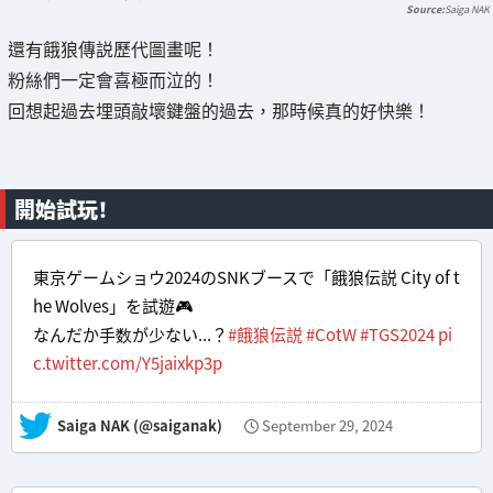
Saiga NAK
還有餓狼傳説歷代圖畫呢！
粉絲們一定會喜極而泣的！
回想起過去埋頭敲壞鍵盤的過去，那時候真的好快樂！
開始試玩！
東京ゲームショウ2024のSNKブースで「餓狼伝説 City of t
he Wolves」を試遊🎮️
なんだか手数が少ない...？
#餓狼伝説
#CotW
#TGS2024
pi
c.twitter.com/Y5jaixkp3p
— Saiga NAK (@saiganak)
September 29, 2024