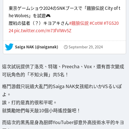
東京ゲームショウ2024のSNKブースで「餓狼伝説 City of t
he Wolves」を試遊🎮️
歴戦の猛者（？）キヨアキさん
#餓狼伝説
#CotW
#TGS20
24
pic.twitter.com/m73fVlWv5Z
— Saiga NAK (@saiganak)
September 29, 2024
這次試玩提供了洛克、特瑞、Preecha、Vox，還有首次變成
可玩角色的「不知火舞」共5名！
格鬥游戲只玩過大亂鬥的Saiga NAK女孩組れいかVSるいぽ
よ。
誒，打的是真的很和平呢。
就獎勵她們每天敲10個小時遙控盤吧！
而這次的黑馬是身為厨師YouTuber卻意外高技術水平的キヨ