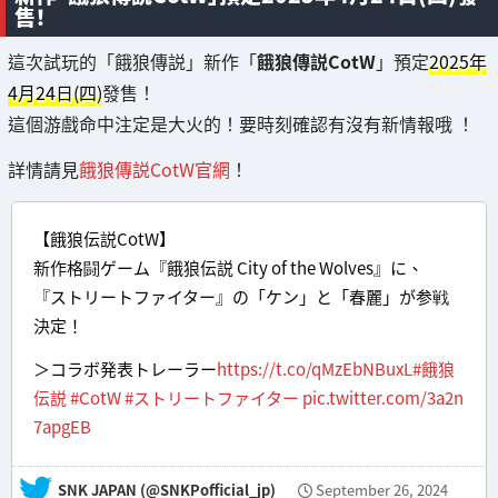
售！
這次試玩的「餓狼傳説」新作「
餓狼傳説CotW
」預定
2025年
4月24日(四)
發售！
這個游戲命中注定是大火的！要時刻確認有沒有新情報哦 ！
詳情請見
餓狼傳説CotW官網
！
【餓狼伝説CotW】
新作格闘ゲーム『餓狼伝説 City of the Wolves』に、
『ストリートファイター』の「ケン」と「春麗」が参戦
決定！
＞コラボ発表トレーラー
https://t.co/qMzEbNBuxL
#餓狼
伝説
#CotW
#ストリートファイター
pic.twitter.com/3a2n
7apgEB
— SNK JAPAN (@SNKPofficial_jp)
September 26, 2024