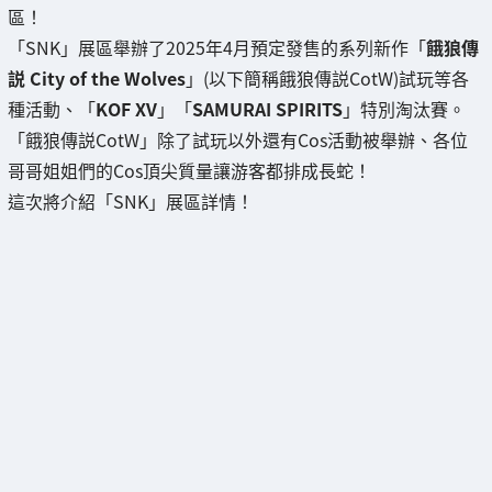
區！
「SNK」展區舉辦了2025年4月預定發售的系列新作「
餓狼傳
説 City of the Wolves
」(以下簡稱餓狼傳説CotW)試玩等各
種活動、「
KOF XV
」「
SAMURAI SPIRITS
」特別淘汰賽。
「餓狼傳説CotW」除了試玩以外還有Cos活動被舉辦、各位
哥哥姐姐們的Cos頂尖質量讓游客都排成長蛇！
這次將介紹「SNK」展區詳情！