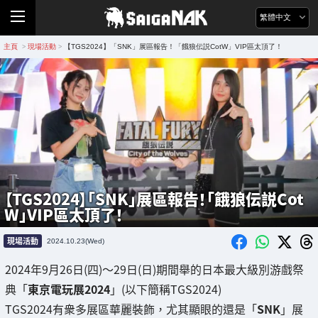
繁體中文
主頁
現場活動
【TGS2024】「SNK」展區報告！「餓狼伝説CotW」VIP區太頂了！
>
>
【TGS2024】「SNK」展區報告！「餓狼伝説Cot
W」VIP區太頂了！
現場活動
2024.10.23(Wed)
2024年9月26日(四)～29日(日)期間舉的日本最大級別游戲祭
典「
東京電玩展2024
」(以下簡稱TGS2024)
TGS2024有衆多展區華麗裝飾，尤其顯眼的還是「
SNK
」展