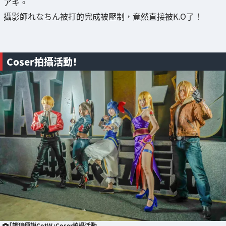
アキ。
攝影師れなちん被打的完成被壓制，竟然直接被K.O了！
Coser拍攝活動！
「餓狼傳説CotW」Coser拍攝活動