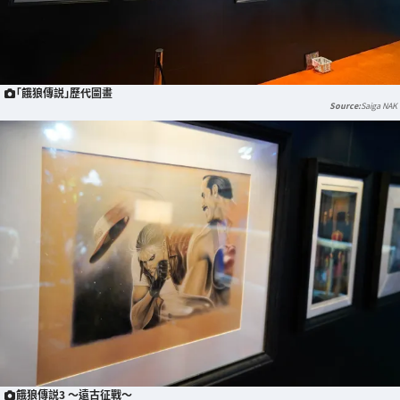
「餓狼傳説」歷代圖畫
Saiga NAK
餓狼傳説3 ～遠古征戰～