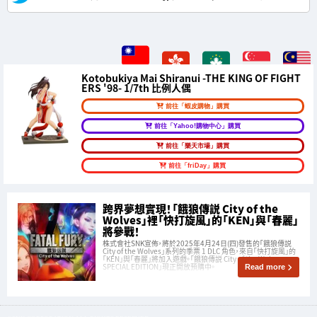
Kotobukiya Mai Shiranui -THE KING OF FIGHT
ERS '98- 1/7th 比例人偶
前往「蝦皮購物」購買
前往「Yahoo!購物中心」購買
前往「樂天市場」購買
前往「friDay」購買
跨界夢想實現！「餓狼傳説 City of the
Wolves」裡「快打旋風」的「KEN」與「春麗」
將參戰！
株式會社SNK宣佈，將於2025年4月24日(四)發售的「餓狼傳説
City of the Wolves」系列的季票 1 DLC 角色，來自「快打旋風」的
「KEN」與「春麗」將加入遊戲。「餓狼傳説 City of the Wolves
SPECIAL EDITION」現正開放預購中。
Read more