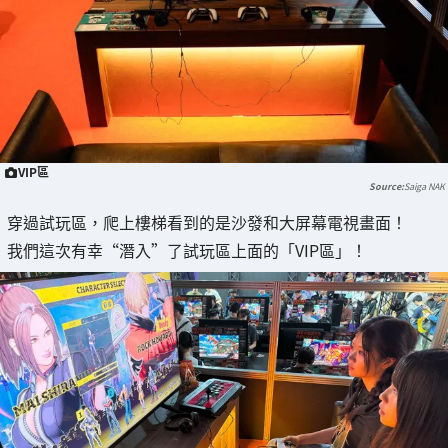
VIP區
Saiga NAK
穿過試玩區，爬上樓梯看到的是沙發和大屏幕電視畫面！
我們這次有幸“潛入”了試玩區上面的「VIP區」！